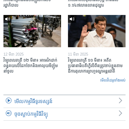
រដ្ឋាភិបាល
១.១៤៧​លានលាន​ដុល្លារ
12 មីនា 2025
11 មីនា 2025
វិទ្យុពេលរាត្រី ១២ មីនា៖ អាមេរិក​ដាក់​
វិទ្យុពេលរាត្រី ១១ មីនា៖ អតីត​
ពន្ធគយ​លើ​ដែកថែក​និង​អាលុយ​មីញ៉ូម​
ប្រធានាធិបតីហ្វីលីពីន​ត្រូវ​ចាប់ខ្លួនតាម
នាំចូល
ដីការ​តុលាការ​ព្រហ្មទណ្ឌ​អន្តរជាតិ
មើល​វីដេអូ​ទាំង​អស់
មើល​កម្មវិធី​ទូរទស្សន៍
ចុចស្តាប់កម្មវិធីវិទ្យុ