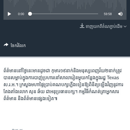
រចនា
No media source currently available
សម្ព័ន្ធ​
Khmer English
0:00
59:58
រំលង​
និង​
បណ្តាញ​សង្គម
ទាញ​យក​ពី​តំណភ្ជាប់​ដើម
ចូល​
ទៅ​
កាន់​
ចែករំលែក
ទំព័រ​
ភាសា
ស្វែង​
រក
ព័ត៌មាននៅថ្ងៃនេះមានដូចជា កុមារ១៩នាក់​និង​មនុស្ស​ពេញវ័យ​២នាក់​ត្រូវ
បាន​សម្លាប់​ក្នុង​ការបាញ់​ប្រហារ​នៅ​សាលារៀន​មួយកន្លែង​ក្នុងរដ្ឋ Texas
ស.រ.អ.។ ក្រសួង​មហាផ្ទៃ​ប្រាប់​គណបក្ស​ភ្លើងទៀនឱ្យ​ពិនិត្យ​ឡើងវិញ​នូវ​ការ
តែងតាំង​លោក សុន ឆ័យ ជា​អនុប្រធាន​បក្ស។ កម្មវិធី​កំណត់ត្រា​អ្នកសារ
ព័ត៌មាន និងព័ត៌មានផ្សេងទៀត៕