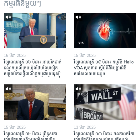
កម្មវិធី​នីមួយៗ
16 មីនា 2025
15 មីនា 2025
វិទ្យុពេលរាត្រី ១៦ មីនា៖ អាមេរិក​ដាក់​
វិទ្យុពេលរាត្រី ១៥ មីនា៖ កម្មវិធី ​Hello
ទណ្ឌកម្ម​លើ​ក្រុមហ៊ុន​ថៃ​បន្ថែម​ទៀត​
VOA សុខភាព ស្ដី​អំពី​វិធី​បង្ការ​ជំងឺ​
សម្រាប់​ការ​ធ្វើ​ពាណិជ្ជកម្ម​ជាមួយ​រុស្ស៊ី
សរសៃ​ឈាម​បេះដូង
15 មីនា 2025
13 មីនា 2025
វិទ្យុពេលរាត្រី ១៤ មីនា៖ ព្រឹទ្ធសភា
វិទ្យុពេលរាត្រី ១៣ មីនា៖ ឱនភាព​ថវិកា​
អាមេរិកគ្រោងនឹងបញ្ចៀសការបិទ
អាមេរិក​ពី​ខែ​តុលា​ដល់​កុម្ភៈ​កើន​ដល់​