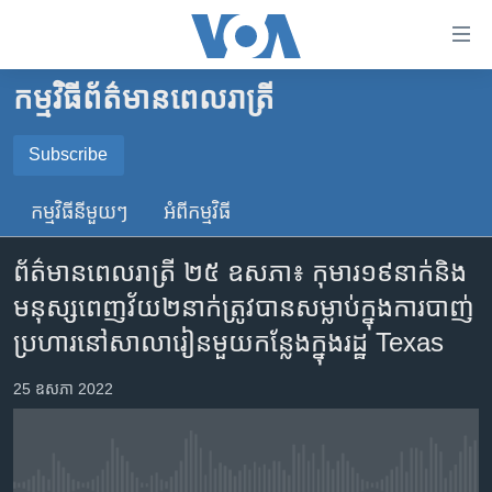
ភ្ជាប់​
ទៅ​
គេហទំព័រ​
កម្មវិធី​ព័ត៌មាន​ពេលរាត្រី
កម្ពុជា
ទាក់ទង
រំលង​
អន្តរជាតិ
Subscribe
និង​
SUBSCRIBE
អាមេរិក
ចូល​
កម្មវិធី​នីមួយៗ
អំពី​កម្មវិធី​
ទៅ​​
ចិន
YouTube Music
ទំព័រ​
ព័ត៌មានពេលរាត្រី ២៥ ឧសភា៖ កុមារ​១៩នាក់​និង​
ហេឡូវីអូអេ
ព័ត៌មាន​​
មនុស្ស​ពេញវ័យ​២នាក់​ត្រូវ​បាន​សម្លាប់​ក្នុង​ការបាញ់​
តែ​
កម្ពុជាច្នៃប្រតិដ្ឋ
Spotify
ប្រហារ​នៅ​សាលារៀន​មួយ​កន្លែង​ក្នុង​រដ្ឋ Texas
ម្តង
ព្រឹត្តិការណ៍ព័ត៌មាន
រំលង​
ទទួល​​​សេវា​​​ Podcast
25 ឧសភា 2022
និង​
ទូរទស្សន៍ / វីដេអូ​
ចូល​
វិទ្យុ / ផតខាសថ៍
ទៅ​
ទំព័រ​
កម្មវិធីទាំងអស់