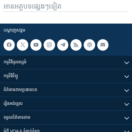
អានអត្ថបទផ្សេងៗទៀត
បណ្តាញ​សង្គម
កម្មវិធី​ទូរទស្សន៍
កម្មវិធី​វិទ្យុ
ព័ត៌មាន​តាមប្រធានបទ​
រៀន​​អង់គ្លេស
ទទួល​ព័ត៌មាន​តាម
អំពី​ VOA & ទំនាក់ទំនង