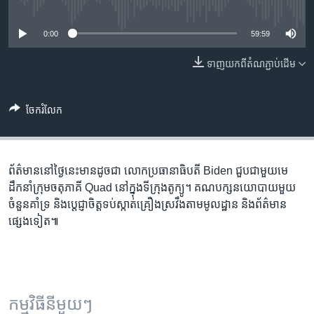
រចនា
No media source currently available
សម្ព័ន្ធ​
Khmer English
0:00
59:59
រំលង​
និង​
បណ្តាញ​សង្គម
ទាញ​យក​ពី​តំណភ្ជាប់​ដើម
ចូល​
ទៅ​
កាន់​
ចែករំលែក
ទំព័រ​
ភាសា
ស្វែង​
រក
ព័ត៌មាននៅ​ថ្ងៃនេះ​មាន​ដូចជា លោក​ប្រធានាធិបតី Biden ជួប​ជាមួយ​មេ
ដឹកនាំ​ក្រុម​ចតុភាគី Quad នៅ​ក្នុង​ទីក្រុង​តូក្យូ។ គណបក្ស​នយោបាយ​មួ​យ
ចំនួន​គាំទ្រ និង​ប្តេ​ជ្ញាចិត្ត​​ទប់​ស្កាត់​គ្រឿង​ស្រវឹង​តាម​មូលដ្ឋាន និង​ព័ត៌មាន​
ផ្សេងទៀត៕
កម្មវិធី​នីមួយៗ