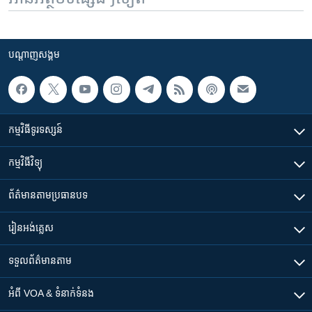
បណ្តាញ​សង្គម
កម្មវិធី​ទូរទស្សន៍
កម្មវិធី​វិទ្យុ
ព័ត៌មាន​តាមប្រធានបទ​
រៀន​​អង់គ្លេស
ទទួល​ព័ត៌មាន​តាម
អំពី​ VOA & ទំនាក់ទំនង