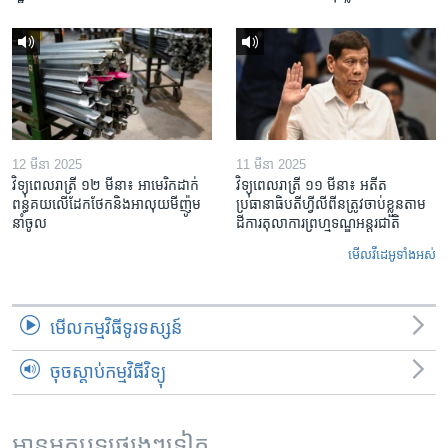
12 មីនា 2025
11 មីនា 2025
វិទ្យុពេលរាត្រី ១២ មីនា៖ អាមេរិក​ដាក់​
វិទ្យុពេលរាត្រី ១១ មីនា៖ អតីត​
ពន្ធគយ​លើ​ដែកថែក​និង​អាលុយ​មីញ៉ូម​
ប្រធានាធិបតីហ្វីលីពីន​ត្រូវ​ចាប់ខ្លួនតាម
នាំចូល
ដីការ​តុលាការ​ព្រហ្មទណ្ឌ​អន្តរជាតិ
មើល​វីដេអូ​ទាំង​អស់
មើល​កម្មវិធី​ទូរទស្សន៍
ចុចស្តាប់កម្មវិធីវិទ្យុ
អានអត្ថបទផ្សេងៗទៀត