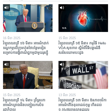
16 មីនា 2025
15 មីនា 2025
វិទ្យុពេលរាត្រី ១៦ មីនា៖ អាមេរិក​ដាក់​
វិទ្យុពេលរាត្រី ១៥ មីនា៖ កម្មវិធី ​Hello
ទណ្ឌកម្ម​លើ​ក្រុមហ៊ុន​ថៃ​បន្ថែម​ទៀត​
VOA សុខភាព ស្ដី​អំពី​វិធី​បង្ការ​ជំងឺ​
សម្រាប់​ការ​ធ្វើ​ពាណិជ្ជកម្ម​ជាមួយ​រុស្ស៊ី
សរសៃ​ឈាម​បេះដូង
15 មីនា 2025
13 មីនា 2025
វិទ្យុពេលរាត្រី ១៤ មីនា៖ ព្រឹទ្ធសភា
វិទ្យុពេលរាត្រី ១៣ មីនា៖ ឱនភាព​ថវិកា​
អាមេរិកគ្រោងនឹងបញ្ចៀសការបិទ
អាមេរិក​ពី​ខែ​តុលា​ដល់​កុម្ភៈ​កើន​ដល់​
រដ្ឋាភិបាល
១.១៤៧​លានលាន​ដុល្លារ