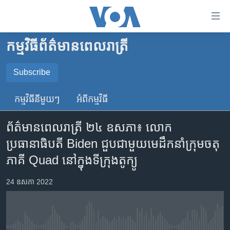
ភ្ជាប់​
ទៅ​
គេហទំព័រ​
កម្មវិធី​ព័ត៌មាន​ពេលរាត្រី
កម្ពុជា
ទាក់ទង
រំលង​
អន្តរជាតិ
Subscribe
និង​
SUBSCRIBE
អាមេរិក
ចូល​
កម្មវិធី​នីមួយៗ
អំពី​កម្មវិធី​
ទៅ​​
ចិន
YouTube Music
ទំព័រ​
ព័ត៌មាន​ពេល​រាត្រី ២៤ ឧសភា៖ លោក​
ហេឡូវីអូអេ
ព័ត៌មាន​​
ប្រធានាធិបតី Biden ជួប​ជាមួយ​មេដឹកនាំ​ក្រុម​ចតុ
តែ​
កម្ពុជាច្នៃប្រតិដ្ឋ
Spotify
ភាគី Quad នៅ​ក្នុង​ទីក្រុង​តូក្យូ
ម្តង
ព្រឹត្តិការណ៍ព័ត៌មាន
រំលង​
ទទួល​​​សេវា​​​ Podcast
24 ឧសភា 2022
និង​
ទូរទស្សន៍ / វីដេអូ​
ចូល​
វិទ្យុ / ផតខាសថ៍
ទៅ​
ទំព័រ​
កម្មវិធីទាំងអស់