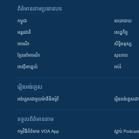
ព័ត៌មាន​តាមប្រធានបទ​
កម្ពុជា
នយោបាយ
អន្តរជាតិ
សេដ្ឋកិច្ច
អាមេរិក
សិទ្ធិមនុស្ស
ខ្មែរ​នៅអាមេរិក
សុខភាព
អាស៊ីអាគ្នេយ៍
អប់រំ
រៀន​​អង់គ្លេស
អង់គ្លេស​ជាមួយ​ម៉ានី​និង​ម៉ូរី
រៀន​​​​​​អង់គ្លេ
ទទួល​ព័ត៌មាន​តាម
កម្មវិធី​ព័ត៌មាន VOA App
ស្តាប់ Podcas