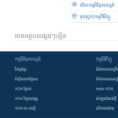
មើល​កម្មវិធី​ទូរទស្សន៍
ចុចស្តាប់កម្មវិធីវិទ្យុ
អានអត្ថបទផ្សេងៗទៀត
កម្មវិធី​ទូរទស្សន៍
កម្មវិធី​វិទ្យុ
វីដេអូ​ខ្មែរ
ព័ត៌មាន​ពេល​ព្រឹ
វ៉ាស៊ីនតោន​ថ្ងៃ​នេះ
ព័ត៌មាន​​ពេល​រាត្រ
VOA ថ្ងៃនេះ
Hello VOA
VOA ​វិទ្យាសាស្ត្រ
សំឡេង​ជំនាន់​ថ្មី
VOA 60 អាស៊ី
វេទិកា​អាស៊ាន