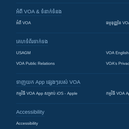
អំពី​ VOA & ទំនាក់ទំនង
អំពី​ VOA
ធម្មនុញ្ញ​នៃ V
គេហទំព័រ​​ទាក់ទង
USAGM
VOA English
VOA Public Relations
VOA's Privac
ទាញយក​ App ផ្សេងៗ​របស់​ VOA
Khmer English
កម្មវិធី​ VOA App សម្រាប់ iOS - Apple
កម្មវិធី​ VOA
បណ្តាញ​សង្គម
Accessibility
Accessibility
ភាសា