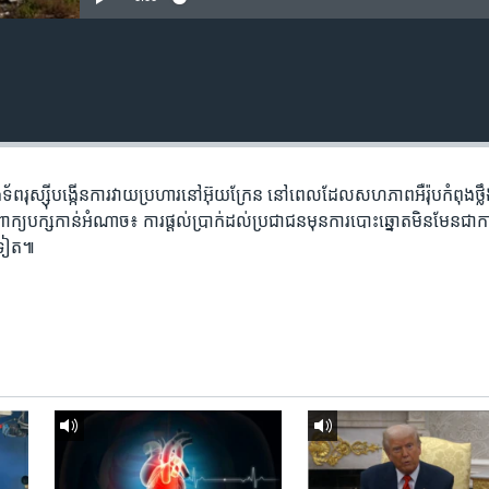
័ព​រុស្ស៊ី​បង្កើន​ការវាយប្រហារ​នៅ​អ៊ុយក្រែន នៅ​ពេល​ដែល​សហភាព​អឺរ៉ុប​កំពុង​ថ្លឹ
នាំពាក្យ​បក្ស​កាន់​អំណាច៖ ការផ្តល់​ប្រាក់​ដល់​ប្រជាជន​មុន​ការបោះ​ឆ្នោត​មិន​មែន​ជា​
ង​ទៀត៕