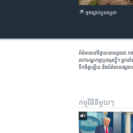
រចនា
សម្ព័ន្ធ​
ចុច​​ស្តាប់​ឬ​ទស្សនា
រំលង​
និង​
ចូល​
ទៅ​
កាន់​
ទំព័រ​
ព័ត៌មាន​នៅ​ថ្ងៃនេះ​មាន​ដូចជា កងទ
ស្វែង​
ដាក់​ទណ្ឌកម្ម​ប្រេង​រុស្ស៊ី។ អ្នក
រក
ទឹកចិត្ត​ឡើយ និង​ព័ត៌មាន​ផ្សេ
កម្មវិធី​នីមួយៗ