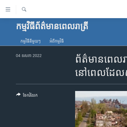
ភ្ជាប់​
ទៅ​
គេហទំព័រ​
ស្វែង​
កម្មវិធី​ព័ត៌មាន​ពេលរាត្រី
កម្ពុជា
រក
ទាក់ទង
អន្តរជាតិ
រំលង​
កម្មវិធី​នីមួយៗ
អំពី​កម្មវិធី​
និង​
អាមេរិក
ចូល​
04 ឧសភា 2022
ព័ត៌មាន​ពេល​រ
ចិន
ទៅ​​
ទំព័រ​
ហេឡូវីអូអេ
នៅពេលដែល​សហភាព
ព័ត៌មាន​​
កម្ពុជាច្នៃប្រតិដ្ឋ
តែ​
ម្តង
ព្រឹត្តិការណ៍ព័ត៌មាន
រំលង​
ចែករំលែក
ទូរទស្សន៍ / វីដេអូ​
និង​
ចូល​
វិទ្យុ / ផតខាសថ៍
ទៅ​
កម្មវិធីទាំងអស់
ទំព័រ​