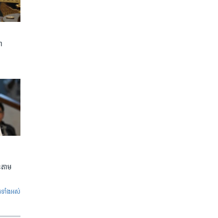
ា
លួនតាម
ូ​ទាំង​អស់