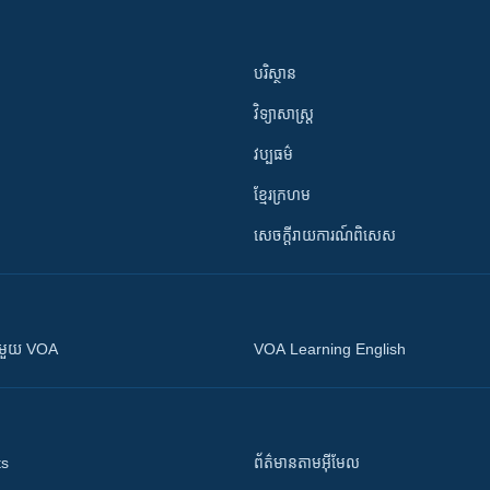
បរិស្ថាន
វិទ្យាសាស្រ្ត
វប្បធម៌
ខ្មែរក្រហម
សេចក្តីរាយការណ៍ពិសេស
ស​​ជាមួយ VOA
VOA Learning English
ts
ព័ត៌មាន​តាម​អ៊ីមែល