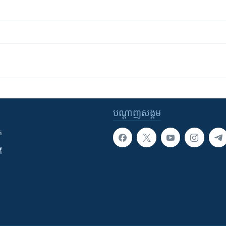
បណ្តាញ​សង្គម
ក
ី