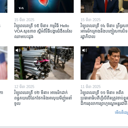
15 មីនា 2025
15 មីនា 2025
​
វិទ្យុពេលរាត្រី ១៥ មីនា៖ កម្មវិធី ​Hello
វិទ្យុពេលរាត្រី ១៤ មីនា៖ ព្រឹទ្ធសភ
VOA សុខភាព ស្ដី​អំពី​វិធី​បង្ការ​ជំងឺ​សរសៃ​
អាមេរិកគ្រោងនឹងបញ្ចៀសការបិទ
ឈាម​បេះដូង
រដ្ឋាភិបាល
12 មីនា 2025
11 មីនា 2025
កា​
វិទ្យុពេលរាត្រី ១២ មីនា៖ អាមេរិក​ដាក់​
វិទ្យុពេលរាត្រី ១១ មីនា៖ អតីត​
ពន្ធគយ​លើ​ដែកថែក​និង​អាលុយ​មីញ៉ូម​នាំ
ប្រធានាធិបតីហ្វីលីពីន​ត្រូវ​ចាប់ខ្
ចូល
ដីការ​តុលាការ​ព្រហ្មទណ្ឌ​អន្តរជាតិ
មើល​វីដេអ