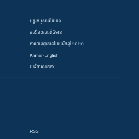
អក្ខរកម្មសារព័ត៌មាន
សេរីភាពសារព័ត៌មាន
ការបោះឆ្នោតនៅអាមេរិកឆ្នាំ២០២០
Khmer-English
បទវិចារណកថា
RSS