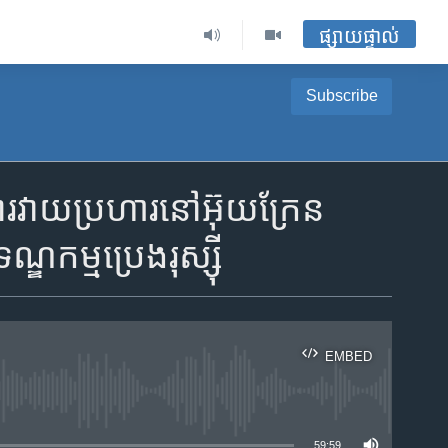
ផ្សាយផ្ទាល់
Subscribe
ការវាយប្រហារ​នៅ​អ៊ុយក្រែន
ឌកម្ម​ប្រេងរុស្ស៊ី
EMBED
ble
59:59