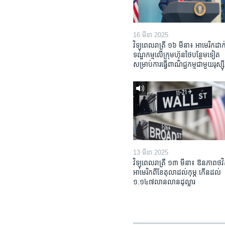
16 មីនា 2025
វិទ្យុពេលរាត្រី ១៦ មីនា៖ អាមេរិក​ដាក់
ទណ្ឌកម្ម​លើ​ក្រុមហ៊ុន​ថៃ​បន្ថែម​ទៀត​
សម្រាប់​ការ​ធ្វើ​ពាណិជ្ជកម្ម​ជាមួយ​រុស្ស៊ី
13 មីនា 2025
វិទ្យុពេលរាត្រី ១៣ មីនា៖ ឱនភាព​ថវិ
អាមេរិក​ពី​ខែ​តុលា​ដល់​កុម្ភៈ​កើន​ដល់​
១.១៤៧​លានលាន​ដុល្លារ