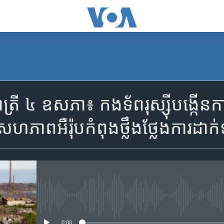
SUBSCRIBE
ាត្រី ៤ ឧសភា៖ កងទ័ពរុស្ស៊ី​បង្កើន​
Apple Podcasts
​អឺរ៉ុបកំពុង​ថ្លឹងថ្លែង​ការដាក់​ទណ្
YouTube Music
Spotify
No media source currently availa
ទទួល​​​សេវា​​​ Podcast
0:00