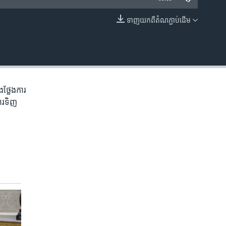
ទាញ​យក​ពី​តំណភ្ជាប់​ដើម
EMBED
ងថ្លែង​ការ
ការទិញ​