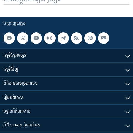
បណ្តាញ​សង្គម
កម្មវិធី​ទូរទស្សន៍
កម្មវិធី​វិទ្យុ
ព័ត៌មាន​តាមប្រធានបទ​
រៀន​​អង់គ្លេស
ទទួល​ព័ត៌មាន​តាម
អំពី​ VOA & ទំនាក់ទំនង