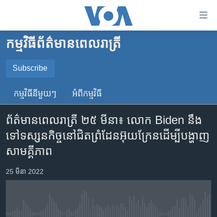
ភ្ជាប់​
ទៅ​
គេហទំព័រ​
កម្មវិធី​ព័ត៌មាន​ពេលរាត្រី
កម្ពុជា
ទាក់ទង
រំលង​
អន្តរជាតិ
Subscribe
និង​
SUBSCRIBE
អាមេរិក
ចូល​
កម្មវិធី​នីមួយៗ
អំពី​កម្មវិធី​
ទៅ​​
ចិន
YouTube Music
ទំព័រ​
ព័ត៌មានពេលរាត្រី ២៥ មីនា៖ លោក Biden នឹង​
ហេឡូវីអូអេ
ព័ត៌មាន​​
ទៅ​ទស្សនកិច្ច​នៅ​ជិត​ព្រំដែន​អ៊ុយក្រែន​ដើម្បី​បង្ហាញ​
តែ​
កម្ពុជាច្នៃប្រតិដ្ឋ
Spotify
សាមគី្គភាព
ម្តង
ព្រឹត្តិការណ៍ព័ត៌មាន
រំលង​
ទទួល​​​សេវា​​​ Podcast
25 មីនា 2022
និង​
ទូរទស្សន៍ / វីដេអូ​
ចូល​
វិទ្យុ / ផតខាសថ៍
ទៅ​
ទំព័រ​
កម្មវិធីទាំងអស់