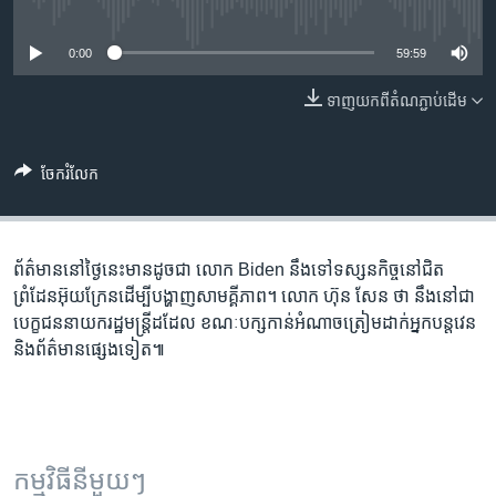
រចនា
No media source currently available
សម្ព័ន្ធ​
Khmer English
0:00
59:59
រំលង​
និង​
បណ្តាញ​សង្គម
ទាញ​យក​ពី​តំណភ្ជាប់​ដើម
ចូល​
ទៅ​
កាន់​
ចែករំលែក
ទំព័រ​
ភាសា
ស្វែង​
រក
ព័ត៌មាន​នៅ​ថ្ងៃនេះ​មាន​ដូចជា លោក Biden នឹង​ទៅ​ទស្សនកិច្ច​នៅ​ជិត​
ព្រំដែន​អ៊ុយក្រែន​ដើម្បី​បង្ហាញ​សាមគី្គភាព។ លោក ហ៊ុន សែន ថា នឹង​នៅ​ជា​
បេក្ខជន​នាយក​រដ្ឋមន្ត្រី​ដដែល ខណៈ​បក្ស​កាន់​អំណាច​ត្រៀម​ដាក់​អ្នក​បន្ត​វេន
និង​ព័ត៌មាន​ផ្សេង​ទៀត៕
កម្មវិធី​នីមួយៗ