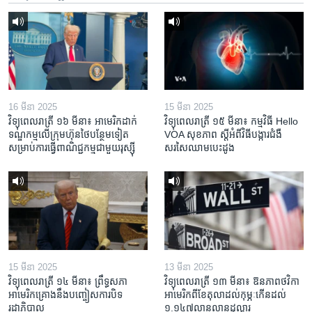
16 មីនា 2025
15 មីនា 2025
វិទ្យុពេលរាត្រី ១៦ មីនា៖ អាមេរិក​ដាក់​
វិទ្យុពេលរាត្រី ១៥ មីនា៖ កម្មវិធី ​Hello
ទណ្ឌកម្ម​លើ​ក្រុមហ៊ុន​ថៃ​បន្ថែម​ទៀត​
VOA សុខភាព ស្ដី​អំពី​វិធី​បង្ការ​ជំងឺ​
សម្រាប់​ការ​ធ្វើ​ពាណិជ្ជកម្ម​ជាមួយ​រុស្ស៊ី
សរសៃ​ឈាម​បេះដូង
15 មីនា 2025
13 មីនា 2025
វិទ្យុពេលរាត្រី ១៤ មីនា៖ ព្រឹទ្ធសភា
វិទ្យុពេលរាត្រី ១៣ មីនា៖ ឱនភាព​ថវិកា​
អាមេរិកគ្រោងនឹងបញ្ចៀសការបិទ
អាមេរិក​ពី​ខែ​តុលា​ដល់​កុម្ភៈ​កើន​ដល់​
រដ្ឋាភិបាល
១.១៤៧​លានលាន​ដុល្លារ