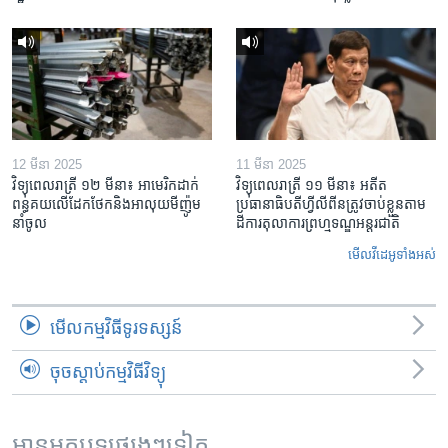
12 មីនា 2025
11 មីនា 2025
វិទ្យុពេលរាត្រី ១២ មីនា៖ អាមេរិក​ដាក់​
វិទ្យុពេលរាត្រី ១១ មីនា៖ អតីត​
ពន្ធគយ​លើ​ដែកថែក​និង​អាលុយ​មីញ៉ូម​
ប្រធានាធិបតីហ្វីលីពីន​ត្រូវ​ចាប់ខ្លួនតាម
នាំចូល
ដីការ​តុលាការ​ព្រហ្មទណ្ឌ​អន្តរជាតិ
មើល​វីដេអូ​ទាំង​អស់
មើល​កម្មវិធី​ទូរទស្សន៍
ចុចស្តាប់កម្មវិធីវិទ្យុ
អានអត្ថបទផ្សេងៗទៀត