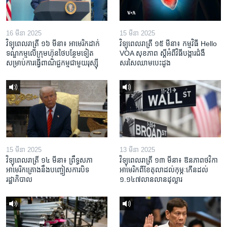
16 មីនា 2025
15 មីនា 2025
វិទ្យុពេលរាត្រី ១៦ មីនា៖ អាមេរិក​ដាក់​
វិទ្យុពេលរាត្រី ១៥ មីនា៖ កម្មវិធី ​Hello
ទណ្ឌកម្ម​លើ​ក្រុមហ៊ុន​ថៃ​បន្ថែម​ទៀត​
VOA សុខភាព ស្ដី​អំពី​វិធី​បង្ការ​ជំងឺ​
សម្រាប់​ការ​ធ្វើ​ពាណិជ្ជកម្ម​ជាមួយ​រុស្ស៊ី
សរសៃ​ឈាម​បេះដូង
15 មីនា 2025
13 មីនា 2025
វិទ្យុពេលរាត្រី ១៤ មីនា៖ ព្រឹទ្ធសភា
វិទ្យុពេលរាត្រី ១៣ មីនា៖ ឱនភាព​ថវិកា​
អាមេរិកគ្រោងនឹងបញ្ចៀសការបិទ
អាមេរិក​ពី​ខែ​តុលា​ដល់​កុម្ភៈ​កើន​ដល់​
រដ្ឋាភិបាល
១.១៤៧​លានលាន​ដុល្លារ