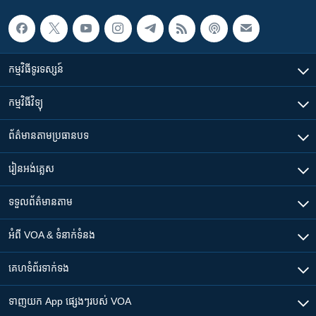
កម្មវិធី​ទូរទស្សន៍
កម្មវិធី​វិទ្យុ
ព័ត៌មាន​តាមប្រធានបទ​
រៀន​​អង់គ្លេស
ទទួល​ព័ត៌មាន​តាម
អំពី​ VOA & ទំនាក់ទំនង
គេហទំព័រ​​ទាក់ទង
ទាញយក​ App ផ្សេងៗ​របស់​ VOA