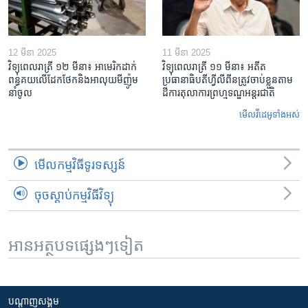
12 មីនា 2025
11 មីនា 2025
វិទ្យុពេលរាត្រី ១២ មីនា៖ អាមេរិក​ដាក់​
វិទ្យុពេលរាត្រី ១១ មីនា៖ អតីត​
ពន្ធគយ​លើ​ដែកថែក​និង​អាលុយ​មីញ៉ូម​
ប្រធានាធិបតីហ្វីលីពីន​ត្រូវ​ចាប់ខ្លួនតាម
នាំចូល
ដីការ​តុលាការ​ព្រហ្មទណ្ឌ​អន្តរជាតិ
មើល​វីដេអូ​ទាំង​អស់
មើល​កម្មវិធី​ទូរទស្សន៍
ចុចស្តាប់កម្មវិធីវិទ្យុ
អានអត្ថបទផ្សេងៗទៀត
បណ្តាញ​សង្គម