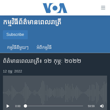
ភ្ជាប់​
ទៅ​
គេហទំព័រ​
កម្មវិធី​ព័ត៌មាន​ពេលរាត្រី
កម្ពុជា
ទាក់ទង
រំលង​
អន្តរជាតិ
Subscribe
និង​
SUBSCRIBE
អាមេរិក
ចូល​
កម្មវិធី​នីមួយៗ
អំពី​កម្មវិធី​
ទៅ​​
ចិន
YouTube Music
ទំព័រ​
ព័ត៌មាន​ពេល​រាត្រី៖ ១២ កុម្ភៈ ២០២២
ហេឡូវីអូអេ
ព័ត៌មាន​​
តែ​
កម្ពុជាច្នៃប្រតិដ្ឋ
12 កុម្ភៈ 2022
Spotify
ម្តង
ព្រឹត្តិការណ៍ព័ត៌មាន
រំលង​
ទទួល​​​សេវា​​​ Podcast
និង​
ទូរទស្សន៍ / វីដេអូ​
ចូល​
No media source currently available
វិទ្យុ / ផតខាសថ៍
ទៅ​
ទំព័រ​
កម្មវិធីទាំងអស់
0:00
59:59