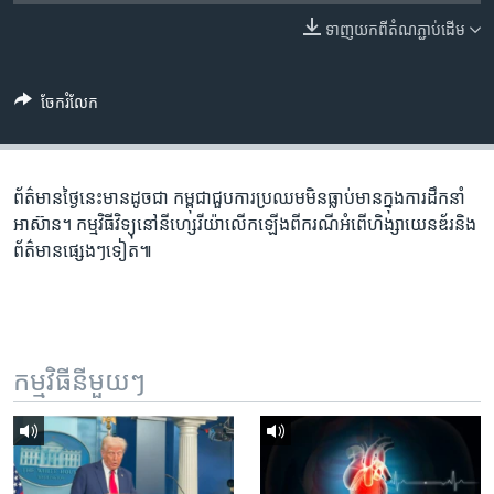
រចនា
សម្ព័ន្ធ​
ទាញ​យក​ពី​តំណភ្ជាប់​ដើម
Khmer English
រំលង​
និង​
បណ្តាញ​សង្គម
ចែករំលែក
ចូល​
ទៅ​
កាន់​
ទំព័រ​
ព័ត៌មាន​ថ្ងៃនេះ​មានដូចជា កម្ពុជា​ជួប​ការប្រឈម​មិន​ធ្លាប់​មាន​ក្នុង​ការដឹកនាំ​
ភាសា
ស្វែង​
អាស៊ាន។ កម្មវិធី​វិទ្យុ​នៅ​នីហ្សេរីយ៉ា​លើកឡើង​​ពី​ករណី​អំពើ​ហិង្សា​យេនឌ័រនិង​
រក
ព័ត៌មាន​ផ្សេងៗទៀត៕
កម្មវិធី​នីមួយៗ