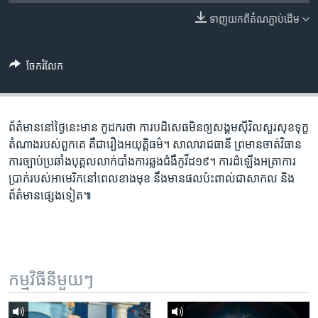
រចនា
សម្ព័ន្ធ​
ទាញ​យក​ពី​តំណភ្ជាប់​ដើម
Khmer English
រំលង​
និង​
បណ្តាញ​សង្គម
ចែករំលែក
ចូល​
ទៅ​
កាន់​
ទំព័រ​
ព័ត៌មាននៅថ្ងៃនេះមាន កូដករថា ការបដិសេធ​មិន​ឲ្យ​សង្គម​ស៊ីវិល​សួរ​សុខទុក្ខ​
ភាសា
ស្វែង​
តំណាង​របស់​ពួកគេ គឺជា​រឿង​អយុត្តិធម៌។ សាលា​រាជធានី ព្រមាន​ចាត់​វិធាន
រក
ការ​ច្បាប់​ប្រឆាំង​បុគ្គល​លាក់បាំង​ការឆ្លង​ជំងឺ​កូវីដ១៩។ ការដំឡើង​អត្រា​ការ
ប្រាក់​របស់​អាមេរិក​នៅ​ពេល​ខាងមុខ នឹង​មាន​ផលប៉ះពាល់​ជា​សាកល និង​
ព័ត៌មាន​ផ្សេងទៀត៕
កម្មវិធី​នីមួយៗ