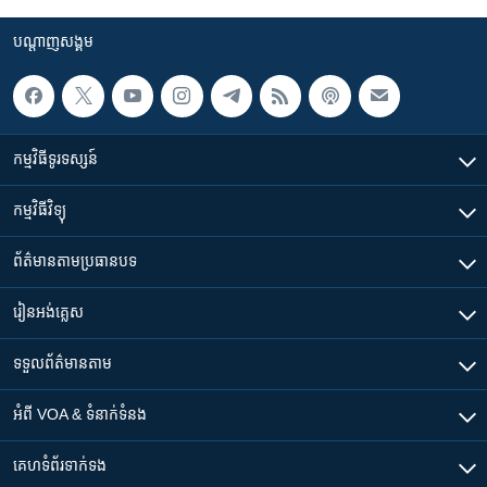
បណ្តាញ​សង្គម
កម្មវិធី​ទូរទស្សន៍
កម្មវិធី​វិទ្យុ
ព័ត៌មាន​តាមប្រធានបទ​
រៀន​​អង់គ្លេស
ទទួល​ព័ត៌មាន​តាម
អំពី​ VOA & ទំនាក់ទំនង
គេហទំព័រ​​ទាក់ទង