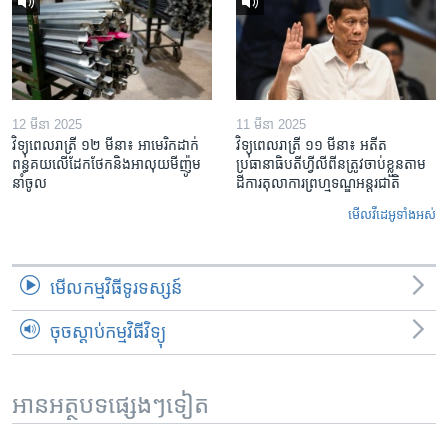
12 មីនា 2025
11 មីនា 2025
វិទ្យុពេលរាត្រី ១២ មីនា៖ អាមេរិក​ដាក់​
វិទ្យុពេលរាត្រី ១១ មីនា៖ អតីត​
ពន្ធគយ​លើ​ដែកថែក​និង​អាលុយ​មីញ៉ូម​
ប្រធានាធិបតីហ្វីលីពីន​ត្រូវ​ចាប់ខ្លួនតាម
នាំចូល
ដីការ​តុលាការ​ព្រហ្មទណ្ឌ​អន្តរជាតិ
មើល​វីដេអូ​ទាំង​អស់
មើល​កម្មវិធី​ទូរទស្សន៍
ចុចស្តាប់កម្មវិធីវិទ្យុ
អានអត្ថបទផ្សេងៗទៀត