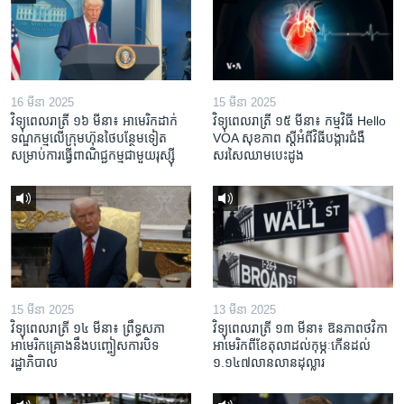
16 មីនា 2025
15 មីនា 2025
វិទ្យុពេលរាត្រី ១៦ មីនា៖ អាមេរិក​ដាក់​
វិទ្យុពេលរាត្រី ១៥ មីនា៖ កម្មវិធី ​Hello
ទណ្ឌកម្ម​លើ​ក្រុមហ៊ុន​ថៃ​បន្ថែម​ទៀត​
VOA សុខភាព ស្ដី​អំពី​វិធី​បង្ការ​ជំងឺ​
សម្រាប់​ការ​ធ្វើ​ពាណិជ្ជកម្ម​ជាមួយ​រុស្ស៊ី
សរសៃ​ឈាម​បេះដូង
15 មីនា 2025
13 មីនា 2025
វិទ្យុពេលរាត្រី ១៤ មីនា៖ ព្រឹទ្ធសភា
វិទ្យុពេលរាត្រី ១៣ មីនា៖ ឱនភាព​ថវិកា​
អាមេរិកគ្រោងនឹងបញ្ចៀសការបិទ
អាមេរិក​ពី​ខែ​តុលា​ដល់​កុម្ភៈ​កើន​ដល់​
រដ្ឋាភិបាល
១.១៤៧​លានលាន​ដុល្លារ