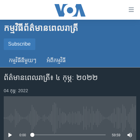
ភ្ជាប់​
ទៅ​
គេហទំព័រ​
កម្មវិធី​ព័ត៌មាន​ពេលរាត្រី
កម្ពុជា
ទាក់ទង
រំលង​
អន្តរជាតិ
Subscribe
និង​
SUBSCRIBE
អាមេរិក
ចូល​
កម្មវិធី​នីមួយៗ
អំពី​កម្មវិធី​
ទៅ​​
ចិន
YouTube Music
ទំព័រ​
ព័ត៌មានពេលរាត្រី៖ ៤ កុម្ភៈ ២០២២
ហេឡូវីអូអេ
ព័ត៌មាន​​
តែ​
កម្ពុជាច្នៃប្រតិដ្ឋ
04 កុម្ភៈ 2022
Spotify
ម្តង
ព្រឹត្តិការណ៍ព័ត៌មាន
រំលង​
ទទួល​​​សេវា​​​ Podcast
និង​
ទូរទស្សន៍ / វីដេអូ​
ចូល​
No media source currently available
វិទ្យុ / ផតខាសថ៍
ទៅ​
ទំព័រ​
កម្មវិធីទាំងអស់
0:00
59:59