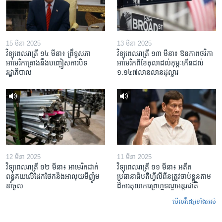
15 មីនា 2025
13 មីនា 2025
វិទ្យុពេលរាត្រី ១៤ មីនា៖ ព្រឹទ្ធសភា
វិទ្យុពេលរាត្រី ១៣ មីនា៖ ឱនភាព​ថវិកា​
អាមេរិកគ្រោងនឹងបញ្ចៀសការបិទ
អាមេរិក​ពី​ខែ​តុលា​ដល់​កុម្ភៈ​កើន​ដល់​
រដ្ឋាភិបាល
១.១៤៧​លានលាន​ដុល្លារ
12 មីនា 2025
11 មីនា 2025
វិទ្យុពេលរាត្រី ១២ មីនា៖ អាមេរិក​ដាក់​
វិទ្យុពេលរាត្រី ១១ មីនា៖ អតីត​
ពន្ធគយ​លើ​ដែកថែក​និង​អាលុយ​មីញ៉ូម​
ប្រធានាធិបតីហ្វីលីពីន​ត្រូវ​ចាប់ខ្លួនតាម
នាំចូល
ដីការ​តុលាការ​ព្រហ្មទណ្ឌ​អន្តរជាតិ
មើល​វីដេអូ​ទាំង​អស់