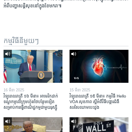
អំពី​បញ្ហា​សន្តិសុខ​នៅ​ក្នុង​ខែ​មករា៕
កម្មវិធី​នីមួយៗ
16 មីនា 2025
15 មីនា 2025
វិទ្យុពេលរាត្រី ១៦ មីនា៖ អាមេរិក​ដាក់​
វិទ្យុពេលរាត្រី ១៥ មីនា៖ កម្មវិធី ​Hello
ទណ្ឌកម្ម​លើ​ក្រុមហ៊ុន​ថៃ​បន្ថែម​ទៀត​
VOA សុខភាព ស្ដី​អំពី​វិធី​បង្ការ​ជំងឺ​
សម្រាប់​ការ​ធ្វើ​ពាណិជ្ជកម្ម​ជាមួយ​រុស្ស៊ី
សរសៃ​ឈាម​បេះដូង