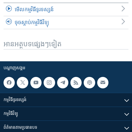
មើល​កម្មវិធី​ទូរទស្សន៍
ចុចស្តាប់កម្មវិធីវិទ្យុ
អានអត្ថបទផ្សេងៗទៀត
បណ្តាញ​សង្គម
កម្មវិធី​ទូរទស្សន៍
កម្មវិធី​វិទ្យុ
ព័ត៌មាន​តាមប្រធានបទ​