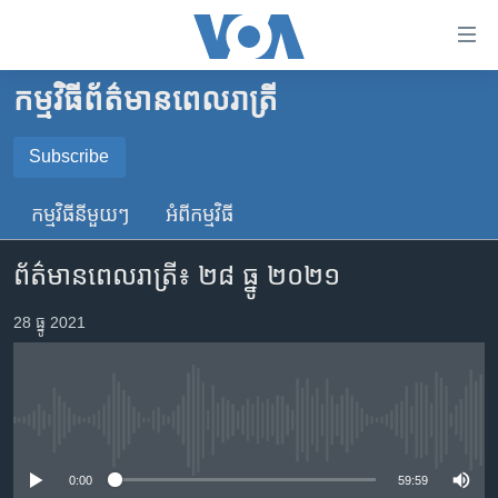
ភ្ជាប់​
ទៅ​
គេហទំព័រ​
កម្មវិធី​ព័ត៌មាន​ពេលរាត្រី
កម្ពុជា
ទាក់ទង
រំលង​
អន្តរជាតិ
Subscribe
និង​
SUBSCRIBE
អាមេរិក
ចូល​
កម្មវិធី​នីមួយៗ
អំពី​កម្មវិធី​
ទៅ​​
ចិន
YouTube Music
ទំព័រ​
ព័ត៌មានពេលរាត្រី៖ ២៨ ធ្នូ ២០២១
ហេឡូវីអូអេ
ព័ត៌មាន​​
តែ​
កម្ពុជាច្នៃប្រតិដ្ឋ
28 ធ្នូ 2021
Spotify
ម្តង
ព្រឹត្តិការណ៍ព័ត៌មាន
រំលង​
ទទួល​​​សេវា​​​ Podcast
និង​
ទូរទស្សន៍ / វីដេអូ​
ចូល​
No media source currently available
វិទ្យុ / ផតខាសថ៍
ទៅ​
ទំព័រ​
កម្មវិធីទាំងអស់
0:00
59:59