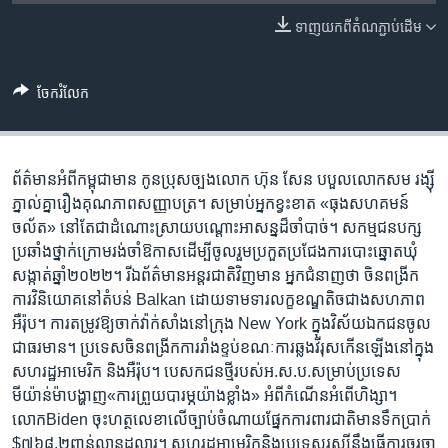
រចនា
សម្ព័ន្ធ​
ទាញ​យក​ពី​តំណភ្ជាប់​ដើម
Khmer English
រំលង​
និង​
បណ្តាញ​សង្គម
ចែករំលែក
ចូល​
ទៅ​
កាន់​
ទំព័រ​
ព័ត៌មាន​អំពី​កម្ពុជា​មាន កូន​ប្រុស​ច្បង​លោក ហ៊ុន សែន បបួល​លោក​សម រង្ស៊ី
ភាសា
ស្វែង​
ភ្នាល់​គ្នា​រឿង​គុណភាព​សញ្ញាបត្រ។ សម្រាប់​អ្នក​ខ្វះខាត «ធុងសហគមន៍
រក
ចល័ត» នៅ​តែ​ជា​ដំណោះស្រាយ​បណ្តោះ​អាសន្ន​ដ៏​ចាំបាច់។ សកម្មជន​បក្ស​
ប្រឆាំង​ថ្នាក់​ក្រោម​រង់​ចាំ​ឱកាស​ដើម្បី​ចូលរួម​ប្រកួត​ប្រជែង​ការ​បោះឆ្នោត​ឃុំ​
សង្កាត់​ឆ្នាំ២០២២។ រី​ឯ​ព័ត៌មាន​អន្តរជាតិ​វិញ​មាន អ្នក​ជំនាញ​ថា ចិន​ពង្រីក​
ការ​វិនិយោគ​នៅ​តំបន់ Balkan ដោយ​ទាមទារ​លក្ខខណ្ឌ​តិច​ជាង​សហភាព
អឺរ៉ុប។ ការ​តម្រូវឱ្យ​ចាក់​វ៉ាក់សាំង​នៅ​ក្រុង New York ​ក្នុង​វិស័យ​ឯកជន​ចូល​
ជាធរមាន។ ប្រទេស​ចិន​ពង្រីក​ការ​រាំង​ខ្ទប់​ខណៈ​ការ​ឆ្លង​វីរុស​កើន​ឡើង​នៅ​ក្នុង​
សហរដ្ឋអាមេរិក និងអឺរ៉ុប។ បេសកជន​ថ្មី​របស់​អ.ស.ប.​សម្រាប់​ប្រទេស​
មីយ៉ាន់ម៉ា​បង្ហាញ«ការ​ព្រួយ​បារម្ភ​យ៉ាង​ខ្លាំង» អំពី​កំណើន​អំពើ​ហិង្សា។
លោកBiden ចុះ​ហត្ថលេខា​លើ​ច្បាប់​ចំណាយ​ផ្នែក​ការពារជាតិ​មាន​ទឹកប្រាក់
$៧៦៨,២ពាន់​លាន​ដុល្លារ។ សហរដ្ឋ​អាមេរិក​និង​ប្រទេសរុស្ស៊ី​នឹង​ធ្វើ​ការ​ចរចា​