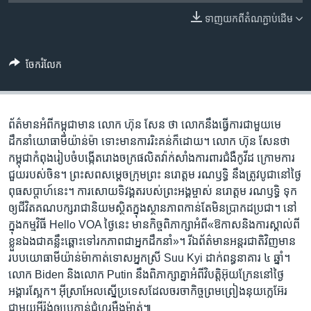
រចនា
សម្ព័ន្ធ​
ទាញ​យក​ពី​តំណភ្ជាប់​ដើម
Khmer English
រំលង​
និង​
បណ្តាញ​សង្គម
ចែករំលែក
ចូល​
ទៅ​
កាន់​
ទំព័រ​
ព័ត៌មាន​អំពី​កម្ពុជាមាន លោក ហ៊ុន សែន ថា​ លោក​នឹង​ធ្វើ​ការ​ជាមួយ​មេ
ភាសា
ស្វែង​
ដឹកនាំ​យោធា​មីយ៉ាន់ម៉ា​ ទោះ​មាន​ការ​រិះគន់​ក៏​ដោយ។ លោក ហ៊ុន សែនថា​
រក
កម្ពុជា​កំពុង​រៀបចំ​បង្កើត​រោង​ចក្រ​ផលិត​វ៉ាក់សាំងការពារ​ជំងឺ​​កូវីដ ​ក្រោម​ការ​
ជួយ​របស់​ចិន។ ព្រះ​សព​​សម្តេច​ក្រុម​ព្រះ ​នរោត្តម ​រណឫទ្ធិ​ នឹង​ត្រូវ​បូជា​នៅ​ថ្ងៃ​
ពុធ​សប្តាហ៍​នេះ។ ការ​សោយ​ទិវង្គត​របស់​ព្រះអង្គ​ម្ចាស់ ​នរោត្តម ​រណឫទ្ធិ​ ទុក​
ឲ្យ​ជីវិត​គណបក្ស​រាជានិយម​ស្ថិត​ក្នុង​ស្ថាន​ភាព​កាន់​តែ​មិន​ប្រាកដ​ប្រជា។ នៅ​
ក្នុង​កម្មវិធី Hello VOA ថ្ងៃនេះ​ មាន​កិច្ចពិភាក្សា​អំពី«ឱកាសនិងការស្គាល់ពី
ខ្លួនឯង​ជាគន្លឹះឆ្ពោះទៅរកភាព​ជាអ្នកដឹកនាំ»។ រីឯ​ព័ត៌មាន​អន្តរជាតិ​វិញ​មាន
របប​យោធា​មីយ៉ាន់ម៉ា​កាត់ទោស​អ្នកស្រី Suu Kyi ដាក់​ពន្ធនាគារ ៤ ឆ្នាំ។
លោក Biden និង​លោក Putin នឹង​ពិភាក្សា​គ្នា​អំពី​វិបត្តិ​អ៊ុយក្រែន​នៅ​ថ្ងៃ​
អង្គារ​ស្អែក។ អ៊ីស្រាអែល​ស្នើ​ប្រទេស​ដែល​ចរចា​កិច្ចព្រមព្រៀង​នុយក្លេអ៊ែរ​
ជាមួយ​អ៊ីរ៉ង់​ឲ្យ​ប្រកាន់​ជំហរ​ម៉ឺងម៉ាត់៕