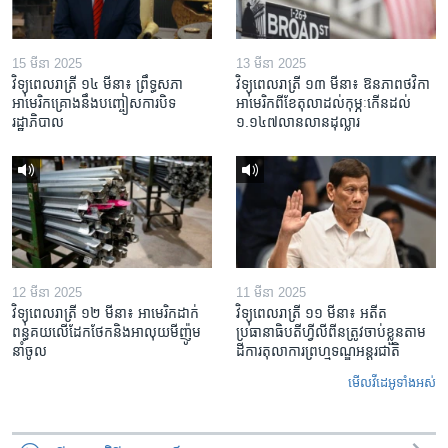
15 មីនា 2025
13 មីនា 2025
វិទ្យុពេលរាត្រី ១៤ មីនា៖ ព្រឹទ្ធសភា
វិទ្យុពេលរាត្រី ១៣ មីនា៖ ឱនភាព​ថវិកា​
អាមេរិកគ្រោងនឹងបញ្ចៀសការបិទ
អាមេរិក​ពី​ខែ​តុលា​ដល់​កុម្ភៈ​កើន​ដល់​
រដ្ឋាភិបាល
១.១៤៧​លានលាន​ដុល្លារ
12 មីនា 2025
11 មីនា 2025
វិទ្យុពេលរាត្រី ១២ មីនា៖ អាមេរិក​ដាក់​
វិទ្យុពេលរាត្រី ១១ មីនា៖ អតីត​
ពន្ធគយ​លើ​ដែកថែក​និង​អាលុយ​មីញ៉ូម​
ប្រធានាធិបតីហ្វីលីពីន​ត្រូវ​ចាប់ខ្លួនតាម
នាំចូល
ដីការ​តុលាការ​ព្រហ្មទណ្ឌ​អន្តរជាតិ
មើល​វីដេអូ​ទាំង​អស់