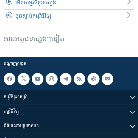
មើល​កម្មវិធី​ទូរទស្សន៍
ចុចស្តាប់កម្មវិធីវិទ្យុ
អានអត្ថបទផ្សេងៗទៀត
បណ្តាញ​សង្គម
កម្មវិធី​ទូរទស្សន៍
កម្មវិធី​វិទ្យុ
ព័ត៌មាន​តាមប្រធានបទ​