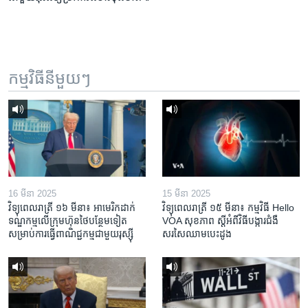
កម្មវិធី​នីមួយៗ
16 មីនា 2025
15 មីនា 2025
វិទ្យុពេលរាត្រី ១៦ មីនា៖ អាមេរិក​ដាក់​
វិទ្យុពេលរាត្រី ១៥ មីនា៖ កម្មវិធី ​Hello
ទណ្ឌកម្ម​លើ​ក្រុមហ៊ុន​ថៃ​បន្ថែម​ទៀត​
VOA សុខភាព ស្ដី​អំពី​វិធី​បង្ការ​ជំងឺ​
សម្រាប់​ការ​ធ្វើ​ពាណិជ្ជកម្ម​ជាមួយ​រុស្ស៊ី
សរសៃ​ឈាម​បេះដូង