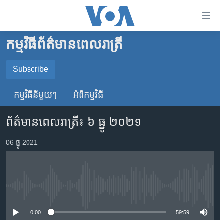
ភ្ជាប់​
ទៅ​
គេហទំព័រ​
កម្មវិធី​ព័ត៌មាន​ពេលរាត្រី
កម្ពុជា
ទាក់ទង
រំលង​
អន្តរជាតិ
Subscribe
និង​
SUBSCRIBE
អាមេរិក
ចូល​
កម្មវិធី​នីមួយៗ
អំពី​កម្មវិធី​
ទៅ​​
ចិន
YouTube Music
ទំព័រ​
ព័ត៌មាន​ពេល​រាត្រី៖ ៦ ធ្នូ ២០២១
ហេឡូវីអូអេ
ព័ត៌មាន​​
តែ​
កម្ពុជាច្នៃប្រតិដ្ឋ
06 ធ្នូ 2021
Spotify
ម្តង
ព្រឹត្តិការណ៍ព័ត៌មាន
រំលង​
ទទួល​​​សេវា​​​ Podcast
និង​
ទូរទស្សន៍ / វីដេអូ​
ចូល​
No media source currently available
វិទ្យុ / ផតខាសថ៍
ទៅ​
ទំព័រ​
កម្មវិធីទាំងអស់
0:00
59:59