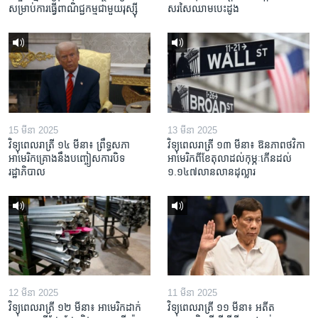
សម្រាប់​ការ​ធ្វើ​ពាណិជ្ជកម្ម​ជាមួយ​រុស្ស៊ី
សរសៃ​ឈាម​បេះដូង
15 មីនា 2025
13 មីនា 2025
វិទ្យុពេលរាត្រី ១៤ មីនា៖ ព្រឹទ្ធសភា
វិទ្យុពេលរាត្រី ១៣ មីនា៖ ឱនភាព​ថវិកា​
អាមេរិកគ្រោងនឹងបញ្ចៀសការបិទ
អាមេរិក​ពី​ខែ​តុលា​ដល់​កុម្ភៈ​កើន​ដល់​
រដ្ឋាភិបាល
១.១៤៧​លានលាន​ដុល្លារ
12 មីនា 2025
11 មីនា 2025
វិទ្យុពេលរាត្រី ១២ មីនា៖ អាមេរិក​ដាក់​
វិទ្យុពេលរាត្រី ១១ មីនា៖ អតីត​