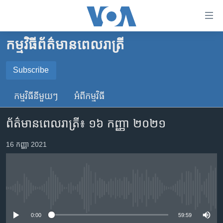
ភ្ជាប់​
ទៅ​
គេហទំព័រ​
កម្មវិធី​ព័ត៌មាន​ពេលរាត្រី
កម្ពុជា
ទាក់ទង
រំលង​
អន្តរជាតិ
Subscribe
និង​
SUBSCRIBE
អាមេរិក
ចូល​
កម្មវិធី​នីមួយៗ
អំពី​កម្មវិធី​
ទៅ​​
ចិន
YouTube Music
ទំព័រ​
ព័ត៌មានពេលរាត្រី៖ ១៦ កញ្ញា ២០២១
ហេឡូវីអូអេ
ព័ត៌មាន​​
តែ​
កម្ពុជាច្នៃប្រតិដ្ឋ
16 កញ្ញា 2021
Spotify
ម្តង
ព្រឹត្តិការណ៍ព័ត៌មាន
រំលង​
ទទួល​​​សេវា​​​ Podcast
និង​
ទូរទស្សន៍ / វីដេអូ​
ចូល​
No media source currently available
វិទ្យុ / ផតខាសថ៍
ទៅ​
ទំព័រ​
កម្មវិធីទាំងអស់
0:00
59:59