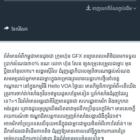
រចនា
សម្ព័ន្ធ​
ទាញ​យក​ពី​តំណភ្ជាប់​ដើម
Khmer English
រំលង​
និង​
បណ្តាញ​សង្គម
ចែករំលែក
ចូល​
ទៅ​
កាន់​
ទំព័រ​
ព័ត៌មាន​អំពី​កម្ពុជា​មាន​ដូចជា ក្រុមហ៊ុន GFX ពន្យារ​ពេល​អតិថិជន​មក​ទទួល​
ភាសា
ស្វែង​
ប្រាក់​សំណង​៣០% ខណៈ​លោក ហ៊ុន សែន ឲ្យ​សម្រុះសម្រួល​ជម្លោះ មុន​
រក
ប្តឹង​ទៅ​តុលាការ។ សង្គម​ស៊ីវិល ជំរុញ​រដ្ឋាភិបាល​ឲ្យ​ពិចារណា​ផ្តល់​សំណង​
សមរម្យ​ដល់​អ្នក​មាន​ជម្លោះ​ក្នុង​គម្រោង​ព្រលាន​យន្តហោះ​ថ្មី​នៅ​ខេត្ត
កណ្តាល។ នៅក្នុង​កម្មវិធី Hello VOA ថ្ងៃនេះ មាន​កិច្ចពិភាក្សា​អំពី​«តើ​យើង​
ត្រូវការ​ចាក់​វ់ាក់សាំង​កូវីដ១៩​មួយ​ដូស​បន្ថែម​ទៀត ឬ​វ៉ាក់សាំង​ជំរុញ​ដែរ​ឬ​
ទេ?»។ រីឯ​ព័ត៌មាន​អន្តរជាតិ​វិញ​មាន​ដូចជា សហរដ្ឋ​អាមេរិក និង​ចក្រភព​
អង់គ្លេស គ្រោង​ជួយ​អូស្ត្រាលី​ផលិត​នាវា​មុជទឹក​ប្រើ​នុយក្លេអ៊ែរ។ មាន​សេចក្តី​
រាយ​ការណ៍​ថា ឥណ្ឌា​ជិត​បន្ត​ការបញ្ចេញ​វ៉ាក់សាំង​បង្ការ​ជំងឺ​កូវីដ១៩។
អាមេរិក​គាំទ្រ​ប្រទេស​លីទុយអានី​ក្នុង​ជម្លោះ​ជាមួយ​ចិន​អំពី​កោះតៃវ៉ាន់។ មេ
ដឹកនាំ​ជនជាតិ​ដើម​ភាគ​តិច ជំរុញ​ឱ្យ​មាន​គោលដៅ​ថ្មី​ក្នុង​ការការពារ​ព្រៃ​
អាម៉ាហ្សូន​ពី​ការកាប់​បំផ្លាញ និង​ព័ត៌មាន​មួយ​ចំនួន​ទៀត៕