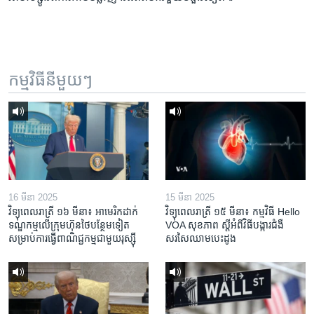
កម្មវិធី​នីមួយៗ
16 មីនា 2025
15 មីនា 2025
វិទ្យុពេលរាត្រី ១៦ មីនា៖ អាមេរិក​ដាក់​
វិទ្យុពេលរាត្រី ១៥ មីនា៖ កម្មវិធី ​Hello
ទណ្ឌកម្ម​លើ​ក្រុមហ៊ុន​ថៃ​បន្ថែម​ទៀត​
VOA សុខភាព ស្ដី​អំពី​វិធី​បង្ការ​ជំងឺ​
សម្រាប់​ការ​ធ្វើ​ពាណិជ្ជកម្ម​ជាមួយ​រុស្ស៊ី
សរសៃ​ឈាម​បេះដូង