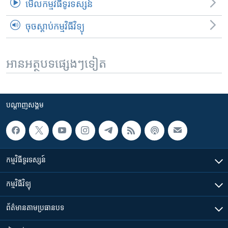
មើល​កម្មវិធី​ទូរទស្សន៍
ចុចស្តាប់កម្មវិធីវិទ្យុ
អានអត្ថបទផ្សេងៗទៀត
បណ្តាញ​សង្គម
កម្មវិធី​ទូរទស្សន៍
កម្មវិធី​វិទ្យុ
ព័ត៌មាន​តាមប្រធានបទ​