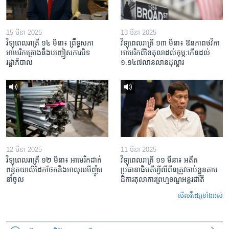
15 មីនា 2025
13 មីនា 2025
វិទ្យុពេលរាត្រី ១៤ មីនា៖ ព្រឹទ្ធសភា
វិទ្យុពេលរាត្រី ១៣ មីនា៖ ឱនភាព​ថវិកា​
អាមេរិកគ្រោងនឹងបញ្ចៀសការបិទ
អាមេរិក​ពី​ខែ​តុលា​ដល់​កុម្ភៈ​កើន​ដល់​
រដ្ឋាភិបាល
១.១៤៧​លានលាន​ដុល្លារ
12 មីនា 2025
11 មីនា 2025
វិទ្យុពេលរាត្រី ១២ មីនា៖ អាមេរិក​ដាក់​
វិទ្យុពេលរាត្រី ១១ មីនា៖ អតីត​
ពន្ធគយ​លើ​ដែកថែក​និង​អាលុយ​មីញ៉ូម​
ប្រធានាធិបតីហ្វីលីពីន​ត្រូវ​ចាប់ខ្លួនតាម
នាំចូល
ដីការ​តុលាការ​ព្រហ្មទណ្ឌ​អន្តរជាតិ
មើល​វីដេអូ​ទាំង​អស់