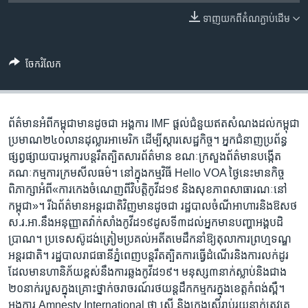
រចនា
សម្ព័ន្ធ​
ទាញ​យក​ពី​តំណភ្ជាប់​ដើម
Khmer English
រំលង​
និង​
បណ្តាញ​សង្គម
ចែករំលែក
ចូល​
ទៅ​
កាន់​
ទំព័រ​
ព័ត៌មាន​អំពី​កម្ពុជា​មាន​ដូចជា អង្គការ ​IMF ​ផ្តល់​ជំនួយ​ឥត​សំណង​ដល់​កម្ពុជា​
ភាសា
ស្វែង​
ប្រមាណ​២៤០​លាន​ដុល្លារ​អាមេរិក ដើម្បី​ស្តារ​សេដ្ឋ​កិច្ច។ អ្នក​ជំនាញ​ប្រព័ន្ធ​
រក
ផ្សព្វ​ផ្សាយ​បារម្ភ​ការ​បន្ត​រឹត​ត្បិត​សារព័ត៌មាន ខណៈ​ក្រសួង​ព័ត៌មាន​បង្កើត​
គណៈកម្មការ​ក្រម​សីលធម៌។​​​​​​​​​​​ នៅ​ក្នុង​កម្មវិធី Hello VOA ថ្ងៃ​នេះ​មាន​កិច្ច​
ពិភាក្សា​អំពី​«ការ​កេង​ចំណេញ​ពី​វិបត្តិ​កូវីដ១៩ និង​សុខភាព​សាធារណៈ​នៅ​
កម្ពុជា»។ រី​ឯ​ព័ត៌មាន​អន្តរជាតិ​វិញ​មាន​ដូចជា រដ្ឋបាល​ចំណី​អាហារ​និង​ឱសថ​
ស.រ.អា.​នឹង​អនុញ្ញាត​វ៉ាក់សាំង​កូវីដ១៩​ដូស​ទី៣​ដល់​អ្នក​មាន​បញ្ហា​អង្គបដិ
ប្រាណ។ ប្រទេស​ស៊ូដង់​ត្រៀម​ប្រគល់​អតីត​មេ​ដឹកនាំ​ឱ្យ​តុលាការ​ព្រហ្មទណ្ឌ​
អន្តរជាតិ។ រដ្ឋបាល​រាជធានី​ភ្នំពេញ​បន្ត​រឹត​ត្បិត​ការ​ធ្វើ​ដំណើរ​និង​ការ​លក់​ដូរ​
ដែល​មាន​ហានិ​ភ័យ​ខ្ពស់​នឹង​ការ​ឆ្លង​កូវីដ​១៩។ មនុស្ស​៣​នាក់​ស្លាប់​និង​ជាង​
២០​នាក់​របួស​ក្នុង​គ្រោះ​ថ្នាក់​ចរា​ចរណ៍​​រថយន្ត​ដឹក​កម្ម​ករ​ក្នុង​ខេត្ត​កំពង់​ស្ពឺ។
អង្គការ​ Amnesty International ​ថា​ ស្ត្រី​ និងក្មេង​ស្រី​​រាប់រយ​នាក់​ត្រូវ​គេ​