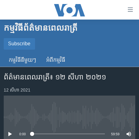
ភ្ជាប់​
ទៅ​
គេហទំព័រ​
កម្មវិធី​ព័ត៌មាន​ពេលរាត្រី
កម្ពុជា
ទាក់ទង
រំលង​
អន្តរជាតិ
Subscribe
និង​
SUBSCRIBE
អាមេរិក
ចូល​
កម្មវិធី​នីមួយៗ
អំពី​កម្មវិធី​
ទៅ​​
ចិន
YouTube Music
ទំព័រ​
ព័ត៌មាន​ពេល​រាត្រី៖ ១២ សីហា ២០២១
ហេឡូវីអូអេ
ព័ត៌មាន​​
តែ​
កម្ពុជាច្នៃប្រតិដ្ឋ
12 សីហា 2021
Spotify
ម្តង
ព្រឹត្តិការណ៍ព័ត៌មាន
រំលង​
ទទួល​​​សេវា​​​ Podcast
និង​
ទូរទស្សន៍ / វីដេអូ​
ចូល​
No media source currently available
វិទ្យុ / ផតខាសថ៍
ទៅ​
ទំព័រ​
កម្មវិធីទាំងអស់
0:00
59:59