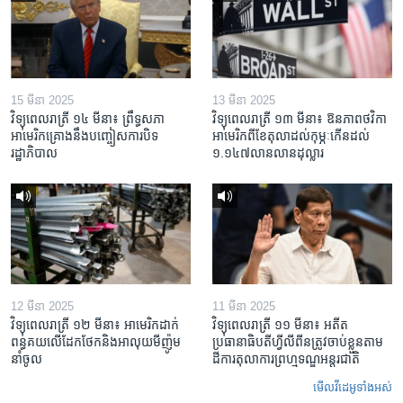
15 មីនា 2025
13 មីនា 2025
វិទ្យុពេលរាត្រី ១៤ មីនា៖ ព្រឹទ្ធសភា
វិទ្យុពេលរាត្រី ១៣ មីនា៖ ឱនភាព​ថវិកា​
អាមេរិកគ្រោងនឹងបញ្ចៀសការបិទ
អាមេរិក​ពី​ខែ​តុលា​ដល់​កុម្ភៈ​កើន​ដល់​
រដ្ឋាភិបាល
១.១៤៧​លានលាន​ដុល្លារ
12 មីនា 2025
11 មីនា 2025
វិទ្យុពេលរាត្រី ១២ មីនា៖ អាមេរិក​ដាក់​
វិទ្យុពេលរាត្រី ១១ មីនា៖ អតីត​
ពន្ធគយ​លើ​ដែកថែក​និង​អាលុយ​មីញ៉ូម​
ប្រធានាធិបតីហ្វីលីពីន​ត្រូវ​ចាប់ខ្លួនតាម
នាំចូល
ដីការ​តុលាការ​ព្រហ្មទណ្ឌ​អន្តរជាតិ
មើល​វីដេអូ​ទាំង​អស់