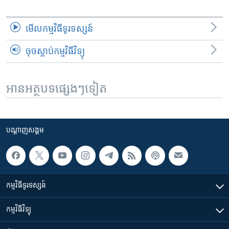
មើល​កម្មវិធី​ទូរទស្សន៍
ចុចស្តាប់កម្មវិធីវិទ្យុ
អានអត្ថបទផ្សេងៗទៀត
បណ្តាញ​សង្គម
កម្មវិធី​ទូរទស្សន៍
កម្មវិធី​វិទ្យុ