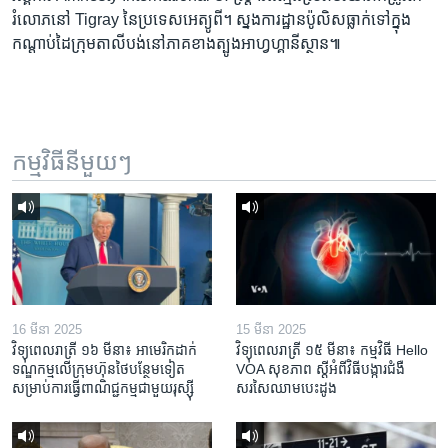
រំលោភ​នៅ​ Tigray ​នៃ​ប្រទេស​អេត្យូពី។ ស្នងការដ្ឋាន​ប៉ូលិស​ធ្លាក់​ទៅ​ក្នុង​
កណ្តាប់​ដៃ​ក្រុម​តាលីបង់​នៅ​ភាគ​ខាងត្បូង​អាហ្វហ្គានីស្ថាន៕
កម្មវិធី​នីមួយៗ
16 មីនា 2025
15 មីនា 2025
វិទ្យុពេលរាត្រី ១៦ មីនា៖ អាមេរិក​ដាក់​
វិទ្យុពេលរាត្រី ១៥ មីនា៖ កម្មវិធី ​Hello
ទណ្ឌកម្ម​លើ​ក្រុមហ៊ុន​ថៃ​បន្ថែម​ទៀត​
VOA សុខភាព ស្ដី​អំពី​វិធី​បង្ការ​ជំងឺ​
សម្រាប់​ការ​ធ្វើ​ពាណិជ្ជកម្ម​ជាមួយ​រុស្ស៊ី
សរសៃ​ឈាម​បេះដូង