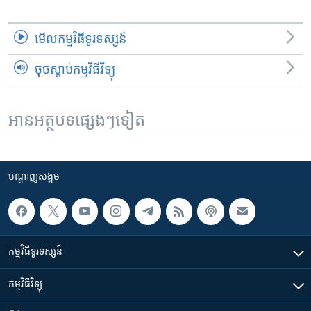
មើល​កម្មវិធី​ទូរទស្សន៍
ចុចស្តាប់កម្មវិធីវិទ្យុ
អានអត្ថបទផ្សេងៗទៀត
បណ្តាញ​សង្គម
កម្មវិធី​ទូរទស្សន៍
កម្មវិធី​វិទ្យុ