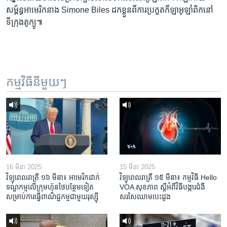
សម្ព័ន្ធ​អាមេរិក​នាង ​Simone Biles ដកខ្លួន​​ពី​ការ​ប្រកួត​កីឡា​អូឡាំពិក​នៅ​
ទីក្រុង​តូក្យូ៕
កម្មវិធី​នីមួយៗ
16 មីនា 2025
15 មីនា 2025
វិទ្យុពេលរាត្រី ១៦ មីនា៖ អាមេរិក​ដាក់​
វិទ្យុពេលរាត្រី ១៥ មីនា៖ កម្មវិធី ​Hello
ទណ្ឌកម្ម​លើ​ក្រុមហ៊ុន​ថៃ​បន្ថែម​ទៀត​
VOA សុខភាព ស្ដី​អំពី​វិធី​បង្ការ​ជំងឺ​
សម្រាប់​ការ​ធ្វើ​ពាណិជ្ជកម្ម​ជាមួយ​រុស្ស៊ី
សរសៃ​ឈាម​បេះដូង