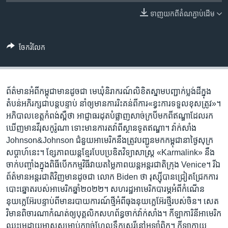
រចនា
សម្ព័ន្ធ​
ទាញ​យក​ពី​តំណភ្ជាប់​ដើម
Khmer English
រំលង​
និង​
បណ្តាញ​សង្គម
ចែករំលែក
ចូល​
ទៅ​
កាន់​
ទំព័រ​
ព័ត៌មាន​អំពី​កម្ពុជា​មាន​ដូចជា មេឃុំ​និរាករណ៍​លិខិត​ស្នាម​បញ្ជាក់​ប្លង់ដី​ក្នុង​
ភាសា
ស្វែង​
តំបន់​អភិរក្ស​ជា​បន្តបន្ទាប់ នាំ​ឲ្យ​មាន​ការ​រិះគន់​ពី​ការ«ខ្វះ​ការ​ទទួលខុសត្រូវ»។
រក
អភិបាល​ខេត្ត​កំពង់ស្ពឺ​ថា អាជ្ញាធរ​ដុត​បំផ្លាញ​សាច់​ក្របី​មក​ពី​ឥណ្ឌា​ដែល​រក​
ឃើញ​មាន​វីរុស​កូរ៉ូណា ទោះ​មាន​ការ​តវ៉ា​ពី​ស្ថានទូត​ឥណ្ឌា។ វ៉ាក់សាំង
Johnson&Johnson ជំនួយ​អាមេរិក​នឹង​ត្រូវ​បញ្ជូន​មក​កម្ពុជា​នា​ថ្ងៃ​សុក្រ​
សប្តាហ៍​នេះ។ ខ្សែ​ភាពយន្ត​ខ្មែរ​​បែប​ប្រឌិត​វិទ្យាសាស្ត្រ «Karmalink» នឹង​
ចាក់​បញ្ចាំង​​ក្នុង​ពិធី​បើក​កម្មវិធី​វាយតម្លៃ​ភាពយន្ត​អន្តរជាតិ​​ក្រុង Venice។ រី​ឯ​
ព័ត៌មាន​អន្តរជាតិ​វិញ​មាន​ដូចជា លោក​ Biden​ ថា​ ​រុស្ស៊ី​បាន​ជ្រៀត​ជ្រែក​ការ​
បោះ​ឆ្នោត​របស់​អាមេរិក​ឆ្នាំ​២០២២។ សហរដ្ឋ​អាមេរិក​បារម្ភ​អំពី​កំណើន​
នុយក្លេអ៊ែរ​បន្ទាប់ពី​មាន​របាយ​ការណ៍​ថ្មី​អំពី​ធុង​នុយក្លេអ៊ែរ​ថ្មី​របស់​ចិន។ សេត
វិមាន​ពិចារណា​កំណត់​ឲ្យ​បុគ្គលិក​សហព័ន្ធ​ចាក់​វ៉ាក់សាំង។ កីឡាការិនី​អាមេរិក​
ឈ្នះ​មេដាយមាស​សម្រាប់​ក្បាច់​ហែល​ទឹក​សេរី​នៅ​អូឡាំពិក។ កីឡាកាយ​