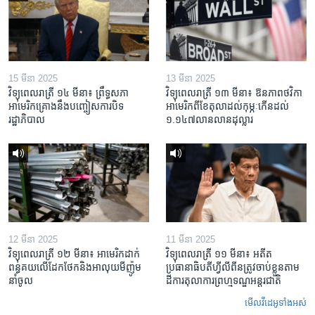
15 មីនា 2025
13 មីនា 2025
វិទ្យុពេលរាត្រី ១៤ មីនា៖ ព្រឹទ្ធសភា
វិទ្យុពេលរាត្រី ១៣ មីនា៖ ឱនភាព​ថវិកា​
អាមេរិកគ្រោងនឹងបញ្ចៀសការបិទ
អាមេរិក​ពី​ខែ​តុលា​ដល់​កុម្ភៈ​កើន​ដល់​
រដ្ឋាភិបាល
១.១៤៧​លានលាន​ដុល្លារ
12 មីនា 2025
11 មីនា 2025
វិទ្យុពេលរាត្រី ១២ មីនា៖ អាមេរិក​ដាក់​
វិទ្យុពេលរាត្រី ១១ មីនា៖ អតីត​
ពន្ធគយ​លើ​ដែកថែក​និង​អាលុយ​មីញ៉ូម​
ប្រធានាធិបតីហ្វីលីពីន​ត្រូវ​ចាប់ខ្លួនតាម
នាំចូល
ដីការ​តុលាការ​ព្រហ្មទណ្ឌ​អន្តរជាតិ
មើល​វីដេអូ​ទាំង​អស់