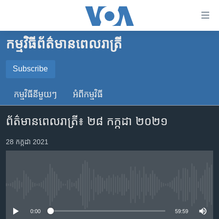
ភ្ជាប់​
ទៅ​
គេហទំព័រ​
កម្មវិធី​ព័ត៌មាន​ពេលរាត្រី
កម្ពុជា
ទាក់ទង
រំលង​
អន្តរជាតិ
Subscribe
និង​
SUBSCRIBE
អាមេរិក
ចូល​
កម្មវិធី​នីមួយៗ
អំពី​កម្មវិធី​
ទៅ​​
ចិន
YouTube Music
ទំព័រ​
ព័ត៌មានពេលរាត្រី៖ ២៨ កក្កដា ២០២១
ហេឡូវីអូអេ
ព័ត៌មាន​​
តែ​
កម្ពុជាច្នៃប្រតិដ្ឋ
28 កក្កដា 2021
Spotify
ម្តង
ព្រឹត្តិការណ៍ព័ត៌មាន
រំលង​
ទទួល​​​សេវា​​​ Podcast
និង​
ទូរទស្សន៍ / វីដេអូ​
ចូល​
No media source currently available
វិទ្យុ / ផតខាសថ៍
ទៅ​
ទំព័រ​
កម្មវិធីទាំងអស់
0:00
59:59