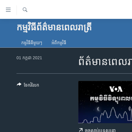
ភ្ជាប់​
ទៅ​
គេហទំព័រ​
ស្វែង​
កម្មវិធី​ព័ត៌មាន​ពេលរាត្រី
កម្ពុជា
រក
ទាក់ទង
អន្តរជាតិ
រំលង​
កម្មវិធី​នីមួយៗ
អំពី​កម្មវិធី​
និង​
អាមេរិក
ចូល​
01 កក្កដា 2021
ព័ត៌មាន​ពេល​
ចិន
ទៅ​​
ទំព័រ​
ហេឡូវីអូអេ
ព័ត៌មាន​​
កម្ពុជាច្នៃប្រតិដ្ឋ
តែ​
ចែករំលែក
ម្តង
ព្រឹត្តិការណ៍ព័ត៌មាន
រំលង​
ទូរទស្សន៍ / វីដេអូ​
និង​
ចូល​
វិទ្យុ / ផតខាសថ៍
ទៅ​
កម្មវិធីទាំងអស់
ទំព័រ​
ចុច​​ស្តាប់​ឬ​ទស្សនា