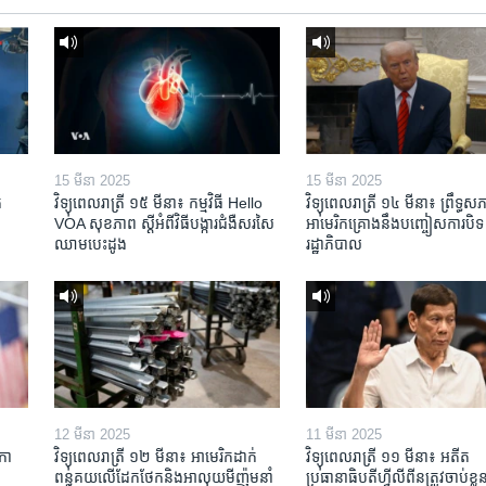
15 មីនា 2025
15 មីនា 2025
​
វិទ្យុពេលរាត្រី ១៥ មីនា៖ កម្មវិធី ​Hello
វិទ្យុពេលរាត្រី ១៤ មីនា៖ ព្រឹទ្ធសភ
VOA សុខភាព ស្ដី​អំពី​វិធី​បង្ការ​ជំងឺ​សរសៃ​
អាមេរិកគ្រោងនឹងបញ្ចៀសការបិទ
ឈាម​បេះដូង
រដ្ឋាភិបាល
12 មីនា 2025
11 មីនា 2025
កា​
វិទ្យុពេលរាត្រី ១២ មីនា៖ អាមេរិក​ដាក់​
វិទ្យុពេលរាត្រី ១១ មីនា៖ អតីត​
ពន្ធគយ​លើ​ដែកថែក​និង​អាលុយ​មីញ៉ូម​នាំ
ប្រធានាធិបតីហ្វីលីពីន​ត្រូវ​ចាប់ខ្