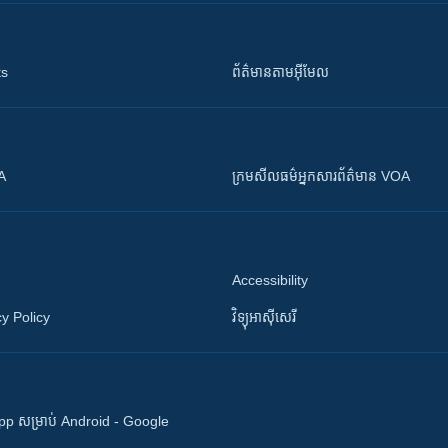
ts
ព័ត៌មាន​តាម​អ៊ីមែល
OA
ក្រម​​​សីលធម៌​​​អ្នក​​​សារព័ត៌មាន VOA
Accessibility
y Policy
វិទ្យុ​អាស៊ី​សេរី
 App សម្រាប់ Android - Google