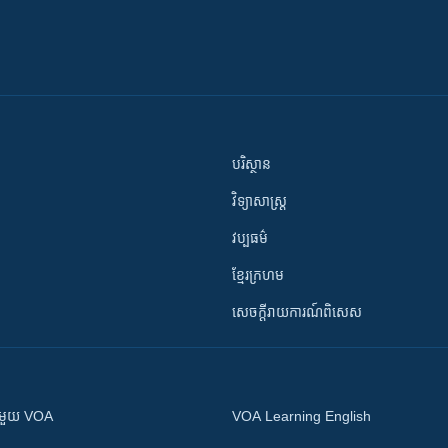
បរិស្ថាន
វិទ្យាសាស្រ្ត
វប្បធម៌
ខ្មែរក្រហម
សេចក្តីរាយការណ៍ពិសេស
ស​​ជាមួយ VOA
VOA Learning English