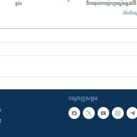
ចូល
ដីការ​តុលាការ​ព្រហ្មទណ្ឌ​អន្តរជាតិ
មើល​វីដេអ
បណ្តាញ​សង្គម
ក
ី