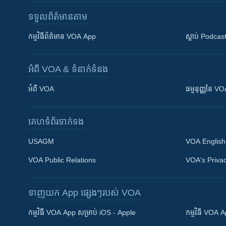
ទទួល​ព័ត៌មាន​តាម
កម្មវិធី​ព័ត៌មាន VOA App
ស្តាប់ Podcas
អំពី​ VOA & ទំនាក់ទំនង
អំពី​ VOA
ធម្មនុញ្ញ​នៃ V
គេហទំព័រ​​ទាក់ទង
USAGM
VOA English
VOA Public Relations
VOA's Privac
ទាញយក​ App ផ្សេងៗ​របស់​ VOA
Khmer English
កម្មវិធី​ VOA App សម្រាប់ iOS - Apple
កម្មវិធី​ VOA
បណ្តាញ​សង្គម