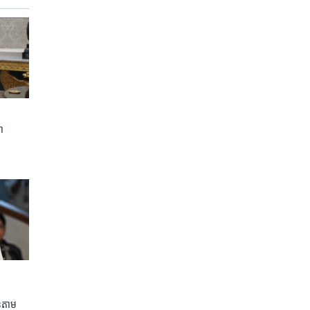
ា
លួនតាម