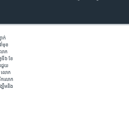
EMBED
ជាក់​
ា​មុខ​
តិលោក
​ទី៦ ​ខែ​
​ជួយ​
ទេ។ លោក
រិក​លោក​
ឃឹម​និង​