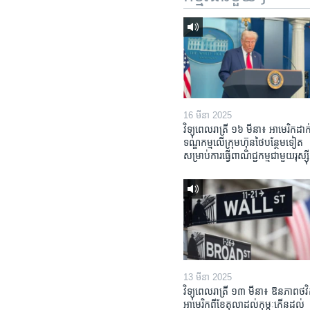
16 មីនា 2025
វិទ្យុពេលរាត្រី ១៦ មីនា៖ អាមេរិក​ដាក់
ទណ្ឌកម្ម​លើ​ក្រុមហ៊ុន​ថៃ​បន្ថែម​ទៀត​
សម្រាប់​ការ​ធ្វើ​ពាណិជ្ជកម្ម​ជាមួយ​រុស្ស៊ី
13 មីនា 2025
វិទ្យុពេលរាត្រី ១៣ មីនា៖ ឱនភាព​ថវិ
អាមេរិក​ពី​ខែ​តុលា​ដល់​កុម្ភៈ​កើន​ដល់​