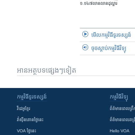
១.១៤៧​លានលាន​ដុល្លារ
មើល​កម្មវិធី​ទូរទស្សន៍
ចុចស្តាប់កម្មវិធីវិទ្យុ
អានអត្ថបទផ្សេងៗទៀត
កម្មវិធី​ទូរទស្សន៍
កម្មវិធី​វិទ្យុ
វីដេអូ​ខ្មែរ
ព័ត៌មាន​ពេល​ព្រឹ
វ៉ាស៊ីនតោន​ថ្ងៃ​នេះ
ព័ត៌មាន​​ពេល​រាត្រ
VOA ថ្ងៃនេះ
Hello VOA