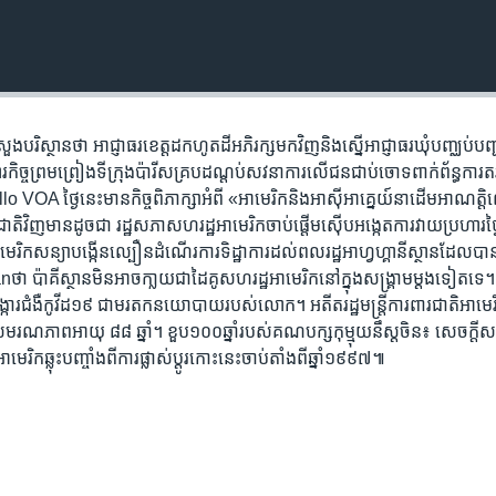
ង​បរិស្ថាន​ថា អាជ្ញាធរ​ខេត្ត​ដក​ហូត​ដី​អភិរក្ស​មក​វិញ​និង​​ស្នើ​អាជ្ញាធរ​​ឃុំ​បញ្ឈប់​​បញ្
​កិច្ច​ព្រមព្រៀង​ទីក្រុង​ប៉ារីស​គ្របដណ្តប់​សវនាការ​លើ​ជន​ជាប់ចោទ​ពាក់ព័ន្ធ​ការ​តវ៉
 Hello VOA ថ្ងៃ​នេះ​មាន​កិច្ច​ពិភាក្សា​អំពី «អាមេរិកនិងអាស៊ីអាគ្នេយ៍នាដើមអាណត្
ិ​វិញ​មាន​ដូចជា រដ្ឋ​សភា​សហរដ្ឋ​អាមេរិក​ចាប់​ផ្តើម​ស៊ើប​អង្កេត​ការ​វាយ​ប្រហារ​ថ្ងៃ
រិក​សន្យា​បង្កើន​ល្បឿន​ដំណើរការ​ទិដ្ឋាការ​ដល់​ពលរដ្ឋ​អាហ្វហ្គានីស្ថាន​ដែល​បាន
៉ាគីស្ថាន​មិន​អាច​កា្លយ​ជា​ដៃគូ​សហរដ្ឋ​អាមេរិក​នៅ​ក្នុង​សង្គ្រាម​ម្តង​ទៀត​
​បង្ការ​ជំងឺកូវីដ១៩ ជា​​មរតកនយោបាយ​​របស់លោក។ អតីត​រដ្ឋមន្រ្តី​ការពារជាតិ​អាមេ
ាព​អាយុ​ ៨៨​ ឆ្នាំ។ ខួប​១០០​ឆ្នាំ​របស់​គណបក្ស​កុម្មុយនឹស្ត​ចិន៖ សេចក្តី​សង្
រិក​ឆ្លុះបញ្ចាំង​ពី​ការ​ផ្លាស់​ប្តូរ​កោះ​នេះ​ចាប់តាំង​ពី​ឆ្នាំ​១៩៩៧៕