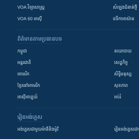
VOA ​វិទ្យាសាស្ត្រ
សំឡេង​ជំនាន់​ថ្មី
VOA 60 អាស៊ី
វេទិកា​អាស៊ាន
ព័ត៌មាន​តាមប្រធានបទ​
កម្ពុជា
នយោបាយ
អន្តរជាតិ
សេដ្ឋកិច្ច
អាមេរិក
សិទ្ធិមនុស្ស
ខ្មែរ​នៅអាមេរិក
សុខភាព
អាស៊ីអាគ្នេយ៍
អប់រំ
រៀន​​អង់គ្លេស
អង់គ្លេស​ជាមួយ​ម៉ានី​និង​ម៉ូរី
រៀន​​​​​​អង់គ្លេ