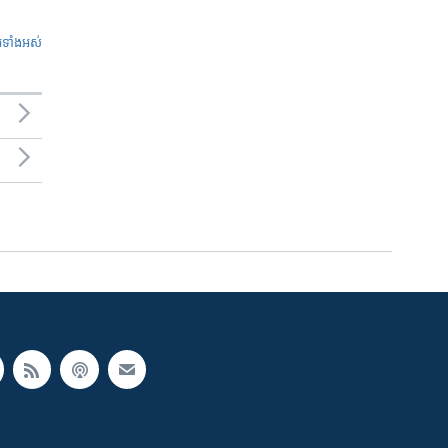
ូ​ទាំង​អស់