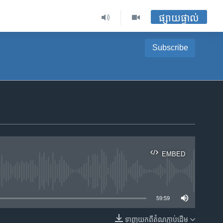
ផ្សាយផ្ទាល់
Subscribe
EMBED
ble
59:59
ទាញ​យក​ពី​តំណភ្ជាប់​ដើម