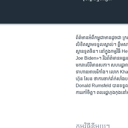
រចនា
សម្ព័ន្ធ​
រំលង​
និង​
ចូល​
ទៅ​
ព័ត៌មាន​អំពី​កម្ពុជា​មាន​ដូចជា ក្រសួ
កាន់​
លិខិត​ស្នាម​ទទួល​ស្គាល់។ ខ្លឹមសារ
ទំព័រ​
ស្ថានទូត​ចិន។ នៅ​ក្នុង​កម្មវិធី
ស្វែង​
Joe Biden»។ រី​ឯ​ព័ត៌មាន​អន្តរជាត
រក
មករា​លើ​វិមាន​សភា។ សហរដ្ឋ​អាមេ
ទាហាន​អាមេរិកាំង។ លោក Khanថា ប
ហ៊ុន សែន ថា​ការ​ចាក់​​វ៉ាក់សាំង
Donald Rumsfeld ​បាន​ទទួល​មរណភ
ការរកាំចិត្ត។ ពលរដ្ឋ​ហុងកុង​នៅ​អាមេ
កម្មវិធី​នីមួយៗ