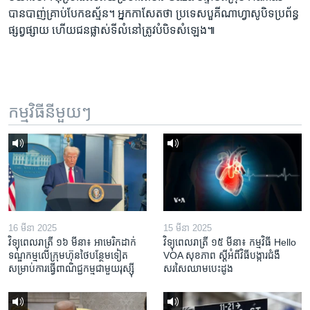
បាន​បាញ់​គ្រាប់​បែក​ឧស្ម័ន។​ អ្នកកាសែត​ថា ​ប្រទេស​បួគីណាហ្វាសូបិទ​ប្រព័ន្ធ
ផ្សព្វផ្សាយ​ ហើយជន​ផ្លាស់​ទីលំនៅ​ត្រូវ​បំបិទ​សំឡេង៕
កម្មវិធី​នីមួយៗ
16 មីនា 2025
15 មីនា 2025
វិទ្យុពេលរាត្រី ១៦ មីនា៖ អាមេរិក​ដាក់​
វិទ្យុពេលរាត្រី ១៥ មីនា៖ កម្មវិធី ​Hello
ទណ្ឌកម្ម​លើ​ក្រុមហ៊ុន​ថៃ​បន្ថែម​ទៀត​
VOA សុខភាព ស្ដី​អំពី​វិធី​បង្ការ​ជំងឺ​
សម្រាប់​ការ​ធ្វើ​ពាណិជ្ជកម្ម​ជាមួយ​រុស្ស៊ី
សរសៃ​ឈាម​បេះដូង