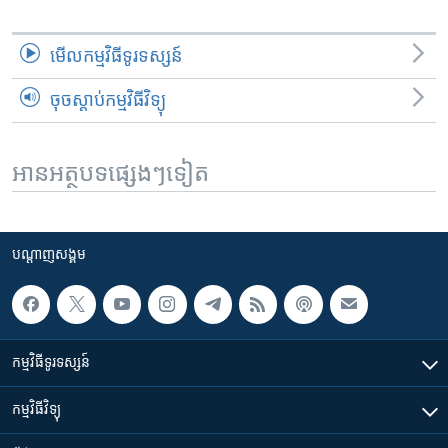
មើល​កម្មវិធី​ទូរទស្សន៍
ចុចស្តាប់កម្មវិធីវិទ្យុ
អានអត្ថបទផ្សេងៗទៀត
បណ្តាញ​សង្គម
កម្មវិធី​ទូរទស្សន៍
កម្មវិធី​វិទ្យុ