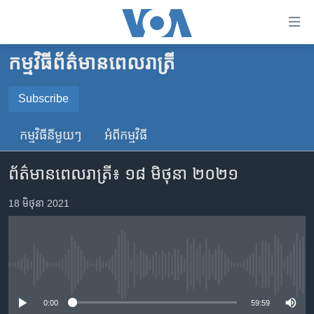
ភ្ជាប់​
ទៅ​
គេហទំព័រ​
កម្មវិធី​ព័ត៌មាន​ពេលរាត្រី
កម្ពុជា
ទាក់ទង
រំលង​
អន្តរជាតិ
Subscribe
និង​
SUBSCRIBE
អាមេរិក
ចូល​
កម្មវិធី​នីមួយៗ
អំពី​កម្មវិធី​
ទៅ​​
ចិន
YouTube Music
ទំព័រ​
ព័ត៌មាន​ពេល​រាត្រី៖ ១៨ មិថុនា ២០២១
ហេឡូវីអូអេ
ព័ត៌មាន​​
តែ​
កម្ពុជាច្នៃប្រតិដ្ឋ
18 មិថុនា 2021
Spotify
ម្តង
ព្រឹត្តិការណ៍ព័ត៌មាន
រំលង​
ទទួល​​​សេវា​​​ Podcast
និង​
ទូរទស្សន៍ / វីដេអូ​
ចូល​
No media source currently available
វិទ្យុ / ផតខាសថ៍
ទៅ​
ទំព័រ​
កម្មវិធីទាំងអស់
0:00
59:59