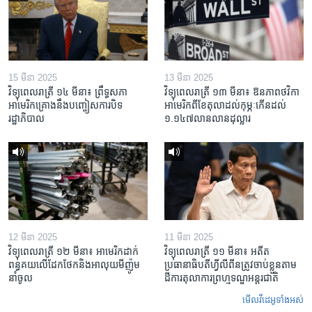
15 មីនា 2025
13 មីនា 2025
វិទ្យុពេលរាត្រី ១៤ មីនា៖ ព្រឹទ្ធសភា
វិទ្យុពេលរាត្រី ១៣ មីនា៖ ឱនភាព​ថវិកា​
អាមេរិកគ្រោងនឹងបញ្ចៀសការបិទ
អាមេរិក​ពី​ខែ​តុលា​ដល់​កុម្ភៈ​កើន​ដល់​
រដ្ឋាភិបាល
១.១៤៧​លានលាន​ដុល្លារ
12 មីនា 2025
11 មីនា 2025
វិទ្យុពេលរាត្រី ១២ មីនា៖ អាមេរិក​ដាក់​
វិទ្យុពេលរាត្រី ១១ មីនា៖ អតីត​
ពន្ធគយ​លើ​ដែកថែក​និង​អាលុយ​មីញ៉ូម​
ប្រធានាធិបតីហ្វីលីពីន​ត្រូវ​ចាប់ខ្លួនតាម
នាំចូល
ដីការ​តុលាការ​ព្រហ្មទណ្ឌ​អន្តរជាតិ
មើល​វីដេអូ​ទាំង​អស់