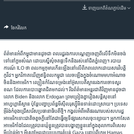
រចនា
សម្ព័ន្ធ​
ទាញ​យក​ពី​តំណភ្ជាប់​ដើម
Khmer English
រំលង​
និង​
បណ្តាញ​សង្គម
ចែករំលែក
ចូល​
ទៅ​
កាន់​
ទំព័រ​
ព័ត៌មាន​អំពី​កម្ពុជា​មាន​ដូចជា ពលរដ្ឋ​រង​ការ​បណ្តេញ​ចេញ​ពី​លើ​ទឹក​មិន​ចង់​
ភាសា
ស្វែង​
ទៅ​នៅ​ក្អម​សំណ ដោយ​ស្នើ​សុំ​ចត​ផ្ទះ​​ទឹក​និង​រស់នៅ​ជិត​ភ្នំពេញ។ របាយ
រក
ការណ៍ ILO ថា ពលកម្ម​កុមារ​កើនឡើង​នៅ​លើ​ពិភពលោក​ដោយសារ​វិបត្តិ​
កូវីដ។ អ្នកវិភាគ​ឃើញ​ឥទ្ធិពល​កម្ពុជា​ លេចឡើង​ក្នុង​ចំណោម​មហាអំណាច​
ចិន​និង​អាមេរិក។ ល្បឿន​កំណែទម្រង់​នៅ​អ៊ូស​បេគីស្ថាន​រង​ការ​ចោទសួរ​
ខណៈ​ដែល​ការ​បោះឆ្នោត​ជិត​មក​ដល់។ រី​ឯ​ព័ត៌មាន​អន្តរជាតិ​វិញ​មាន​ដូចជា
លោក ​Biden ​និង​លោក ​Erdogan ​​ព្រម​ព្រៀង​គ្នា​រឿង​សន្តិសុខ​នៅ​
អាហ្វហ្គានីស្ថាន​ ប៉ុន្តែ​បញ្ហា​ប្រព័ន្ធ​មីស៊ីល​រុស្ស៊ី​មិន​ទាន់​ដោះស្រាយ។ ប្រទេស​
អ៊ីរ៉ង់​កំពុង​ជ្រើសរើស​ប្រធានាធិបតី​ថ្មី។ កង្វល់​អំពី​អតិផរណា​របស់​សហ​រដ្ឋ​
អាមេរិក​ទោះ​ជា​តិច​តួច​ក្តី​នៅ​តែ​ជា​ធ្វើ​ឲ្យ​​ទីផ្សារ​សកល​ចុះ​ខ្សោយ។ អ្នក​កាសែត​
អាមេរិកាំង​ដែល​ត្រូវ​បាន​ឃុំខ្លួន​ត្រូវ​បាន​បង្ហាញ​ខ្លួន​នៅ​ក្នុង​តុលាការ​ពិសេស​
មីយ៉ាន់ម៉ា។ អ៊ីស្រាអែល​វាយ​ប្រហារ​តំបន់​ Gaza ​បន្ទាប់ពី​ក្រុម​ Hamas ​