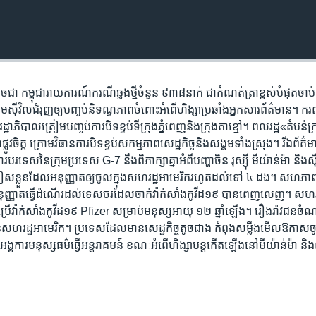
ដូចជា កម្ពុជា​រាយការណ៍​ករណី​ឆ្លង​ថ្មី​ចំនួន ៩៣៨នាក់ ជា​កំណត់​ត្រា​ខ្ពស់​បំផុត​ចាប់ត
​សង្គម​ស៊ីវិល​ជំរុញ​ឲ្យ​បញ្ចប់​និទណ្ឌភាព​ចំពោះ​អំពើហិង្សា​ប្រឆាំង​អ្នក​សារព័ត៌មាន។ ករណ
ឋាភិបាល​ត្រៀម​បញ្ចប់​ការ​បិទខ្ទប់​ទីក្រុង​ភ្នំពេញ​និង​ក្រុង​តាខ្មៅ។ ពលរដ្ឋ​«តំបន់​
្លូវចិត្ត ក្រោម​វិធានការ​បិទខ្ទប់​សកម្មភាព​សេដ្ឋកិច្ច​និង​សង្គម​ទាំង​ស្រុង។ រីឯ​ព័ត៌ម
​ការបរទេស​នៃ​ក្រុម​ប្រទេស G-7 នឹង​ពិភាក្សាគ្នា​អំពី​បញ្ហា​ចិន រុស្ស៊ី មីយ៉ាន់ម៉ា និងស
្លួន​ដែល​អនុញ្ញាត​ឲ្យ​ចូល​ក្នុង​សហរដ្ឋ​អាមេរិក​រហូត​ដល់​ទៅ ៤ ដង។ សហភាព​អឺរ
​អនុញ្ញាត​ធ្វើ​ដំណើរ​ដល់​ទេសចរ​ដែល​ចាក់​វ៉ាក់សាំង​កូវីដ១៩ បាន​ពេញលេញ។ សហរដ
្យ​ប្រើ​វ៉ាក់សាំង​កូវីដ១៩ Pfizer សម្រាប់​មនុស្ស​អាយុ ១២ ឆ្នាំ​ឡើង។ រឿងរ៉ាវ​ជន​ចំណ
ែន​សហរដ្ឋអាមេរិក។ ប្រទេស​ដែល​មាន​សេដ្ឋកិច្ច​តូចជាង កំពុង​សម្លឹង​មើល​ឱកាស​ចូលរ
ង្គការ​មនុស្សធម៌​ធ្វើ​អន្តរាគមន៍ ខណៈ​អំពើ​ហិង្សា​បន្ត​កើតឡើង​នៅ​មីយ៉ាន់ម៉ា និង​