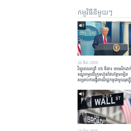
កម្មវិធី​នីមួយៗ
16 មីនា 2025
វិទ្យុពេលរាត្រី ១៦ មីនា៖ អាមេរិក​ដាក់
ទណ្ឌកម្ម​លើ​ក្រុមហ៊ុន​ថៃ​បន្ថែម​ទៀត​
សម្រាប់​ការ​ធ្វើ​ពាណិជ្ជកម្ម​ជាមួយ​រុស្ស៊ី