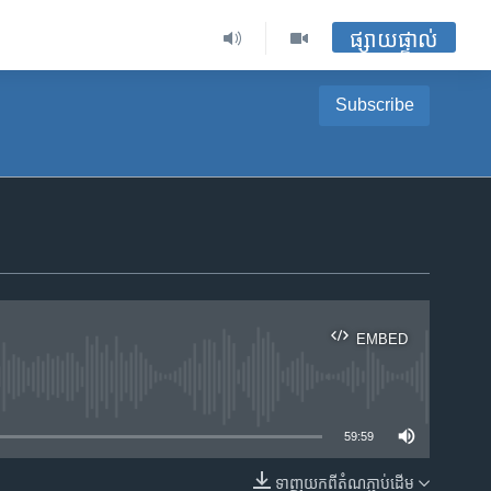
ផ្សាយផ្ទាល់
Subscribe
EMBED
ble
59:59
ទាញ​យក​ពី​តំណភ្ជាប់​ដើម