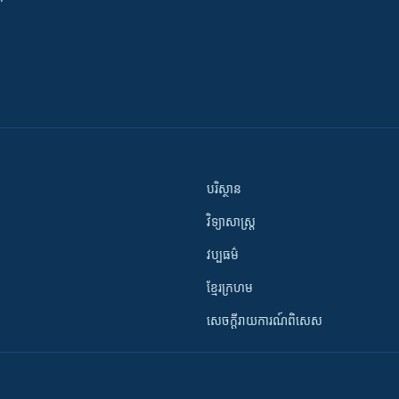
បរិស្ថាន
វិទ្យាសាស្រ្ត
វប្បធម៌
ខ្មែរក្រហម
សេចក្តីរាយការណ៍ពិសេស