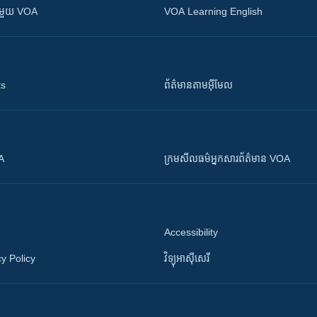
ស​​ជាមួយ VOA
VOA Learning English
ts
ព័ត៌មាន​តាម​អ៊ីមែល
OA
ក្រម​​​សីលធម៌​​​អ្នក​​​សារព័ត៌មាន VOA
Accessibility
y Policy
វិទ្យុ​អាស៊ី​សេរី