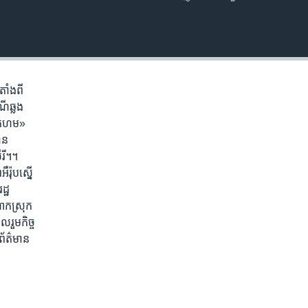
EMBED
ាំង​ពី​
ី​ឆ្លង​
ក្រហម»​
ាន​
៊ីរី។។
៉ុប​ស្នើ​
្ឋ​
ាក​ស្រុក​
ួម​កិច្ច​
ព័ត៌មាន​