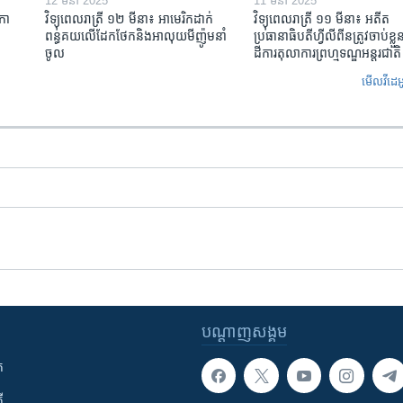
12 មីនា 2025
11 មីនា 2025
កា​
វិទ្យុពេលរាត្រី ១២ មីនា៖ អាមេរិក​ដាក់​
វិទ្យុពេលរាត្រី ១១ មីនា៖ អតីត​
ពន្ធគយ​លើ​ដែកថែក​និង​អាលុយ​មីញ៉ូម​នាំ
ប្រធានាធិបតីហ្វីលីពីន​ត្រូវ​ចាប់ខ្
ចូល
ដីការ​តុលាការ​ព្រហ្មទណ្ឌ​អន្តរជាតិ
មើល​វីដេអ
បណ្តាញ​សង្គម
ក
ី