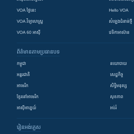
VOA ថ្ងៃនេះ
Hello VOA
VOA ​វិទ្យាសាស្ត្រ
សំឡេង​ជំនាន់​ថ្មី
VOA 60 អាស៊ី
វេទិកា​អាស៊ាន
ព័ត៌មាន​តាមប្រធានបទ​
កម្ពុជា
នយោបាយ
អន្តរជាតិ
សេដ្ឋកិច្ច
អាមេរិក
សិទ្ធិមនុស្ស
ខ្មែរ​នៅអាមេរិក
សុខភាព
អាស៊ីអាគ្នេយ៍
អប់រំ
រៀន​​អង់គ្លេស