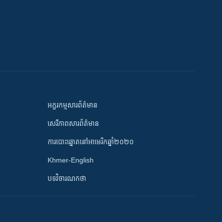
អក្ខរកម្មសារព័ត៌មាន
សេរីភាពសារព័ត៌មាន
ការបោះឆ្នោតនៅអាមេរិកឆ្នាំ២០២០
Khmer-English
បទវិចារណកថា