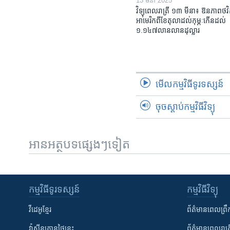
13 មីនា 2025
វិទ្យុពេលរាត្រី ១៣ មីនា៖ ឱនភាព​ថវិ
អាមេរិក​ពី​ខែ​តុលា​ដល់​កុម្ភៈ​កើន​ដល់​
១.១៤៧​លានលាន​ដុល្លារ
មើល​កម្មវិធី​ទូរទស្សន៍
ចុចស្តាប់កម្មវិធីវិទ្យុ
អានអត្ថបទផ្សេងៗទៀត
កម្មវិធី​ទូរទស្សន៍
កម្មវិធី​វិទ្យុ
វីដេអូ​ខ្មែរ
ព័ត៌មាន​ពេល​ព្រឹ
វ៉ាស៊ីនតោន​ថ្ងៃ​នេះ
ព័ត៌មាន​​ពេល​រាត្រ