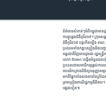
រចនា
សម្ព័ន្ធ​
រំលង​
និង​
ចូល​
ទៅ​
ព័ត៌មាន​សំខាន់ៗ​អំពី​កម្ពុជា​មាន​
កាន់​
ការ​ផ្ទុះ​ឆ្លង​ជំងឺ​កូវីដ១៩។ ក្រុម
ទំព័រ​
ជំងឺ​កូវីដ១៩ បន្ត​កើន​ឡើង ខណៈ​រដ្
ស្វែង​
ប្រឈម​ទាំង​កង្វះ​ស្បៀង​និង​បញ្ហា​ផ
រក
អន្តរជាតិ​វិញ​មាន​ដូចជា រដ្ឋមន្ត្រី
លោក Biden បង្កើន​ចំនួន​ជន​ភៀសខ
ប្រទេស​ជា​សមាជិក​ឲ្យ​ផ្ដល់​ការ
អាមេរិក​គ្រោង​ពិនិត្យ​អនុញ្ញាត​ឲ
មក​ពី​ផ្នែក​ទាំង​សងខាង​នៃ​ព្រំដ
ព្រមព្រៀង​ពាណិជ្ជកម្ម​ឌីជីថល។ អ
ផ្សេង​ទៀត៕