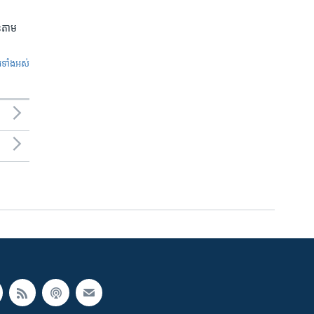
លួនតាម
ូ​ទាំង​អស់