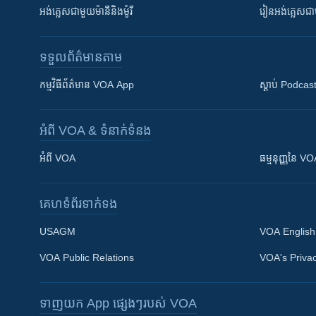
អង់គ្លេស​ជាមួយ​ម៉ានី​និង​ម៉ូរី
រៀន​​​​​​អង់គ្លេ
ទទួល​ព័ត៌មាន​តាម
កម្មវិធី​ព័ត៌មាន VOA App
ស្តាប់ Podcas
អំពី​ VOA & ទំនាក់ទំនង
អំពី​ VOA
ធម្មនុញ្ញ​នៃ V
គេហទំព័រ​​ទាក់ទង
USAGM
VOA English
VOA Public Relations
VOA's Privac
ទាញយក​ App ផ្សេងៗ​របស់​ VOA
Khmer English