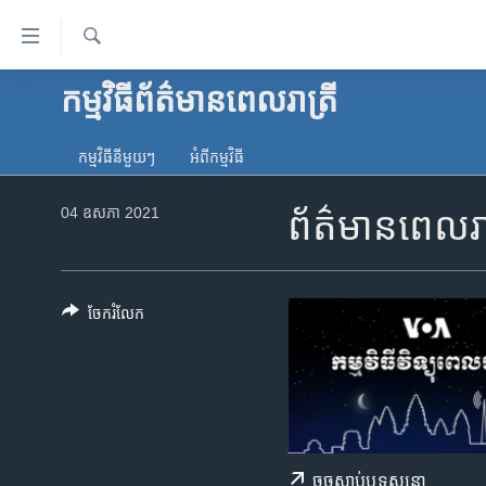
ភ្ជាប់​
ទៅ​
គេហទំព័រ​
ស្វែង​
កម្មវិធី​ព័ត៌មាន​ពេលរាត្រី
កម្ពុជា
រក
ទាក់ទង
អន្តរជាតិ
រំលង​
កម្មវិធី​នីមួយៗ
អំពី​កម្មវិធី​
និង​
អាមេរិក
ចូល​
04 ឧសភា 2021
ព័ត៌មានពេល
ចិន
ទៅ​​
ទំព័រ​
ហេឡូវីអូអេ
ព័ត៌មាន​​
កម្ពុជាច្នៃប្រតិដ្ឋ
តែ​
ចែករំលែក
ម្តង
ព្រឹត្តិការណ៍ព័ត៌មាន
រំលង​
ទូរទស្សន៍ / វីដេអូ​
និង​
ចូល​
វិទ្យុ / ផតខាសថ៍
ទៅ​
កម្មវិធីទាំងអស់
ទំព័រ​
ចុច​​ស្តាប់​ឬ​ទស្សនា