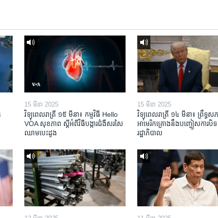
15 មីនា 2025
15 មីនា 2025
​
វិទ្យុពេលរាត្រី ១៥ មីនា៖ កម្មវិធី ​Hello
វិទ្យុពេលរាត្រី ១៤ មីនា៖ ព្រឹទ្ធសភ
VOA សុខភាព ស្ដី​អំពី​វិធី​បង្ការ​ជំងឺ​សរសៃ​
អាមេរិកគ្រោងនឹងបញ្ចៀសការបិទ
ឈាម​បេះដូង
រដ្ឋាភិបាល