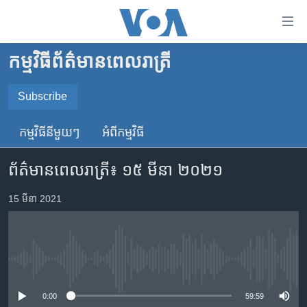
ភ្ជាប់​
ទៅ​
គេហទំព័រ​
កម្មវិធី​ព័ត៌មាន​ពេលរាត្រី
កម្ពុជា
ទាក់ទង
រំលង​
អន្តរជាតិ
Subscribe
និង​
SUBSCRIBE
អាមេរិក
ចូល​
កម្មវិធី​នីមួយៗ
អំពី​កម្មវិធី​
ទៅ​​
ចិន
YouTube Music
ទំព័រ​
ព័ត៌មានពេលរាត្រី៖ ១៥ មីនា ២០២១
ហេឡូវីអូអេ
ព័ត៌មាន​​
តែ​
កម្ពុជាច្នៃប្រតិដ្ឋ
15 មីនា 2021
Spotify
ម្តង
ព្រឹត្តិការណ៍ព័ត៌មាន
រំលង​
ទទួល​​​សេវា​​​ Podcast
និង​
ទូរទស្សន៍ / វីដេអូ​
ចូល​
No media source currently available
វិទ្យុ / ផតខាសថ៍
ទៅ​
ទំព័រ​
កម្មវិធីទាំងអស់
0:00
59:59