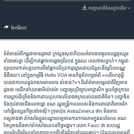
រចនា
សម្ព័ន្ធ​
ទាញ​យក​ពី​តំណភ្ជាប់​ដើម
Khmer English
រំលង​
និង​
បណ្តាញ​សង្គម
ចែករំលែក
ចូល​
ទៅ​
កាន់​
ទំព័រ​
ព័ត៌មាន​អំពី​កម្ពុជា​មាន​ដូចជា ក្រសួង​សុខាភិបាល​អំពាវនាវ​ឲ្យ​ពលរដ្ឋ​ចូល​រួម​
ភាសា
ស្វែង​
ទាំង​អស់​គ្នា ដើម្បី​កាត់​ផ្តាច់​ការ​ឆ្លង​កូវីដ​១៩ ក្នុង​រយៈ​ពេល​២​សប្តាហ៍។ កម្ពុជា​
រក
ព្យាយាម​កាត់​បន្ថយ​ការ​ពឹងផ្អែក​លើ​ប្រាក់​ដុល្លារ​ដោយ​ជំនួស​នឹង​​រូបិយបណ្ណ​
ឌីជីថល។ នៅ​ក្នុង​កម្មវិធី Hello VOA មាន​កិច្ចពិភាក្សា​អំពី ««តើ​ហេតុអ្វី​
បាន​ជា​ភាពយន្ត​ឯកសារ​មាន​សារៈសំខាន់?»។ រី​ឯ​ព័ត៌មាន​អន្តរជាតិ​វិញ​មាន​
ដូចជា មេដឹកនាំ​យោធា​មីយ៉ាន់ម៉ា បញ្ជា​ឲ្យ​ប្រើ​ច្បាប់​អាជ្ញាសឹក​ មួយ​ថ្ងៃ​ក្រោយ​​
ការ​ស្លាប់​​ដ៏​ច្រើន​និង​​ការ​វាយប្រហារ​លើ​រោងចក្រ​​របស់​​ជនជាតិ​ចិន។ បញ្ហា​ចិន​
និង​កូរ៉េ​ខាង​ជើង​លេច​ធ្លោ​ ខណៈ​រដ្ឋមន្ត្រី​ការ​បរទេស​និង​ការពារ​ជាតិ​អាមេរិក​​​​
ទៅ​ធ្វើ​ទស្សនកិច្ច​នៅ​អាស៊ី។ ក្រុមហ៊ុន AstraZeneca ថា៖ មិន​មាន​
ភស្តុតាង​ថា វ៉ាក់សាំង​​ខ្លួន​បណ្តាល​ឲ្យ​មាន​ការ​កក​ឈាម​ក្នុង​សរសៃ​ទេ ខណៈ​
ថៃ​គ្រោង​នឹង​ចាក់​វ៉ាក់សាំង​នេះ​នៅ​ថ្ងៃ​អង្គារ។ លោក Fauci ថា សហរដ្ឋ​
អាមេរិក​​នឹង​វិល​ទៅ​រក​​ភាព​ប្រក្រតី​ឡើង​វិញ​នៅ​ពេល​ឆាប់ៗ ប៉ុន្តែ​បាន​ព្រមាន​ពី​