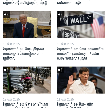
សម្រាប់​ការ​ធ្វើ​ពាណិជ្ជកម្ម​ជាមួយ​រុស្ស៊ី
សរសៃ​ឈាម​បេះដូង
15 មីនា 2025
13 មីនា 2025
វិទ្យុពេលរាត្រី ១៤ មីនា៖ ព្រឹទ្ធសភា
វិទ្យុពេលរាត្រី ១៣ មីនា៖ ឱនភាព​ថវិកា​
អាមេរិកគ្រោងនឹងបញ្ចៀសការបិទ
អាមេរិក​ពី​ខែ​តុលា​ដល់​កុម្ភៈ​កើន​ដល់​
រដ្ឋាភិបាល
១.១៤៧​លានលាន​ដុល្លារ
12 មីនា 2025
11 មីនា 2025
វិទ្យុពេលរាត្រី ១២ មីនា៖ អាមេរិក​ដាក់​
វិទ្យុពេលរាត្រី ១១ មីនា៖ អតីត​