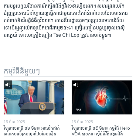
ការ​បន្ធូរបន្ថយ​វិធានការ​រឹតត្បិត​ជំងឺ​កូវីដ១៩​លឿន​ពេក។ សហរដ្ឋ​អាមេរិក​
ជំរុញ​ប្រទេស​ប៉ារ៉ាហ្គាយ​ឲ្យ​ធ្វើការ​ជាមួយ​កោះ​តៃវ៉ាន់​នៅ​ពេល​ដែល​មាន​ការ​
តវ៉ា​​ទាក់ទិន​​វិបត្តិ​​ជំងឺ​កូវីដ១៩។ ភោជនីយដ្ឋាន​តូចៗ​បន្ត​ប្រឈម​ហានិភ័យ
ទោះបី​រដ្ឋ​ញូវយ៉ក​ឲ្យ​បើក​អាជីវកម្ម​២៥%។ គ្រឿង​ញៀន​បន្ត​ហូរ​ចូល​អាស៊ី
អាគ្នេយ៍​ ទោះ​​មេ​គ្រឿង​ញៀន Tse Chi Lop ត្រូវ​បាន​ចាប់​ខ្លួន៕
កម្មវិធី​នីមួយៗ
16 មីនា 2025
15 មីនា 2025
វិទ្យុពេលរាត្រី ១៦ មីនា៖ អាមេរិក​ដាក់​
វិទ្យុពេលរាត្រី ១៥ មីនា៖ កម្មវិធី ​Hello
ទណ្ឌកម្ម​លើ​ក្រុមហ៊ុន​ថៃ​បន្ថែម​ទៀត​
VOA សុខភាព ស្ដី​អំពី​វិធី​បង្ការ​ជំងឺ​