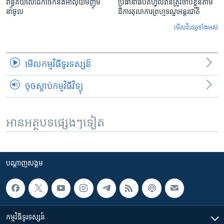
ពន្ធគយ​លើ​ដែកថែក​និង​អាលុយ​មីញ៉ូម​
ប្រធានាធិបតីហ្វីលីពីន​ត្រូវ​ចាប់ខ្លួនតាម
នាំចូល
ដីការ​តុលាការ​ព្រហ្មទណ្ឌ​អន្តរជាតិ
មើល​វីដេអូ​ទាំង​អស់
មើល​កម្មវិធី​ទូរទស្សន៍
ចុចស្តាប់កម្មវិធីវិទ្យុ
អានអត្ថបទផ្សេងៗទៀត
បណ្តាញ​សង្គម
កម្មវិធី​ទូរទស្សន៍