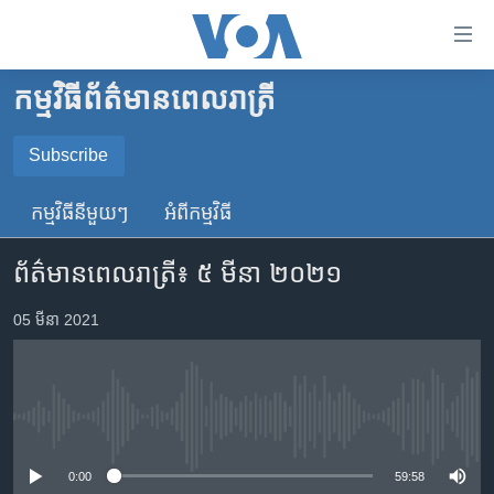
ភ្ជាប់​
ទៅ​
គេហទំព័រ​
កម្មវិធី​ព័ត៌មាន​ពេលរាត្រី
កម្ពុជា
ទាក់ទង
រំលង​
អន្តរជាតិ
Subscribe
និង​
SUBSCRIBE
អាមេរិក
ចូល​
កម្មវិធី​នីមួយៗ
អំពី​កម្មវិធី​
ទៅ​​
ចិន
YouTube Music
ទំព័រ​
ព័ត៌មានពេលរាត្រី៖ ៥ មីនា ២០២១
ហេឡូវីអូអេ
ព័ត៌មាន​​
តែ​
កម្ពុជាច្នៃប្រតិដ្ឋ
05 មីនា 2021
Spotify
ម្តង
ព្រឹត្តិការណ៍ព័ត៌មាន
រំលង​
ទទួល​​​សេវា​​​ Podcast
និង​
ទូរទស្សន៍ / វីដេអូ​
ចូល​
No media source currently available
វិទ្យុ / ផតខាសថ៍
ទៅ​
ទំព័រ​
កម្មវិធីទាំងអស់
0:00
59:58