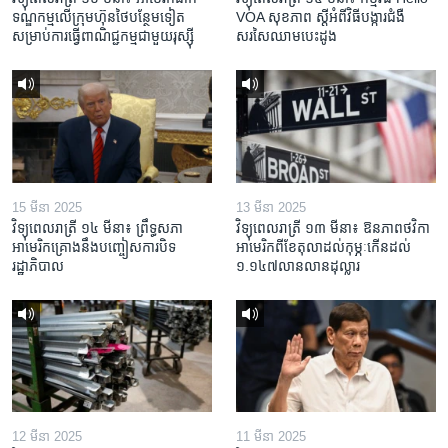
ទណ្ឌកម្ម​លើ​ក្រុមហ៊ុន​ថៃ​បន្ថែម​ទៀត​
VOA សុខភាព ស្ដី​អំពី​វិធី​បង្ការ​ជំងឺ​
សម្រាប់​ការ​ធ្វើ​ពាណិជ្ជកម្ម​ជាមួយ​រុស្ស៊ី
សរសៃ​ឈាម​បេះដូង
15 មីនា 2025
13 មីនា 2025
វិទ្យុពេលរាត្រី ១៤ មីនា៖ ព្រឹទ្ធសភា
វិទ្យុពេលរាត្រី ១៣ មីនា៖ ឱនភាព​ថវិកា​
អាមេរិកគ្រោងនឹងបញ្ចៀសការបិទ
អាមេរិក​ពី​ខែ​តុលា​ដល់​កុម្ភៈ​កើន​ដល់​
រដ្ឋាភិបាល
១.១៤៧​លានលាន​ដុល្លារ
12 មីនា 2025
11 មីនា 2025