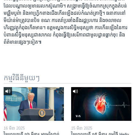
ដែល​បណ្តាល​ឲ្យ​មាន​រលក​ស៊ូណាមិ។ សង្គ្រាម​ធ្វើ​ឱ្យ​​ចំណាក​ស្រុក​ក្នុង​តំបន់​
មជ្ឈិមបូព៌ា និង​អាហ្វ្រិក​ខាង​ជើង​កើនឡើង​ដល់​កំណត់​ត្រា​ថ្មី។ ធនាគារ​នៅ​
មីយ៉ាន់ម៉ាត្រូវបាន​បិទ ខណៈ​ការ​តវ៉ា​ប្រឆាំង​នឹង​រដ្ឋប្រហារ និង​ចលាចល​
ហិរញ្ញ​វត្ថុ​កំពុង​កើត​មាន។ ឧត្តម​ស្នងការ​សិទ្ធិ​មនុស្សថា ការ​កើនឡើង​នៃ​ការ​
បំពាន​សិទ្ធិមនុស្ស​ជា​សាកល កំពុង​ធ្វើ​ឱ្យ​សេរីភាព​ជា​មូលដ្ឋាន​ធ្លាក់ចុះ និង​
ព័ត៌មាន​ផ្សេងៗ​ទៀត៕
កម្មវិធី​នីមួយៗ
16 មីនា 2025
15 មីនា 2025
វិទ្យុពេលរាត្រី ១៦ មីនា៖ អាមេរិក​ដាក់​
វិទ្យុពេលរាត្រី ១៥ មីនា៖ កម្មវិធី ​Hello