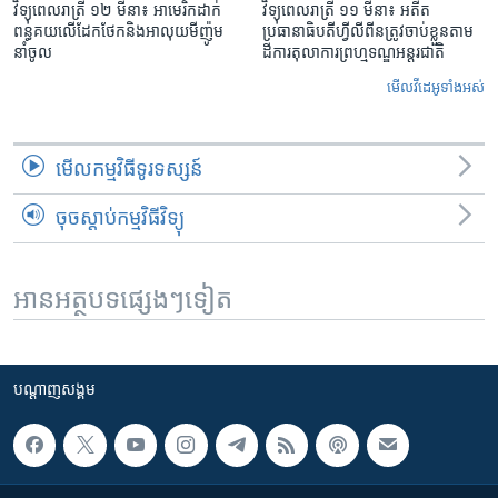
វិទ្យុពេលរាត្រី ១២ មីនា៖ អាមេរិក​ដាក់​
វិទ្យុពេលរាត្រី ១១ មីនា៖ អតីត​
ពន្ធគយ​លើ​ដែកថែក​និង​អាលុយ​មីញ៉ូម​
ប្រធានាធិបតីហ្វីលីពីន​ត្រូវ​ចាប់ខ្លួនតាម
នាំចូល
ដីការ​តុលាការ​ព្រហ្មទណ្ឌ​អន្តរជាតិ
មើល​វីដេអូ​ទាំង​អស់
មើល​កម្មវិធី​ទូរទស្សន៍
ចុចស្តាប់កម្មវិធីវិទ្យុ
អានអត្ថបទផ្សេងៗទៀត
បណ្តាញ​សង្គម