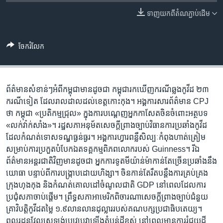
រចនា
សម្ព័ន្ធ​
ទាញ​យក​ពី​តំណភ្ជាប់​ដើម
Khmer English
រំលង​
និង​
បណ្តាញ​សង្គម
ចែករំលែក
ចូល​
ទៅ​
កាន់​
ទំព័រ​
ព័ត៌មាន​សំខាន់ៗ​អំពី​កម្ពុជា​មាន​ដូចជា កម្ពុជា​រក​ឃើញ​ករណី​ឆ្លង​កូវីដ ២៣ ​
ភាសា
ស្វែង​
ករណី​ទៀត ដែល​រាលដាល​ដល់​ខេត្ត​កោះកុង។ អង្គការ​សារព័ត៌មាន CPJ
រក
ថា​ កម្ពុជា «ប្រតិកម្ម​ជ្រុល» ក្នុងការ​បណ្តេញ​អ្នក​កាសែត​ចិន​ចំពោះ​អត្ថបទ​
«លក់​វ៉ាក់សាំង»។ រដ្ឋ​សភា​អនុម័ត​សេចក្តី​ព្រាង​ច្បាប់​វិធានការ​ប្រឆាំង​កូវីដ
ដែល​កំណត់​ទោស​ទណ្ឌ​ធ្ងន់ធ្ងរ។ អង្គការ​ហ្វារ​ពន្លឺ​សិល្បៈ​កំពុង​ហាត់​ត្រៀម​
សម្រាប់​ការ​ប្រកួត​បំបែក​ឯតទគ្គកម្ម​ពិភព​លោក​របស់​​​ Guinness។ រីឯ​
ព័ត៌មាន​អន្តរជាតិ​វិញ​មាន​ដូចជា អ្នក​ការទូត​មីយ៉ាន់ម៉ា​កាន់តែ​ច្រើន​ប្រឆាំង​នឹង​
យោធា បន្ទាប់ពី​ការ​បង្ក្រាប​ដោយ​ហិង្សា។ ចិន​កាន់តែ​រឹត​បន្តឹង​ការ​គ្រប់គ្រង​
ក្រុង​ហុងកុង និងកំណត់​គោលដៅ​ចំណូល​ជាតិ GDP នៅពេល​ដែល​ការ​
ប្រជុំ​សភា​ចាប់ផ្តើម។ ព្រឹទ្ធសភា​អាមេរិក​ពិចារណា​សេចក្តី​ព្រាង​ច្បាប់​ជំនួយ​
គ្រាវិបត្តិ​កូវីដ​តម្លៃ ១.៩លានលាន​ដុល្លារ​របស់​គណបក្ស​ប្រជាធិបតេយ្យ។
ពលរដ្ឋ​នូវែលសេឡង់​ប្រវេប្រវា​ឡើង​តំបន់​ដីខ្ពស់ នៅពេល​មាន​ការ​រំជួយ​ដី​