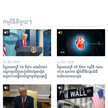
កម្មវិធី​នីមួយៗ
16 មីនា 2025
15 មីនា 2025
វិទ្យុពេលរាត្រី ១៦ មីនា៖ អាមេរិក​ដាក់​
វិទ្យុពេលរាត្រី ១៥ មីនា៖ កម្មវិធី ​Hello
ទណ្ឌកម្ម​លើ​ក្រុមហ៊ុន​ថៃ​បន្ថែម​ទៀត​
VOA សុខភាព ស្ដី​អំពី​វិធី​បង្ការ​ជំងឺ​
សម្រាប់​ការ​ធ្វើ​ពាណិជ្ជកម្ម​ជាមួយ​រុស្ស៊ី
សរសៃ​ឈាម​បេះដូង