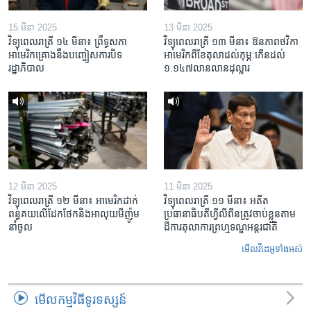
15 មីនា 2025
13 មីនា 2025
វិទ្យុពេលរាត្រី ១៤ មីនា៖ ព្រឹទ្ធសភា
វិទ្យុពេលរាត្រី ១៣ មីនា៖ ឱនភាព​ថវិកា​
អាមេរិកគ្រោងនឹងបញ្ចៀសការបិទ
អាមេរិក​ពី​ខែ​តុលា​ដល់​កុម្ភៈ​កើន​ដល់​
រដ្ឋាភិបាល
១.១៤៧​លានលាន​ដុល្លារ
12 មីនា 2025
11 មីនា 2025
វិទ្យុពេលរាត្រី ១២ មីនា៖ អាមេរិក​ដាក់​
វិទ្យុពេលរាត្រី ១១ មីនា៖ អតីត​
ពន្ធគយ​លើ​ដែកថែក​និង​អាលុយ​មីញ៉ូម​
ប្រធានាធិបតីហ្វីលីពីន​ត្រូវ​ចាប់ខ្លួនតាម
នាំចូល
ដីការ​តុលាការ​ព្រហ្មទណ្ឌ​អន្តរជាតិ
មើល​វីដេអូ​ទាំង​អស់
មើល​កម្មវិធី​ទូរទស្សន៍