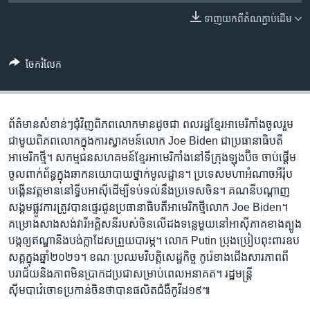
រចនា
សម្ព័ន្ធ​
ទាញ​យក​ពី​តំណភ្ជាប់​ដើម
Khmer English
រំលង​
និង​
បណ្តាញ​សង្គម
ចែករំលែក
ចូល​
ទៅ​
កាន់​
ទំព័រ​
ព័ត៌មានសំខាន់ៗជុំវិញពិភពលោកមានដូចជា ពលរដ្ឋខ្មែរអាមេរិកាំងចូលរួម
ភាសា
ស្វែង​
ជាមួយពិភពលោកក្នុងការស្វាគមន៍លោក Joe Biden ជាប្រធានាធិបតី
រក
អាមេរិកថ្មី។ សកម្មជនសហគមន៍ខ្មែរអាមេរិកាំងនៅទីក្រុងឡុងប៊ិច ចាប់ផ្តើម
ចូលពាក់ព័ន្ធក្នុងឆាកនយោបាយថ្នាក់មូលដ្ឋាន។ ប្រទេសមហាអំណាចអឺរ៉ុប
បង្កើនវត្តមាននៅទ្វីបអាស៊ីដើម្បីទប់ទល់នឹងប្រទេសចិន។ គណនីបណ្តាញ
សង្គមផ្លូវការត្រូវបានផ្ទេរជូនប្រធានាធិបតីអាមេរិកថ្មីលោក Joe Biden។
គម្រោងសាងសង់វារីអគ្គិសនីរបស់ចិនលើដងទន្លេមួយនៅអាស៊ីភាគខាងត្បូង
បង្កឲ្យឥណ្ឌានិងបង់ក្លាដែសព្រួយបារម្ភ។ លោក Putin ប្រុងប្រៀបពុះពារឧប
សគ្គក្នុងឆ្នាំ២០២១។ ខណៈប្រឈមវិបត្តិសេដ្ឋកិច្ច កូរ៉េខាងជើងសារភាពពី
បរាជ័យនិងភាពមិនប្រាកដប្រជាសម្រាប់ពេលអនាគត។ រដ្ឋមន្ត្រី
ស៊ីមបាវ៉េចោទប្រកាន់ចិនថាបានផលិតជំងឺកូវីដ១៩៕