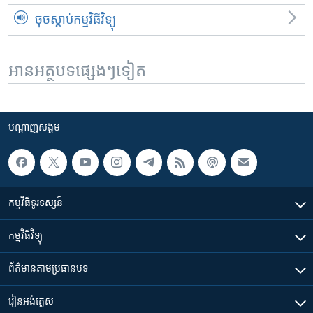
ចុចស្តាប់កម្មវិធីវិទ្យុ
អានអត្ថបទផ្សេងៗទៀត
បណ្តាញ​សង្គម
កម្មវិធី​ទូរទស្សន៍
កម្មវិធី​វិទ្យុ
ព័ត៌មាន​តាមប្រធានបទ​
រៀន​​អង់គ្លេស