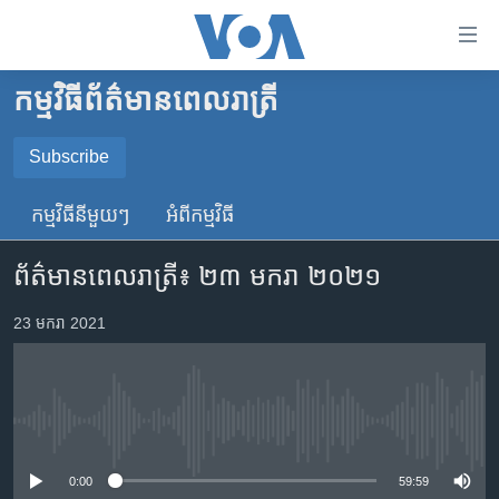
ភ្ជាប់​
ទៅ​
គេហទំព័រ​
កម្មវិធី​ព័ត៌មាន​ពេលរាត្រី
កម្ពុជា
ទាក់ទង
រំលង​
អន្តរជាតិ
Subscribe
និង​
SUBSCRIBE
អាមេរិក
ចូល​
កម្មវិធី​នីមួយៗ
អំពី​កម្មវិធី​
ទៅ​​
ចិន
YouTube Music
ទំព័រ​
ព័ត៌មានពេលរាត្រី៖ ២៣ មករា ២០២១
ហេឡូវីអូអេ
ព័ត៌មាន​​
តែ​
កម្ពុជាច្នៃប្រតិដ្ឋ
23 មករា 2021
Spotify
ម្តង
ព្រឹត្តិការណ៍ព័ត៌មាន
រំលង​
ទទួល​​​សេវា​​​ Podcast
និង​
ទូរទស្សន៍ / វីដេអូ​
ចូល​
No media source currently available
វិទ្យុ / ផតខាសថ៍
ទៅ​
ទំព័រ​
កម្មវិធីទាំងអស់
0:00
59:59