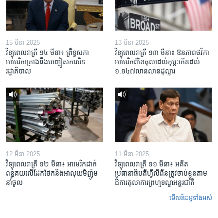
15 មីនា 2025
13 មីនា 2025
វិទ្យុពេលរាត្រី ១៤ មីនា៖ ព្រឹទ្ធសភា
វិទ្យុពេលរាត្រី ១៣ មីនា៖ ឱនភាព​ថវិកា​
អាមេរិកគ្រោងនឹងបញ្ចៀសការបិទ
អាមេរិក​ពី​ខែ​តុលា​ដល់​កុម្ភៈ​កើន​ដល់​
រដ្ឋាភិបាល
១.១៤៧​លានលាន​ដុល្លារ
12 មីនា 2025
11 មីនា 2025
វិទ្យុពេលរាត្រី ១២ មីនា៖ អាមេរិក​ដាក់​
វិទ្យុពេលរាត្រី ១១ មីនា៖ អតីត​
ពន្ធគយ​លើ​ដែកថែក​និង​អាលុយ​មីញ៉ូម​
ប្រធានាធិបតីហ្វីលីពីន​ត្រូវ​ចាប់ខ្លួនតាម
នាំចូល
ដីការ​តុលាការ​ព្រហ្មទណ្ឌ​អន្តរជាតិ
មើល​វីដេអូ​ទាំង​អស់