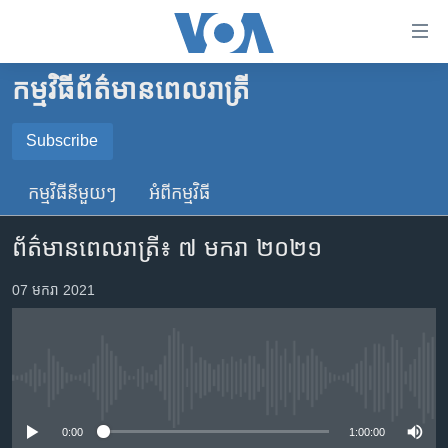
ភ្ជាប់​
ទៅ​
គេហទំព័រ​
កម្មវិធី​ព័ត៌មាន​ពេលរាត្រី
កម្ពុជា
ទាក់ទង
រំលង​
អន្តរជាតិ
Subscribe
និង​
SUBSCRIBE
អាមេរិក
ចូល​
កម្មវិធី​នីមួយៗ
អំពី​កម្មវិធី​
ទៅ​​
ចិន
YouTube Music
ទំព័រ​
ព័ត៌មានពេលរាត្រី៖ ៧ មករា ២០២១
ហេឡូវីអូអេ
ព័ត៌មាន​​
តែ​
កម្ពុជាច្នៃប្រតិដ្ឋ
07 មករា 2021
Spotify
ម្តង
ព្រឹត្តិការណ៍ព័ត៌មាន
រំលង​
ទទួល​​​សេវា​​​ Podcast
និង​
ទូរទស្សន៍ / វីដេអូ​
ចូល​
No media source currently available
វិទ្យុ / ផតខាសថ៍
ទៅ​
ទំព័រ​
កម្មវិធីទាំងអស់
0:00
1:00:00