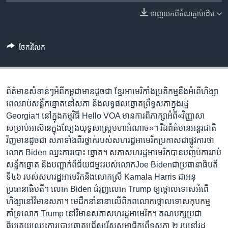
រចនា
សម្ព័ន្ធ​
ទាញ​យក​ពី​តំណភ្ជាប់​ដើម
Khmer English
រំលង​
និង​
បណ្តាញ​សង្គម
ចែករំលែក
ចូល​
ទៅ​
កាន់​
ទំព័រ​
ព័ត៌មានសំខាន់ៗអំពីកម្ពុជាមានដូចជា ខ្មែរអាមេរិកាំងប្រតិកម្មនឹងអំពើហិង្សា
ភាសា
ស្វែង​
ពេលរាប់សន្លឹកឆ្នោតនៅសភា និងលទ្ធផលឆ្នោតព្រឹទ្ធសភាក្នុងរដ្ឋ
រក
Georgia។ នៅក្នុងកម្មវិធី Hello VOA មានការពិភាក្សាអំពី«វិញ្ញាសា
សម្រាប់អាស៊ានក្នុងល្បែងយុទ្ធសាស្ត្រមហាអំណាច»។ រីឯព័ត៌មានអន្តរជាតិ
វិញមានដូចជា សភាទាំងពីរថ្នាក់របស់សហរដ្ឋអាមេរិកប្រកាសជាផ្លូវការថា
លោក Biden ឈ្នះការបោះ ឆ្នោត។ សភាសហរដ្ឋអាមេរិកបានបញ្ចប់ការរាប់
សន្លឹកឆ្នោត និងបញ្ជាក់ពីជ័យជម្នះរបស់លោកJoe Bidenជាប្រធានាធិបតី
ទី៤៦ របស់សហរដ្ឋអាមេរិកនិងលោកស្រី Kamala Harris ជាអនុ
ប្រធានាធិបតី។ លោក Biden ជំរុញលោក Trump ឲ្យថ្កោលទោសអំពើ
ហិង្សានៅវិមានសភា។ មេដឹកនាំនានាលើពិភពលោកថ្កោលទោសកុបកម្ម
គាំទ្រលោក Trump នៅវិមានសភាសហរដ្ឋអាមេរិក។ គណបក្សប្រជា
ធិបតេយ្យឈ្នះការបោះឆ្នោតជ្រើសរើសសមាជិកព្រឹទ្ធសភា ២ រូបនៅរដ្ឋ