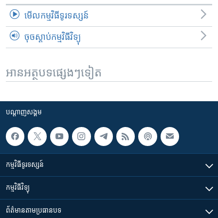
មើល​កម្មវិធី​ទូរទស្សន៍
ចុចស្តាប់កម្មវិធីវិទ្យុ
អានអត្ថបទផ្សេងៗទៀត
បណ្តាញ​សង្គម
កម្មវិធី​ទូរទស្សន៍
កម្មវិធី​វិទ្យុ
ព័ត៌មាន​តាមប្រធានបទ​