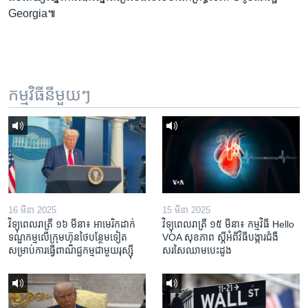
Georgia៕
កម្មវិធី​នីមួយៗ
16 មីនា 2025
15 មីនា 2025
វិទ្យុពេលរាត្រី ១៦ មីនា៖ អាមេរិក​ដាក់​
វិទ្យុពេលរាត្រី ១៥ មីនា៖ កម្មវិធី ​Hello
ទណ្ឌកម្ម​លើ​ក្រុមហ៊ុន​ថៃ​បន្ថែម​ទៀត​
VOA សុខភាព ស្ដី​អំពី​វិធី​បង្ការ​ជំងឺ​
សម្រាប់​ការ​ធ្វើ​ពាណិជ្ជកម្ម​ជាមួយ​រុស្ស៊ី
សរសៃ​ឈាម​បេះដូង