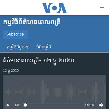
ភ្ជាប់​
ទៅ​
គេហទំព័រ​
កម្មវិធី​ព័ត៌មាន​ពេលរាត្រី
កម្ពុជា
ទាក់ទង
រំលង​
អន្តរជាតិ
Subscribe
និង​
SUBSCRIBE
អាមេរិក
ចូល​
កម្មវិធី​នីមួយៗ
អំពី​កម្មវិធី​
ទៅ​​
ចិន
YouTube Music
ទំព័រ​
ព័ត៌មានពេលរាត្រី៖ ១២ ធ្នូ ២០២០
ហេឡូវីអូអេ
ព័ត៌មាន​​
តែ​
កម្ពុជាច្នៃប្រតិដ្ឋ
12 ធ្នូ 2020
Spotify
ម្តង
ព្រឹត្តិការណ៍ព័ត៌មាន
រំលង​
ទទួល​​​សេវា​​​ Podcast
និង​
ទូរទស្សន៍ / វីដេអូ​
ចូល​
No media source currently available
វិទ្យុ / ផតខាសថ៍
ទៅ​
ទំព័រ​
កម្មវិធីទាំងអស់
0:00
1:00:00