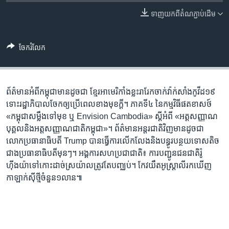
រចនា
សម្ព័ន្ធ​
ទាញ​យក​ពី​តំណភ្ជាប់​ដើម
Khmer English
រំលង​
និង​
បណ្តាញ​សង្គម
ចែករំលែក
ចូល​
ទៅ​
កាន់​
ទំព័រ​
ព័ត៌មាន​អំពី​កម្ពុជា​មាន​ដូចជា ខ្មែរ​អាមេរិកាំង​ខ្លះ​រារែក​ចាក់​វ៉ាក់សាំង​កូវីដ១៩
ភាសា
ស្វែង​
ទោះ​រដ្ឋាភិបាល​ចែក​ឲ្យ​ប្រើ​ពេល​ខាង​មុខ​ក្តី។ ភាគទី៤ នៃកម្មវិធីផតខាសថ៍
រក
«កម្ពុជាសម្លឹងទៅមុខ ឬ Envision Cambodia» ស្តីអំពី «អត្តសញ្ញាណ​
បុគ្គល​និង​អត្តសញ្ញាណជាតិ​កម្ពុជា»។ ព័ត៌មាន​អន្តរជាតិ​វិញ​មាន​ដូចជា
លោក​ប្រធានាធិបតី Trump បាន​ធ្វើ​ការ​លើកលែង​និង​បន្ធូរ​បន្ថយ​ទោស​តិច​
ជាង​ប្រធានាធិបតី​មុនៗ។ អង្គការ​សហប្រជាជាតិ៖ ការ​បញ្ជូន​ជនជាតិ​រ៉ូ
ហ៊ីងយ៉ា​ទៅ​កោះដាច់​ស្រយ៉ាល​ត្រូវតែ​បញ្ឈប់។ កែវយឹត​អូស្រ្តាលី​រក​ឃើញ​
កាឡាក់ស៊ី​ថ្មី​ចំនួន​១លាន៕