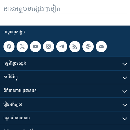
អានអត្ថបទផ្សេងៗទៀត
បណ្តាញ​សង្គម
កម្មវិធី​ទូរទស្សន៍
កម្មវិធី​វិទ្យុ
ព័ត៌មាន​តាមប្រធានបទ​
រៀន​​អង់គ្លេស
ទទួល​ព័ត៌មាន​តាម