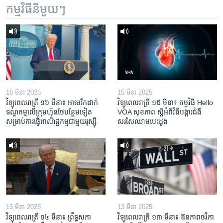
កម្មវិធី​នីមួយៗ
16 មីនា 2025
15 មីនា 2025
វិទ្យុពេលរាត្រី ១៦ មីនា៖ អាមេរិក​ដាក់​
វិទ្យុពេលរាត្រី ១៥ មីនា៖ កម្មវិធី ​Hello
ទណ្ឌកម្ម​លើ​ក្រុមហ៊ុន​ថៃ​បន្ថែម​ទៀត​
VOA សុខភាព ស្ដី​អំពី​វិធី​បង្ការ​ជំងឺ​
សម្រាប់​ការ​ធ្វើ​ពាណិជ្ជកម្ម​ជាមួយ​រុស្ស៊ី
សរសៃ​ឈាម​បេះដូង
15 មីនា 2025
13 មីនា 2025
វិទ្យុពេលរាត្រី ១៤ មីនា៖ ព្រឹទ្ធសភា
វិទ្យុពេលរាត្រី ១៣ មីនា៖ ឱនភាព​ថវិកា​