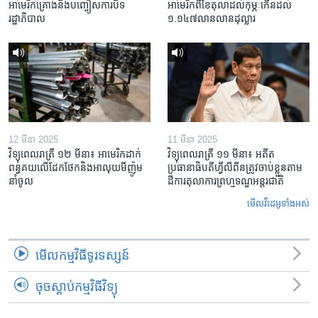
អាមេរិកគ្រោងនឹងបញ្ចៀសការបិទ
អាមេរិក​ពី​ខែ​តុលា​ដល់​កុម្ភៈ​កើន​ដល់​
រដ្ឋាភិបាល
១.១៤៧​លានលាន​ដុល្លារ
12 មីនា 2025
11 មីនា 2025
វិទ្យុពេលរាត្រី ១២ មីនា៖ អាមេរិក​ដាក់​
វិទ្យុពេលរាត្រី ១១ មីនា៖ អតីត​
ពន្ធគយ​លើ​ដែកថែក​និង​អាលុយ​មីញ៉ូម​
ប្រធានាធិបតីហ្វីលីពីន​ត្រូវ​ចាប់ខ្លួនតាម
នាំចូល
ដីការ​តុលាការ​ព្រហ្មទណ្ឌ​អន្តរជាតិ
មើល​វីដេអូ​ទាំង​អស់
មើល​កម្មវិធី​ទូរទស្សន៍
ចុចស្តាប់កម្មវិធីវិទ្យុ