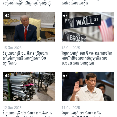
សម្រាប់​ការ​ធ្វើ​ពាណិជ្ជកម្ម​ជាមួយ​រុស្ស៊ី
សរសៃ​ឈាម​បេះដូង
15 មីនា 2025
13 មីនា 2025
វិទ្យុពេលរាត្រី ១៤ មីនា៖ ព្រឹទ្ធសភា
វិទ្យុពេលរាត្រី ១៣ មីនា៖ ឱនភាព​ថវិកា​
អាមេរិកគ្រោងនឹងបញ្ចៀសការបិទ
អាមេរិក​ពី​ខែ​តុលា​ដល់​កុម្ភៈ​កើន​ដល់​
រដ្ឋាភិបាល
១.១៤៧​លានលាន​ដុល្លារ
12 មីនា 2025
11 មីនា 2025
វិទ្យុពេលរាត្រី ១២ មីនា៖ អាមេរិក​ដាក់​
វិទ្យុពេលរាត្រី ១១ មីនា៖ អតីត​