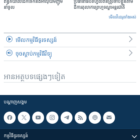
ពន្ធគយ​លើ​ដែកថែក​និង​អាលុយ​មីញ៉ូម​
ប្រធានាធិបតីហ្វីលីពីន​ត្រូវ​ចាប់ខ្លួនតាម
នាំចូល
ដីការ​តុលាការ​ព្រហ្មទណ្ឌ​អន្តរជាតិ
មើល​វីដេអូ​ទាំង​អស់
មើល​កម្មវិធី​ទូរទស្សន៍
ចុចស្តាប់កម្មវិធីវិទ្យុ
អានអត្ថបទផ្សេងៗទៀត
បណ្តាញ​សង្គម
កម្មវិធី​ទូរទស្សន៍