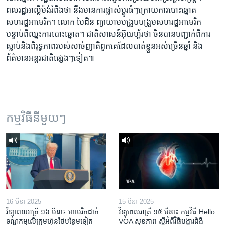
ពលរដ្ឋអាល្លឺម៉ង់រំពឹងថា នឹងមានការផ្លាស់ប្តូរធំៗក្រោយការបោះឆ្នោត
សហរដ្ឋអាមេរិក។ លោក បៃដិន ព្យាយាមបង្រួបបង្រួមសហរដ្ឋអាមេរិក
បន្ទាប់ពីឈ្នះការបោះឆ្នោត។ ជាតិសាសន៍អ៊ុយហ្គ័រថា ចិនបានបញ្ជាក់ពីការ
ស្លាប់និងពិរុទ្ធភាពរបស់សាច់ញាតិពួកគេដែលបាត់ខ្លួនអស់ច្រើនឆ្នាំ និង
ព័ត៌មានអន្តរជាតិផ្សេងៗទៀត៕
កម្មវិធី​នីមួយៗ
16 មីនា 2025
15 មីនា 2025
វិទ្យុពេលរាត្រី ១៦ មីនា៖ អាមេរិក​ដាក់​
វិទ្យុពេលរាត្រី ១៥ មីនា៖ កម្មវិធី ​Hello
ទណ្ឌកម្ម​លើ​ក្រុមហ៊ុន​ថៃ​បន្ថែម​ទៀត​
VOA សុខភាព ស្ដី​អំពី​វិធី​បង្ការ​ជំងឺ​