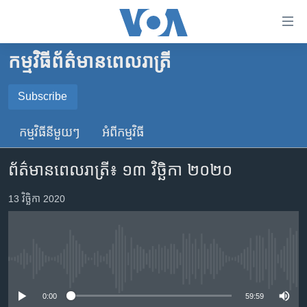
ភ្ជាប់​
ទៅ​
គេហទំព័រ​
កម្មវិធី​ព័ត៌មាន​ពេលរាត្រី
កម្ពុជា
ទាក់ទង
រំលង​
អន្តរជាតិ
Subscribe
និង​
SUBSCRIBE
អាមេរិក
ចូល​
កម្មវិធី​នីមួយៗ
អំពី​កម្មវិធី​
ទៅ​​
ចិន
YouTube Music
ទំព័រ​
ព័ត៌មានពេលរាត្រី៖ ១៣ វិច្ឆិកា ២០២០
ហេឡូវីអូអេ
ព័ត៌មាន​​
តែ​
កម្ពុជាច្នៃប្រតិដ្ឋ
13 វិច្ឆិកា 2020
Spotify
ម្តង
ព្រឹត្តិការណ៍ព័ត៌មាន
រំលង​
ទទួល​​​សេវា​​​ Podcast
និង​
ទូរទស្សន៍ / វីដេអូ​
ចូល​
No media source currently available
វិទ្យុ / ផតខាសថ៍
ទៅ​
ទំព័រ​
កម្មវិធីទាំងអស់
0:00
59:59