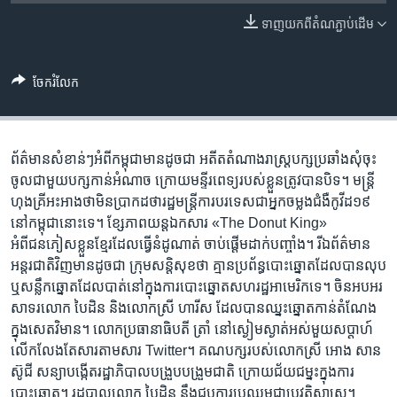
រចនា
សម្ព័ន្ធ​
ទាញ​យក​ពី​តំណភ្ជាប់​ដើម
Khmer English
រំលង​
និង​
បណ្តាញ​សង្គម
ចែករំលែក
ចូល​
ទៅ​
កាន់​
ទំព័រ​
ព័ត៌មានសំខាន់ៗអំពីកម្ពុជាមានដូចជា អតីត​​តំណាងរាស្រ្ត​បក្ស​ប្រឆាំង​សុំ​ចុះ
ភាសា
ស្វែង​
ចូល​ជាមួយ​បក្ស​កាន់​អំណាច ក្រោយ​​​​មន្ទីរ​ពេទ្យ​របស់​ខ្លួន​ត្រូវ​បាន​បិទ។ មន្ត្រី​
រក
ហុងគ្រី​អះអាង​ថា​មិន​​ប្រាកដ​ថា​រដ្ឋមន្ត្រី​ការ​បរទេស​ជា​​អ្នក​ចម្លង​ជំងឺ​កូវីដ១៩​​
នៅ​​​កម្ពុជា​នោះ​ទេ។ ខ្សែភាពយន្តឯកសារ «The Donut King»
អំពីជនភៀសខ្លួនខ្មែរដែលធ្វើនំដូណាត់ ចាប់ផ្តើមដាក់បញ្ចាំង។ រីឯព័ត៌មាន
អន្តរជាតិវិញមានដូចជា ក្រុមសន្តិសុខថា គ្មានប្រព័ន្ធបោះឆ្នោតដែលបានលុប​
ឬសន្លឹកឆ្នោតដែលបាត់នៅក្នុងការបោះឆ្នោតសហរដ្ឋអាមេរិកទេ។ ចិនអបអរ
សាទរលោក បៃដិន និងលោកស្រី ហារីស ដែលបានឈ្នះឆ្នោតកាន់តំណែង
ក្នុងសេតវិមាន។ លោកប្រធានាធិបតី ត្រាំ នៅស្ងៀមស្ងាត់អស់មួយសប្តាហ៍
លើកលែងតែសារតាមសារ Twitter។ គណបក្សរបស់លោកស្រី អោង សាន​
ស៊ូជី សន្យាបង្កើតរដ្ឋាភិបាលបង្រួបបង្រួមជាតិ ក្រោយជ័យជម្នះក្នុងការ
បោះឆ្នោត។ រដ្ឋបាលលោក បៃដិន នឹងជួបការប្រឈមជាប្រវត្តិសាស្ត្រ។