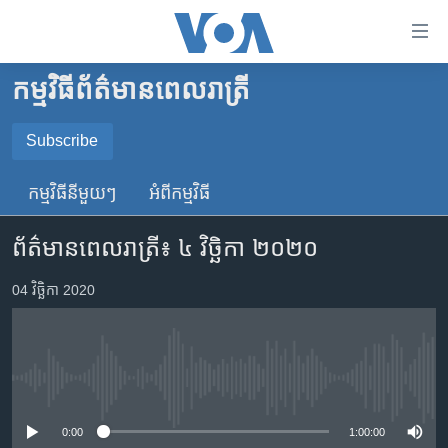
ភ្ជាប់​
ទៅ​
គេហទំព័រ​
កម្មវិធី​ព័ត៌មាន​ពេលរាត្រី
កម្ពុជា
ទាក់ទង
រំលង​
អន្តរជាតិ
Subscribe
និង​
SUBSCRIBE
អាមេរិក
ចូល​
កម្មវិធី​នីមួយៗ
អំពី​កម្មវិធី​
ទៅ​​
ចិន
YouTube Music
ទំព័រ​
ព័ត៌មានពេលរាត្រី៖ ៤ វិច្ឆិកា ២០២០
ហេឡូវីអូអេ
ព័ត៌មាន​​
តែ​
កម្ពុជាច្នៃប្រតិដ្ឋ
04 វិច្ឆិកា 2020
Spotify
ម្តង
ព្រឹត្តិការណ៍ព័ត៌មាន
រំលង​
ទទួល​​​សេវា​​​ Podcast
និង​
ទូរទស្សន៍ / វីដេអូ​
ចូល​
No media source currently available
វិទ្យុ / ផតខាសថ៍
ទៅ​
ទំព័រ​
កម្មវិធីទាំងអស់
0:00
1:00:00