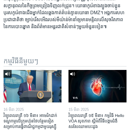
សក្ដានុពល​នៃ​កិច្ចព្រមព្រៀង​ទិញ​លក់​ដ្រូន។ យោធា​កូរ៉េខាងត្បូង​ចាប់​ខ្លូន​
បុរស​កូរ៉េ​ខាងជើង​ម្នាក់​ដែល​ឆ្លងកាត់​តំបន់​គ្មាន​យោធា DMZ។ អង្គការ​សហ
ប្រជាជាតិ​​ថា ច្បាប់​រើស​អើង​របស់​​មីយ៉ាន់ម៉ា​នាំ​ឲ្យ​មាន​មន្ទិល​លើ​សុចរិតភាព​
នៃការ​បោះឆ្នោត និង​ព័ត៌មាន​អន្តរជាតិ​សំខាន់ៗ​មួយ​ចំនួន​ទៀត៕
កម្មវិធី​នីមួយៗ
16 មីនា 2025
15 មីនា 2025
វិទ្យុពេលរាត្រី ១៦ មីនា៖ អាមេរិក​ដាក់​
វិទ្យុពេលរាត្រី ១៥ មីនា៖ កម្មវិធី ​Hello
ទណ្ឌកម្ម​លើ​ក្រុមហ៊ុន​ថៃ​បន្ថែម​ទៀត​
VOA សុខភាព ស្ដី​អំពី​វិធី​បង្ការ​ជំងឺ​
សម្រាប់​ការ​ធ្វើ​ពាណិជ្ជកម្ម​ជាមួយ​រុស្ស៊ី
សរសៃ​ឈាម​បេះដូង