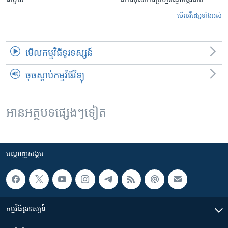
មើល​វីដេអូ​ទាំង​អស់
មើល​កម្មវិធី​ទូរទស្សន៍
ចុចស្តាប់កម្មវិធីវិទ្យុ
អានអត្ថបទផ្សេងៗទៀត
បណ្តាញ​សង្គម
កម្មវិធី​ទូរទស្សន៍