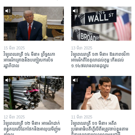
15 មីនា 2025
13 មីនា 2025
វិទ្យុពេលរាត្រី ១៤ មីនា៖ ព្រឹទ្ធសភា
វិទ្យុពេលរាត្រី ១៣ មីនា៖ ឱនភាព​ថវិកា​
អាមេរិកគ្រោងនឹងបញ្ចៀសការបិទ
អាមេរិក​ពី​ខែ​តុលា​ដល់​កុម្ភៈ​កើន​ដល់​
រដ្ឋាភិបាល
១.១៤៧​លានលាន​ដុល្លារ
12 មីនា 2025
11 មីនា 2025
វិទ្យុពេលរាត្រី ១២ មីនា៖ អាមេរិក​ដាក់​
វិទ្យុពេលរាត្រី ១១ មីនា៖ អតីត​
ពន្ធគយ​លើ​ដែកថែក​និង​អាលុយ​មីញ៉ូម​
ប្រធានាធិបតីហ្វីលីពីន​ត្រូវ​ចាប់ខ្លួនតាម
នាំចូល
ដីការ​តុលាការ​ព្រហ្មទណ្ឌ​អន្តរជាតិ