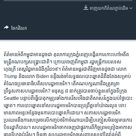
រចនា
សម្ព័ន្ធ​
ទាញ​យក​ពី​តំណភ្ជាប់​ដើម
Khmer English
រំលង​
និង​
បណ្តាញ​សង្គម
ចែករំលែក
ចូល​
ទៅ​
កាន់​
ទំព័រ​
ព័ត៌មាន​អំពី​កម្ពុជា​មាន​ដូចជា ​តុលាការ​ក្រុង​ភ្នំពេញ​បង្កើន​ការ​កោះហៅ​អតីត​
ភាសា
ស្វែង​
មន្រ្តី​គណបក្ស​សង្រ្គោះជាតិ។ ក្រោយ​ចេញ​ពី​កម្ពុជា រដ្ឋមន្ត្រី​ការបរទេស​
រក
ហុងគ្រី​ តេស្ដវិជ្ជ​មាន​ជំងឺ​កូវីដ១៩។ ព័ត៌មាន​អន្តរជាតិ​វិញ​មាន​ដូចជា លោក
Trump និង​លោក Biden ទន្ទឹង​រង់ចាំ​លទ្ធផល​បោះឆ្នោត​ដ៏​តឹងតែង​សម្រាប់​
តំណែង​ប្រធានាធិបតី​សហរដ្ឋ​អាមេរិក។ តើ​គណបក្ស​ណា​នឹង​ត្រួតត្រា​
ព្រឹទ្ធសភា​សហរដ្ឋ​អាមេរិក? មនុស្ស ៨ នាក់​ត្រូវ​បាន​ចាប់​ខ្លួន​នៅ​ក្នុង​ទីក្រុង
Seattle បន្ទាប់​ពី​ធ្វើ​បាតុកម្ម​ប្រឆាំង​ការ​រើសអើង​ជាតិសាសន៍​ក្នុង​យប់​ថ្ងៃ​បោះ​
ឆ្នោត។ ការ​បោះឆ្នោត​នៅ​សហរដ្ឋ​អាមេរិក​បាន​ប្រព្រឹត្ត​ទៅ​យ៉ាង​រលូន ទោះ​
មាន​ភាព​អន្ទះអន្ទែង​មុន​ការ​បោះឆ្នោត​ក៏ដោយ។ សភា​សហរដ្ឋ​អាមេរិក​
ប្រឈម​នឹង​ការ​សម្រេច​លើ​កញ្ចប់​ថវិកា​ចំណាយ​ដើម្បី​បញ្ចៀស​មិន​ឲ្យ​មាន​ការ​
បិទ​រដ្ឋាភិបាល។ សហរដ្ឋ​អាមេរិក​ចាកចេញ​ជា​ផ្លូវការ​ពី​​កិច្ចព្រមព្រៀង​អាកាស
ធាតុ​ទីក្រុង​ប៉ារីស។ ចិន​​ថា សហរដ្ឋ​អាមេរិក​ឲ្យ​សញ្ញា​ខុស​ទៅ​តៃវ៉ាន់​អំពី​