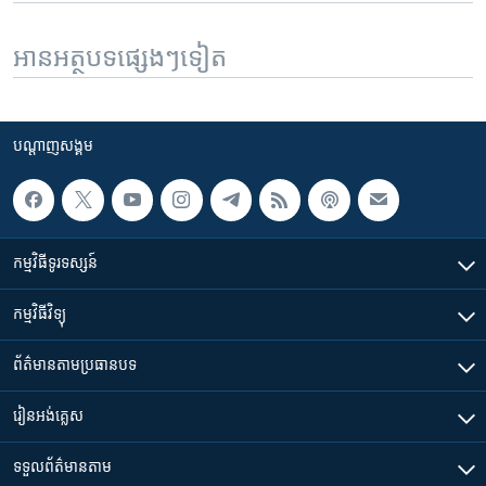
អានអត្ថបទផ្សេងៗទៀត
បណ្តាញ​សង្គម
កម្មវិធី​ទូរទស្សន៍
កម្មវិធី​វិទ្យុ
ព័ត៌មាន​តាមប្រធានបទ​
រៀន​​អង់គ្លេស
ទទួល​ព័ត៌មាន​តាម