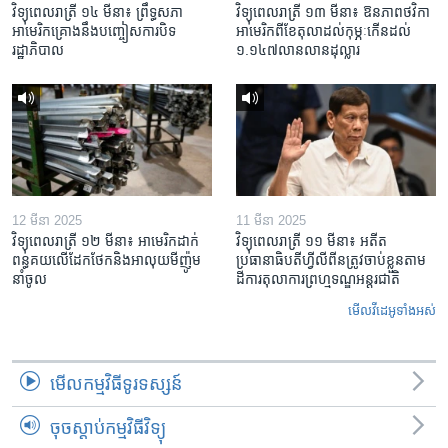
វិទ្យុពេលរាត្រី ១៤ មីនា៖ ព្រឹទ្ធសភា
វិទ្យុពេលរាត្រី ១៣ មីនា៖ ឱនភាព​ថវិកា​
អាមេរិកគ្រោងនឹងបញ្ចៀសការបិទ
អាមេរិក​ពី​ខែ​តុលា​ដល់​កុម្ភៈ​កើន​ដល់​
រដ្ឋាភិបាល
១.១៤៧​លានលាន​ដុល្លារ
12 មីនា 2025
11 មីនា 2025
វិទ្យុពេលរាត្រី ១២ មីនា៖ អាមេរិក​ដាក់​
វិទ្យុពេលរាត្រី ១១ មីនា៖ អតីត​
ពន្ធគយ​លើ​ដែកថែក​និង​អាលុយ​មីញ៉ូម​
ប្រធានាធិបតីហ្វីលីពីន​ត្រូវ​ចាប់ខ្លួនតាម
នាំចូល
ដីការ​តុលាការ​ព្រហ្មទណ្ឌ​អន្តរជាតិ
មើល​វីដេអូ​ទាំង​អស់
មើល​កម្មវិធី​ទូរទស្សន៍
ចុចស្តាប់កម្មវិធីវិទ្យុ