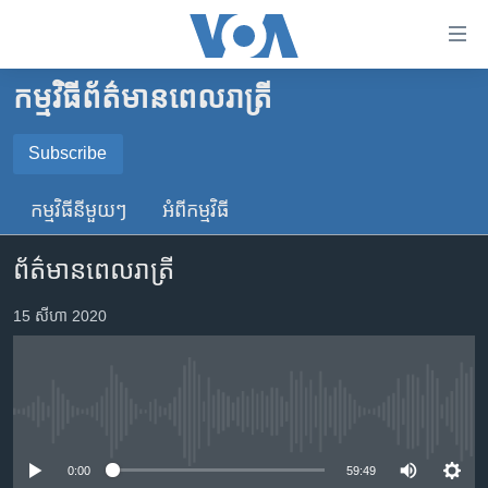
ភ្ជាប់​
ទៅ​
គេហទំព័រ​
កម្មវិធី​ព័ត៌មាន​ពេលរាត្រី
កម្ពុជា
ទាក់ទង
រំលង​
អន្តរជាតិ
Subscribe
និង​
SUBSCRIBE
អាមេរិក
ចូល​
កម្មវិធី​នីមួយៗ
អំពី​កម្មវិធី​
ទៅ​​
ចិន
YouTube Music
ទំព័រ​
ព័ត៌មានពេលរាត្រី
ហេឡូវីអូអេ
ព័ត៌មាន​​
តែ​
កម្ពុជាច្នៃប្រតិដ្ឋ
15 សីហា 2020
Spotify
ម្តង
ព្រឹត្តិការណ៍ព័ត៌មាន
រំលង​
ទទួល​​​សេវា​​​ Podcast
និង​
ទូរទស្សន៍ / វីដេអូ​
ចូល​
No media source currently available
វិទ្យុ / ផតខាសថ៍
ទៅ​
ទំព័រ​
កម្មវិធីទាំងអស់
0:00
59:49