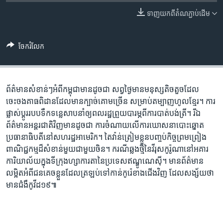
រចនា
សម្ព័ន្ធ​
ទាញ​យក​ពី​តំណភ្ជាប់​ដើម
Khmer English
រំលង​
និង​
បណ្តាញ​សង្គម
ចែករំលែក
ចូល​
ទៅ​
កាន់​
ទំព័រ​
ព័ត៌មានសំខាន់ៗអំពីកម្ពុជាមានដូចជា សព្វថ្ងៃមានមនុស្សតិចតួចដែល
ភាសា
ស្វែង​
ចេះចងគាធពិដានដែលមានក្បាច់គោមច្រើន សម្រាប់តម្បាញហូលខ្មែរ។ ការ
រក
ផ្លាស់ប្តូររបបទឹកទន្លេសាបនាំឲ្យពលរដ្ឋព្រួយបារម្ភពីការបាត់បង់ត្រី។ រីឯ
ព័ត៌មានអន្តរជាតិវិញមានដូចជា ការចំណាយលើការឃោសនាបោះឆ្នោត
ប្រធានាធិបតីនៅសហរដ្ឋអាមេរិក។ តៃវ៉ាន់ត្រៀមខ្លួនបញ្ចប់កិច្ចព្រមព្រៀង
ពាណិជ្ជកម្មដ៏សំខាន់មួយជាមួយចិន។ ករណីឆ្លងថ្មីនៃវីរុសកូរ៉ូណានៅអគារ
ការិយាល័យក្នុងទីក្រុងហ្សាការតានៃប្រទេសឥណ្ឌូណេស៊ី។ មានព័ត៌មាន
លម្អិតអំពីជនគេចខ្លួនដែលត្រឡប់ទៅកាន់កូរ៉េខាងជើងវិញ ដែលសង្ស័យថា
មានជំងឺកូវីដ១៩៕