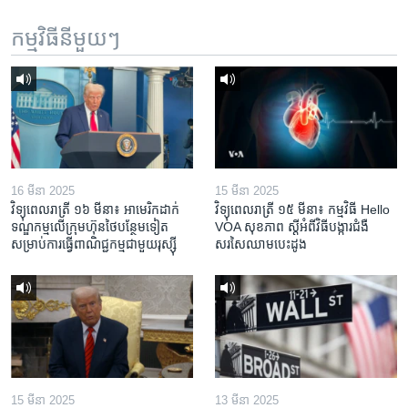
កម្មវិធី​នីមួយៗ
16 មីនា 2025
15 មីនា 2025
វិទ្យុពេលរាត្រី ១៦ មីនា៖ អាមេរិក​ដាក់​
វិទ្យុពេលរាត្រី ១៥ មីនា៖ កម្មវិធី ​Hello
ទណ្ឌកម្ម​លើ​ក្រុមហ៊ុន​ថៃ​បន្ថែម​ទៀត​
VOA សុខភាព ស្ដី​អំពី​វិធី​បង្ការ​ជំងឺ​
សម្រាប់​ការ​ធ្វើ​ពាណិជ្ជកម្ម​ជាមួយ​រុស្ស៊ី
សរសៃ​ឈាម​បេះដូង
15 មីនា 2025
13 មីនា 2025