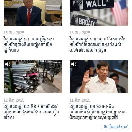
15 មីនា 2025
13 មីនា 2025
វិទ្យុពេលរាត្រី ១៤ មីនា៖ ព្រឹទ្ធសភា
វិទ្យុពេលរាត្រី ១៣ មីនា៖ ឱនភាព​ថវិកា​
អាមេរិកគ្រោងនឹងបញ្ចៀសការបិទ
អាមេរិក​ពី​ខែ​តុលា​ដល់​កុម្ភៈ​កើន​ដល់​
រដ្ឋាភិបាល
១.១៤៧​លានលាន​ដុល្លារ
12 មីនា 2025
11 មីនា 2025
វិទ្យុពេលរាត្រី ១២ មីនា៖ អាមេរិក​ដាក់​
វិទ្យុពេលរាត្រី ១១ មីនា៖ អតីត​
ពន្ធគយ​លើ​ដែកថែក​និង​អាលុយ​មីញ៉ូម​
ប្រធានាធិបតីហ្វីលីពីន​ត្រូវ​ចាប់ខ្លួនតាម
នាំចូល
ដីការ​តុលាការ​ព្រហ្មទណ្ឌ​អន្តរជាតិ
មើល​វីដេអូ​ទាំង​អស់