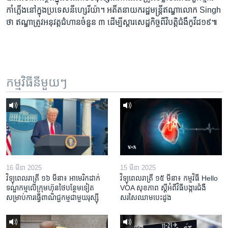
កាំភ្លើង​នៅ​ក្នុង​ប្រទេស​នីហ្សេរីយ៉ា។ អតីត​នាយករដ្ឋមន្ត្រី​ឥណ្ឌា​លោក Singh
ថា ឥណ្ឌា​ត្រូវ​អនុវត្ត​ជំហាន​ចំនួន ៣ ដើម្បី​ស្ដារ​សេដ្ឋកិច្ច​ពី​វិបត្តិ​ជំងឺ​កូវីដ១៩៕
កម្មវិធី​នីមួយៗ
16 មីនា 2025
15 មីនា 2025
វិទ្យុពេលរាត្រី ១៦ មីនា៖ អាមេរិក​ដាក់​
វិទ្យុពេលរាត្រី ១៥ មីនា៖ កម្មវិធី ​Hello
ទណ្ឌកម្ម​លើ​ក្រុមហ៊ុន​ថៃ​បន្ថែម​ទៀត​
VOA សុខភាព ស្ដី​អំពី​វិធី​បង្ការ​ជំងឺ​
សម្រាប់​ការ​ធ្វើ​ពាណិជ្ជកម្ម​ជាមួយ​រុស្ស៊ី
សរសៃ​ឈាម​បេះដូង