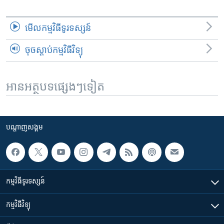
មើល​កម្មវិធី​ទូរទស្សន៍
ចុចស្តាប់កម្មវិធីវិទ្យុ
អានអត្ថបទផ្សេងៗទៀត
បណ្តាញ​សង្គម
កម្មវិធី​ទូរទស្សន៍
កម្មវិធី​វិទ្យុ