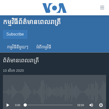
ភ្ជាប់​
ទៅ​
គេហទំព័រ​
កម្មវិធី​ព័ត៌មាន​ពេលរាត្រី
កម្ពុជា
ទាក់ទង
រំលង​
អន្តរជាតិ
Subscribe
និង​
SUBSCRIBE
អាមេរិក
ចូល​
កម្មវិធី​នីមួយៗ
អំពី​កម្មវិធី​
ទៅ​​
ចិន
YouTube Music
ទំព័រ​
ព័ត៌មានពេលរាត្រី
ហេឡូវីអូអេ
ព័ត៌មាន​​
តែ​
កម្ពុជាច្នៃប្រតិដ្ឋ
10 សីហា 2020
Spotify
ម្តង
ព្រឹត្តិការណ៍ព័ត៌មាន
រំលង​
ទទួល​​​សេវា​​​ Podcast
និង​
ទូរទស្សន៍ / វីដេអូ​
ចូល​
No media source currently available
វិទ្យុ / ផតខាសថ៍
ទៅ​
ទំព័រ​
កម្មវិធីទាំងអស់
0:00
59:59