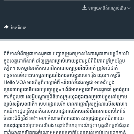
រចនា
សម្ព័ន្ធ​
ទាញ​យក​ពី​តំណភ្ជាប់​ដើម
Khmer English
រំលង​
និង​
បណ្តាញ​សង្គម
ចែករំលែក
ចូល​
ទៅ​
កាន់​
ទំព័រ​
ព័ត៌មាន​អំពី​កម្ពុជា​មាន​ដូចជា បញ្ហា​ចម្រូង​ចម្រាស​នៃ​ការ​ដុត​គោយន្ត​ដឹក​ឈើ​
ភាសា
ស្វែង​
ក្នុង​ខេត្ត​ពោធិ៍សាត់ នាំឲ្យ​គ្រួសារ​ម្ចាស់​គោយន្ត​បារម្ភ​អំពី​ជីវភាព​ក្រីក្រ​បន្ថែម​
រក
ទៀត។ សកម្មជន​អតីត​សមាជិក​គណបក្ស​ប្រឆាំង​បី​នាក់ ត្រូវ​ចាប់​ដាក់​
ពន្ធនាគារ​ចំពោះ​សកម្មភាព​ប្រឆាំង​ការ​ចាប់​ខ្លួន​លោក រ៉ុង ឈុន។ កម្មវិធី
Hello VOA មាន​កិច្ចពិភាក្សា​អំពី «ទំនាក់ទំនង​កម្ពុជា-អាមេរិក​ក្នុង​
ស្ថានភាព​ប្រជាធិបតេយ្យ​បច្ចុប្បន្ន»។ ព័ត៌មាន​អន្តរជាតិ​មាន​ដូចជា អ្នក​ជំនួយ​
ការ​កំពូល​ថា សេដ្ឋី​បណ្តាញ​ព័ត៌មាន​ក្រុង​ហុងកុង​បាន​ត្រូវ​ចាប់​ខ្លួន​នៅ​ក្រោម​
ច្បាប់​សន្តិសុខ​ជាតិ។ សហរដ្ឋ​អាមេរិក មាន​ការ​ឆ្លង​វីរុស​កូរ៉ូណា​លើស៥​លាន​
ករណី។ រដ្ឋមន្ត្រី​សុខាភិបាល​សហរដ្ឋ​អាមេរិក​សរសើរ​វិធានការ​របស់​តៃវ៉ាន់​
ចំពោះ​ជំងឺ​កូវីដ ១៩។ មហា​អំណាច​ពិភពលោក​ សន្យា​ផ្តល់​ប្រាក់​ជិត​៣រយ​
លាន​ដុល្លារ​ដល់​ប្រទេស​លីបង់ បន្ទាប់​ពី​ហេតុការណ៍​ផ្ទុះ។ បុគ្គលិក​ផ្តល់​ជំនួយ​
បារាំង​៦នាក់​ស្ថិត​ក្នុងចំណោម​មនុស្ស​៨នាក់​ដែល​ត្រូវ​សម្លាប់​ដោយ​ពួក​ខ្មាន់​