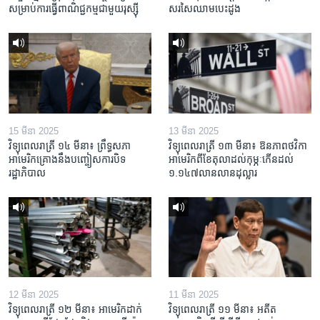
សម្រាប់​ការ​ធ្វើ​ពាណិជ្ជកម្ម​ជាមួយ​រុស្ស៊ី
សរសៃ​ឈាម​បេះដូង
15 មីនា 2025
13 មីនា 2025
វិទ្យុពេលរាត្រី ១៤ មីនា៖ ព្រឹទ្ធសភា
វិទ្យុពេលរាត្រី ១៣ មីនា៖ ឱនភាព​ថវិកា​
អាមេរិកគ្រោងនឹងបញ្ចៀសការបិទ
អាមេរិក​ពី​ខែ​តុលា​ដល់​កុម្ភៈ​កើន​ដល់​
រដ្ឋាភិបាល
១.១៤៧​លានលាន​ដុល្លារ
12 មីនា 2025
11 មីនា 2025
វិទ្យុពេលរាត្រី ១២ មីនា៖ អាមេរិក​ដាក់​
វិទ្យុពេលរាត្រី ១១ មីនា៖ អតីត​