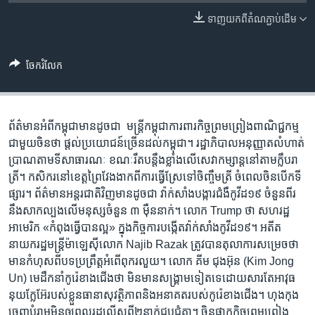
រចនា
សម្ព័ន្ធ​
ទាញ​យក​ពី​តំណភ្ជាប់​ដើម
Khmer English
រំលង​
និង​
បណ្តាញ​សង្គម
ចែករំលែក
ចូល​
ទៅ​
កាន់​
ទំព័រ​
ព័ត៌មាន​អំពី​កម្ពុជា​មាន​ដូចជា មន្រ្តី​កម្ពុជា​ការពារ​កិច្ចព្រមព្រៀង​ពាណិជ្ជកម្ម​
ភាសា
ស្វែង​
ជាមួយ​ចិន​ថា​ ផ្តល់​ប្រយោជន៍​ច្រើន​ដល់​កម្ពុជា។ រដ្ឋាភិបាល​អនុញ្ញាត​លំហាត់​
រក
ប្រាណ​តាម​ទីសាធារណៈ ខណៈ​រឹតបន្តឹង​ខ្លាំង​លើ​សេវា​កម្សាន្ត​នៅ​តាម​ក្លឹប​រា
ត្រី។ កសិករ​នៅ​ខេត្ត​ព្រៃវែង​ងាក​ពី​ការ​ធ្វើ​ស្រែ​ទៅ​ចិញ្ចឹម​ត្រី ចំ​ពេល​ចិន​បើក​ទី
ផ្សារ។ ព័ត៌មាន​អន្តរជាតិ​វិញ​មាន​ដូចជា វ៉ាក់សាំង​បង្ការ​ជំងឺ​កូវីដ​១៩ ចំនួន​​ពីរ​
នឹង​​សាក​ល្បង​លើ​មនុស្ស​​ចំនួន ៣ ម៉ឺន​នាក់។ លោក Trump ថា សហរដ្ឋ​
អាមេរិក «កំពុង​ធ្វើ​បាន​ល្អ» ក្នុង​កិច្ចការ​​បង្កើត​វ៉ាក់សាំង​កូវីដ១៩។ អតីត​
នាយករដ្ឋមន្ត្រី​ម៉ាឡេស៊ី​លោក Najib Razak ត្រូវ​បាន​តុលាការ​សម្រេច​ថា​
មាន​កំហុស​ពី​បទ​ប្រព្រឹត្ត​អំពើ​ពុករលួយ។ លោក គីម ជុងអ៊ុន (Kim Jong
Un) មេដឹកនាំ​កូរ៉េ​ខាងជើង​ថា មិន​មាន​សង្គ្រាម​ទៀត​ទេ​ដោយ​សារ​តែ​អាវុធ​
នុយក្លែអ៊ែ​​របស់​ខ្លួន​​ធានា​សុវត្ថិភាព​និង​អនាគត​របស់​កូរ៉េខាងជើង។ ហុងកុង​
ចេញ​បំរាម​មិន​ឲ្យ​ពលរដ្ឋ​លើស​ពី​​២​នាក់​​ជួប​​ជុំ​គ្នា។ ចិន​ផ្អាក​កិច្ច​ព្រមព្រៀង​