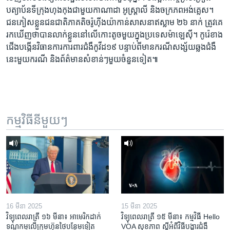
បត្យាប័ន​ទីក្រុង​ហុងកុង​ជាមួយ​កាណាដា អូស្ត្រាលី និង​ចក្រភព​អង់គ្លេស។
ជនភៀសខ្លួន​ជនជាតិ​ភាគតិច​រ៉ូហ៊ីងយ៉ា​កាន់​សាសនា​ឥស្លាម​ ២៦ នាក់​ ត្រូវ​គេ​
រក​ឃើញ​ថា​បាន​លាក់ខ្លួន​នៅ​លើ​កោះ​តូច​មួយ​ក្នុង​ប្រទេស​ម៉ាឡេស៊ី។ កូរ៉េខាង
ជើង​បង្កើន​វិធានការ​ការពារ​ជំងឺ​កូវីដ១៩ បន្ទាប់ពី​មាន​ករណី​សង្ស័យ​ឆ្លង​ជំងឺ​
នេះ​មួយ​ករណី និង​ព័ត៌មាន​សំខាន់ៗ​មួយ​ចំនួន​ទៀត៕
កម្មវិធី​នីមួយៗ
16 មីនា 2025
15 មីនា 2025
វិទ្យុពេលរាត្រី ១៦ មីនា៖ អាមេរិក​ដាក់​
វិទ្យុពេលរាត្រី ១៥ មីនា៖ កម្មវិធី ​Hello
ទណ្ឌកម្ម​លើ​ក្រុមហ៊ុន​ថៃ​បន្ថែម​ទៀត​
VOA សុខភាព ស្ដី​អំពី​វិធី​បង្ការ​ជំងឺ​