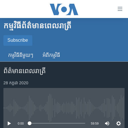
ភ្ជាប់​
ទៅ​
គេហទំព័រ​
កម្មវិធី​ព័ត៌មាន​ពេលរាត្រី
កម្ពុជា
ទាក់ទង
រំលង​
អន្តរជាតិ
Subscribe
និង​
SUBSCRIBE
អាមេរិក
ចូល​
កម្មវិធី​នីមួយៗ
អំពី​កម្មវិធី​
ទៅ​​
ចិន
YouTube Music
ទំព័រ​
ព័ត៌មានពេលរាត្រី
ហេឡូវីអូអេ
ព័ត៌មាន​​
តែ​
កម្ពុជាច្នៃប្រតិដ្ឋ
28 កក្កដា 2020
Spotify
ម្តង
ព្រឹត្តិការណ៍ព័ត៌មាន
រំលង​
ទទួល​​​សេវា​​​ Podcast
និង​
ទូរទស្សន៍ / វីដេអូ​
ចូល​
No media source currently available
វិទ្យុ / ផតខាសថ៍
ទៅ​
ទំព័រ​
កម្មវិធីទាំងអស់
0:00
59:59