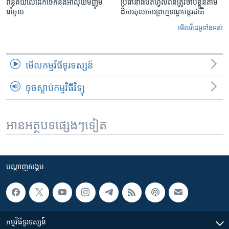
ពន្ធគយ​លើ​ដែកថែក​និង​អាលុយ​មីញ៉ូម​
ប្រធានាធិបតីហ្វីលីពីន​ត្រូវ​ចាប់ខ្លួនតាម
នាំចូល
ដីការ​តុលាការ​ព្រហ្មទណ្ឌ​អន្តរជាតិ
មើល​វីដេអូ​ទាំង​អស់
មើល​កម្មវិធី​ទូរទស្សន៍
ចុចស្តាប់កម្មវិធីវិទ្យុ
អានអត្ថបទផ្សេងៗទៀត
បណ្តាញ​សង្គម
កម្មវិធី​ទូរទស្សន៍