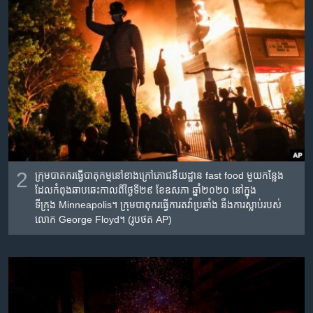
2
ក្រុម​បាតករ​ធ្វើ​បាតុកម្ម​នៅ​ខាង​ក្រៅ​ភោជនីយដ្ឋាន​
fast food
មួយកន្លែង​
ដែល​កំពុង​ឆាបឆេះ​កាលពីថ្ងៃទី២៩ ខែឧសភា ឆ្នាំ២០២០ នៅ​ក្នុង​
ទីក្រុង
Minneapolis
។ ក្រុម​បាតុករ​ធ្វើការ​តវ៉ា​ប្រឆាំង ​នឹងការ​ស្លាប់​របស់​
លោក
George Floyd
។
(រូបថត AP)