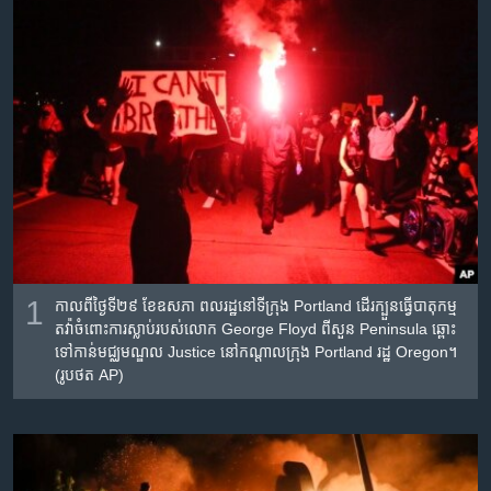
រចនា
សម្ព័ន្ធ​
Khmer English
រំលង​
និង​
បណ្តាញ​សង្គម
ចូល​
ទៅ​
កាន់​
ទំព័រ​
ភាសា
ស្វែង​
រក
1
កាលពីថ្ងៃទី២៩ ខែឧសភា ពលរដ្ឋនៅ​ទីក្រុង​
Portland
ដើរ​ក្បួន​ធ្វើ​បាតុកម្ម​
តវ៉ា​ចំពោះ​ការ​ស្លាប់​របស់​លោក
George Floyd
ពីសួន
Peninsula
ឆ្ពោះ​
ទៅ​កាន់​មជ្ឈមណ្ឌល
Justice
នៅ​កណ្តាល​ក្រុង​
Portland
រដ្ឋ
Oregon។
(រូបថត AP)