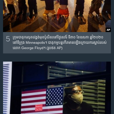
5
ក្រុម​បាតុករ​លុត​ជង្គង់​មុខ​ប៉ូលិស​នៅ​ថ្ងៃសៅរ៍​ ទី៣០ ខែ​ឧសភា ឆ្នាំ២០២០
នៅ​ទីក្រុង​
Minneapolis
។ បាតុកម្ម​បន្ត​កើតមាន​ឡើង​ក្រោយ​ការ​ស្លាប់​របស់​
លោក
George Floyd
។
(
រូបថត
AP)