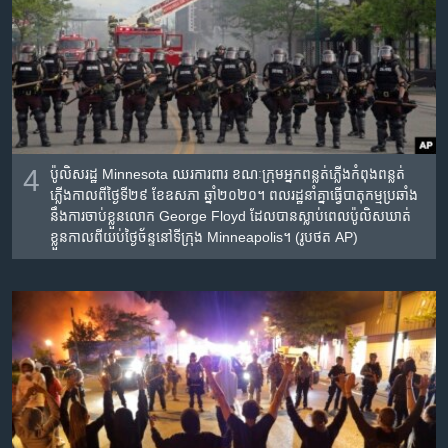
4
ប៉ូលិស​រដ្ឋ​
Minnesota
ឈរ​ការពារ ខណៈ​ក្រុម​អ្នក​ពន្លត់​ភ្លើង​កំពុង​ពន្លត់​
ភ្លើង​កាលពីថ្ងៃទី២៩ ខែឧសភា ឆ្នាំ២០២០។ ពលរដ្ឋនាំគ្នា​ធ្វើបាតុកម្ម​ប្រឆាំង​
នឹង​ការ​ចាប់​ខ្លួន​លោក
George Floyd
ដែល​បាន​ស្លាប់​ពេល​ប៉ូលិស​ឃាត់​
ខ្លួន​កាលពី​យប់​ថ្ងៃច័ន្ទ​នៅ​ទីក្រុង
Minneapolis
។
(រូបថត AP)