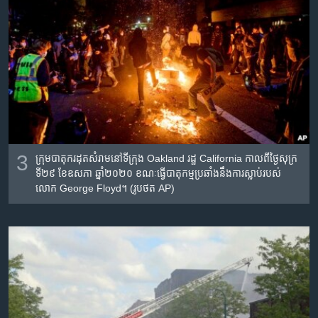
3
ក្រុម​បាតុករ​ដុត​សំរាម​នៅទីក្រុង
Oakland
រដ្ឋ
California
កាលពីថ្ងៃសុក្រ
ទី២៩ ខែ​ឧសភា ឆ្នាំ២០២០ ខណៈ​ធ្វើបាតុកម្ម​ប្រឆាំង​នឹង​ការ​ស្លាប់​របស់​
លោក
George Floyd
។
(
រូបថត
AP)