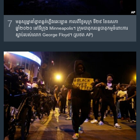
7
មនុស្សម្នា​នាំគ្នា​ពន្លត់​ភ្លើង​ឆេះឡាន កាលពី​ថ្ងៃសុក្រ ទី២៩ ខែ​ឧសភា
ឆ្នាំ២០២០ នៅ​ទីក្រុង
Minneapolis
។ ក្រុមបាតុករ​បន្ត​បាតុកម្ម​ចំពោះ​ការ​
ស្លាប់​របស់​លោក​
George Floyd
។
(
រូបថត
AP)