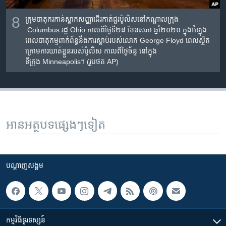
8
ក្រុមបាតុករ​កាន់​ស្លាក​សញ្ញា​ដើរកាត់​ជួរ​ប៉ូលិស​នៅ​កណ្តាល​ក្រុង​
Columbus
រដ្ឋ​
Ohio
កាលពីថ្ងៃទី២៨ ខែឧសភា ឆ្នាំ២០២០ ក្នុង​អំឡុង
ពេលបាតុកម្ម​ពាក់ព័ន្ធ​នឹងការ​ស្លាប់​របស់​លោក
George Floyd
ពេល​ស្ថិត​
ក្រោម​ការឃាត់​ខ្លួន​របស់​ប៉ូលិស កាលពីថ្ងៃច័ន្ទ នៅ​ក្នុង
ទីក្រុង
Minneapolis
។
(រូបថត AP)
អានអត្ថបទផ្សេងៗទៀត
បណ្តាញ​សង្គម
កម្មវិធី​ទូរទស្សន៍