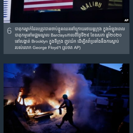
6
បាតុករ​ម្នាក់​ដែល​ត្រូវ​បាន​ចាប់ខ្លួន​ឈរ​នៅ​ក្រោយ​រថយន្ត​ក្រុង​ ក្នុង​អំឡុង​ពេល​
បាតុកម្ម​នៅ​មជ្ឈមណ្ឌល
Barclays
កាលពីថ្ងៃទី២៩ ខែឧសភា​ ឆ្នាំ២០២០
នៅ​សង្កាត់​
Brooklyn
ក្នុង​ទីក្រុង ញូវយ៉ក ដើម្បីតវ៉ា​ប្រឆាំង​នឹង​ការ​ស្លាប់​
របស់​លោក
George Floyd
។
(រូបថត AP)