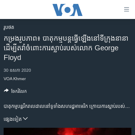
ភ្ជាប់​
ទៅ​
គេហទំព័រ​
រូបថត
កម្ពុជា
ទាក់ទង
កម្រង​រូបភាព៖ បាតុកម្ម​បន្ត​ធ្វើ​ឡើងនៅទីក្រុង​នានា
រំលង​
អន្តរជាតិ
ដើម្បី​តវ៉ា​ចំពោះ​ការ​ស្លាប់​របស់​លោក George
និង​
អាមេរិក
Floyd
ចូល​
ទៅ​​
ចិន
30 ឧសភា 2020
ទំព័រ​
ហេឡូវីអូអេ
ព័ត៌មាន​​
VOA Khmer
តែ​
កម្ពុជាច្នៃប្រតិដ្ឋ
ចែករំលែក
ម្តង
ព្រឹត្តិការណ៍ព័ត៌មាន
រំលង​
បាតុកម្ម​បន្តរីករាលដាល​នៅទូទាំង​សហរដ្ឋ​អាមេរិក ក្រោយ​ការ​ស្លាប់​របស់លោក George Floyd ពលរដ្ឋ​អាមេរិកាំង​ដើម​កំណើត​អាហ្វ្រិក​ ដែល​បាន​ស្លាប់​ បន្ទាប់​ពី​ប៉ូលិស​លុត​ជង្គង់​សង្កត់​ពីលើ​ ក ខណៈ​ពេល​ដែល​លោក Floyd ដេក​នៅ​លើ​ដី​និង​ជាប់​ខ្នោះ​ដៃ។ វីដេអូ​ត្រូវ​បាន​គេ​មើល​ឃើញ​នៅ​ជុំវិញ​ពិភពលោក​និង​បាន​បង្ក​ឲ្យ​មាន​ការ​ខឹង​សម្បារ។
និង​
ទូរទស្សន៍ / វីដេអូ​
ចូល​
វិទ្យុ / ផតខាសថ៍
ផ្សេង​ទៀត
ទៅ​
ទំព័រ​
កម្មវិធីទាំងអស់