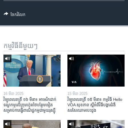
រចនា
សម្ព័ន្ធ​
Khmer English
រំលង​
ចែករំលែក
និង​
បណ្តាញ​សង្គម
ចូល​
ទៅ​
កាន់​
កម្មវិធី​នីមួយៗ
ទំព័រ​
ភាសា
ស្វែង​
រក
16 មីនា 2025
15 មីនា 2025
វិទ្យុពេលរាត្រី ១៦ មីនា៖ អាមេរិក​ដាក់​
វិទ្យុពេលរាត្រី ១៥ មីនា៖ កម្មវិធី ​Hello
ទណ្ឌកម្ម​លើ​ក្រុមហ៊ុន​ថៃ​បន្ថែម​ទៀត​
VOA សុខភាព ស្ដី​អំពី​វិធី​បង្ការ​ជំងឺ​
សម្រាប់​ការ​ធ្វើ​ពាណិជ្ជកម្ម​ជាមួយ​រុស្ស៊ី
សរសៃ​ឈាម​បេះដូង