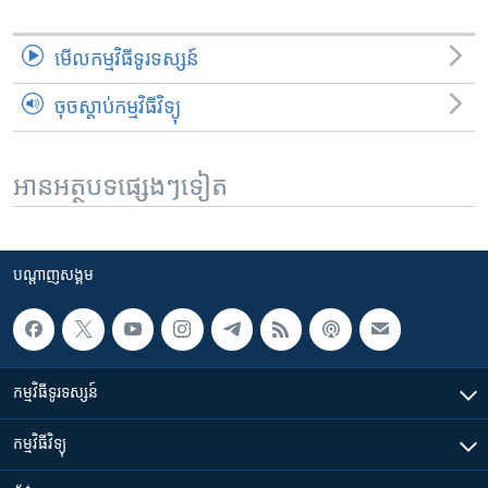
មើល​កម្មវិធី​ទូរទស្សន៍
ចុចស្តាប់កម្មវិធីវិទ្យុ
អានអត្ថបទផ្សេងៗទៀត
បណ្តាញ​សង្គម
កម្មវិធី​ទូរទស្សន៍
កម្មវិធី​វិទ្យុ