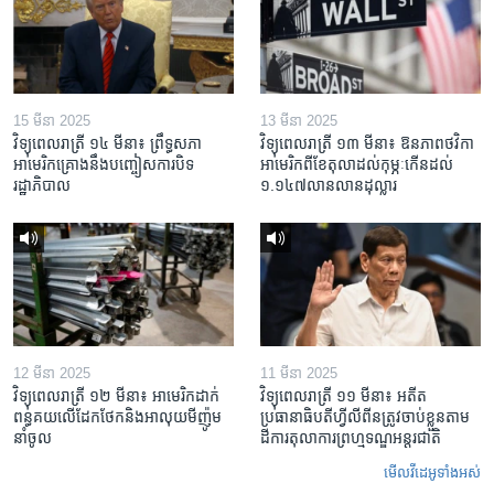
15 មីនា 2025
13 មីនា 2025
វិទ្យុពេលរាត្រី ១៤ មីនា៖ ព្រឹទ្ធសភា
វិទ្យុពេលរាត្រី ១៣ មីនា៖ ឱនភាព​ថវិកា​
អាមេរិកគ្រោងនឹងបញ្ចៀសការបិទ
អាមេរិក​ពី​ខែ​តុលា​ដល់​កុម្ភៈ​កើន​ដល់​
រដ្ឋាភិបាល
១.១៤៧​លានលាន​ដុល្លារ
12 មីនា 2025
11 មីនា 2025
វិទ្យុពេលរាត្រី ១២ មីនា៖ អាមេរិក​ដាក់​
វិទ្យុពេលរាត្រី ១១ មីនា៖ អតីត​
ពន្ធគយ​លើ​ដែកថែក​និង​អាលុយ​មីញ៉ូម​
ប្រធានាធិបតីហ្វីលីពីន​ត្រូវ​ចាប់ខ្លួនតាម
នាំចូល
ដីការ​តុលាការ​ព្រហ្មទណ្ឌ​អន្តរជាតិ
មើល​វីដេអូ​ទាំង​អស់