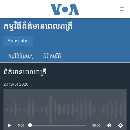
ភ្ជាប់​
ទៅ​
គេហទំព័រ​
កម្មវិធី​ព័ត៌មាន​ពេលរាត្រី
កម្ពុជា
ទាក់ទង
រំលង​
អន្តរជាតិ
Subscribe
និង​
SUBSCRIBE
អាមេរិក
ចូល​
កម្មវិធី​នីមួយៗ
អំពី​កម្មវិធី​
ទៅ​​
ចិន
YouTube Music
ទំព័រ​
ព័ត៌មានពេលរាត្រី
ហេឡូវីអូអេ
ព័ត៌មាន​​
តែ​
កម្ពុជាច្នៃប្រតិដ្ឋ
20 មេសា 2020
Spotify
ម្តង
ព្រឹត្តិការណ៍ព័ត៌មាន
រំលង​
ទទួល​​​សេវា​​​ Podcast
និង​
ទូរទស្សន៍ / វីដេអូ​
ចូល​
No media source currently available
វិទ្យុ / ផតខាសថ៍
ទៅ​
ទំព័រ​
កម្មវិធីទាំងអស់
0:00
59:30