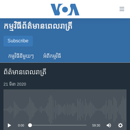
ភ្ជាប់​
ទៅ​
គេហទំព័រ​
កម្មវិធី​ព័ត៌មាន​ពេលរាត្រី
កម្ពុជា
ទាក់ទង
រំលង​
អន្តរជាតិ
Subscribe
និង​
SUBSCRIBE
អាមេរិក
ចូល​
កម្មវិធី​នីមួយៗ
អំពី​កម្មវិធី​
ទៅ​​
ចិន
YouTube Music
ទំព័រ​
ព័ត៌មានពេលរាត្រី
ហេឡូវីអូអេ
ព័ត៌មាន​​
តែ​
កម្ពុជាច្នៃប្រតិដ្ឋ
21 មីនា 2020
Spotify
ម្តង
ព្រឹត្តិការណ៍ព័ត៌មាន
រំលង​
ទទួល​​​សេវា​​​ Podcast
និង​
ទូរទស្សន៍ / វីដេអូ​
ចូល​
No media source currently available
វិទ្យុ / ផតខាសថ៍
ទៅ​
ទំព័រ​
កម្មវិធីទាំងអស់
0:00
59:30