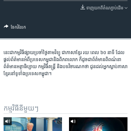
រចនា
សម្ព័ន្ធ​
ទាញ​យក​ពី​តំណភ្ជាប់​ដើម
Khmer English
រំលង​
និង​
បណ្តាញ​សង្គម
ចែករំលែក
ចូល​
ទៅ​
កាន់​
ទំព័រ​
នេះ​ជា​កម្ម​វិធី​ផ្សាយ​ប្រចាំ​ថ្ងៃ​តាម​វិទ្យុ ​ជាភាសា​ខ្មែរ​ រយៈ​ពេល​ ៦០​ នាទី ដែល​
ភាសា
ស្វែង​
ផ្តល់​ព័ត៌មាន​អំពី​ប្រទេស​កម្ពុជា​និង​ពិភព​លោក ​ក៏ដូច​ជា​ព័ត៌មាន​ពិពណ៌នា
រក
ព័ត៌មាន​អត្ថាធិប្បាយ​ កម្ម​វិធី​តន្ត្រី ​និង​បទ​វិចារណកថា​ ជូន​ដល់​អ្នក​ស្តាប់​ភាសា​
ខ្មែរ​នៅ​ទូទាំង​ប្រទេស​កម្ពុជា។
កម្មវិធី​នីមួយៗ