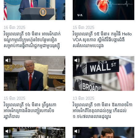
16 មីនា 2025
15 មីនា 2025
វិទ្យុពេលរាត្រី ១៦ មីនា៖ អាមេរិក​ដាក់​
វិទ្យុពេលរាត្រី ១៥ មីនា៖ កម្មវិធី ​Hello
ទណ្ឌកម្ម​លើ​ក្រុមហ៊ុន​ថៃ​បន្ថែម​ទៀត​
VOA សុខភាព ស្ដី​អំពី​វិធី​បង្ការ​ជំងឺ​
សម្រាប់​ការ​ធ្វើ​ពាណិជ្ជកម្ម​ជាមួយ​រុស្ស៊ី
សរសៃ​ឈាម​បេះដូង
15 មីនា 2025
13 មីនា 2025
វិទ្យុពេលរាត្រី ១៤ មីនា៖ ព្រឹទ្ធសភា
វិទ្យុពេលរាត្រី ១៣ មីនា៖ ឱនភាព​ថវិកា​
អាមេរិកគ្រោងនឹងបញ្ចៀសការបិទ
អាមេរិក​ពី​ខែ​តុលា​ដល់​កុម្ភៈ​កើន​ដល់​
រដ្ឋាភិបាល
១.១៤៧​លានលាន​ដុល្លារ