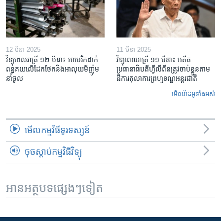
12 មីនា 2025
11 មីនា 2025
វិទ្យុពេលរាត្រី ១២ មីនា៖ អាមេរិក​ដាក់​
វិទ្យុពេលរាត្រី ១១ មីនា៖ អតីត​
ពន្ធគយ​លើ​ដែកថែក​និង​អាលុយ​មីញ៉ូម​
ប្រធានាធិបតីហ្វីលីពីន​ត្រូវ​ចាប់ខ្លួនតាម
នាំចូល
ដីការ​តុលាការ​ព្រហ្មទណ្ឌ​អន្តរជាតិ
មើល​វីដេអូ​ទាំង​អស់
មើល​កម្មវិធី​ទូរទស្សន៍
ចុចស្តាប់កម្មវិធីវិទ្យុ
អានអត្ថបទផ្សេងៗទៀត