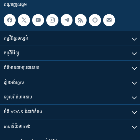
បណ្តាញ​សង្គម
កម្មវិធី​ទូរទស្សន៍
កម្មវិធី​វិទ្យុ
ព័ត៌មាន​តាមប្រធានបទ​
រៀន​​អង់គ្លេស
ទទួល​ព័ត៌មាន​តាម
អំពី​ VOA & ទំនាក់ទំនង
គេហទំព័រ​​ទាក់ទង