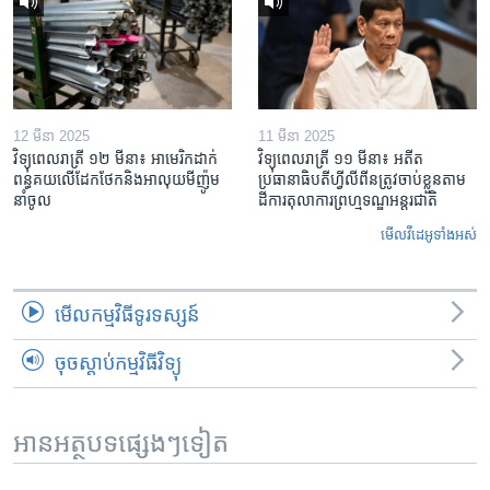
12 មីនា 2025
11 មីនា 2025
វិទ្យុពេលរាត្រី ១២ មីនា៖ អាមេរិក​ដាក់​
វិទ្យុពេលរាត្រី ១១ មីនា៖ អតីត​
ពន្ធគយ​លើ​ដែកថែក​និង​អាលុយ​មីញ៉ូម​
ប្រធានាធិបតីហ្វីលីពីន​ត្រូវ​ចាប់ខ្លួនតាម
នាំចូល
ដីការ​តុលាការ​ព្រហ្មទណ្ឌ​អន្តរជាតិ
មើល​វីដេអូ​ទាំង​អស់
មើល​កម្មវិធី​ទូរទស្សន៍
ចុចស្តាប់កម្មវិធីវិទ្យុ
អានអត្ថបទផ្សេងៗទៀត