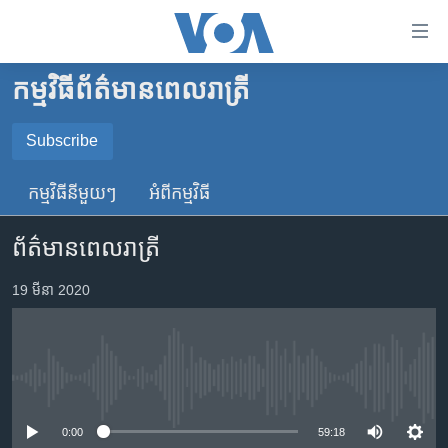
ភ្ជាប់​
ទៅ​
គេហទំព័រ​
កម្មវិធី​ព័ត៌មាន​ពេលរាត្រី
កម្ពុជា
ទាក់ទង
រំលង​
អន្តរជាតិ
Subscribe
និង​
SUBSCRIBE
អាមេរិក
ចូល​
កម្មវិធី​នីមួយៗ
អំពី​កម្មវិធី​
ទៅ​​
ចិន
YouTube Music
ទំព័រ​
ព័ត៌មានពេលរាត្រី
ហេឡូវីអូអេ
ព័ត៌មាន​​
តែ​
កម្ពុជាច្នៃប្រតិដ្ឋ
19 មីនា 2020
Spotify
ម្តង
ព្រឹត្តិការណ៍ព័ត៌មាន
រំលង​
ទទួល​​​សេវា​​​ Podcast
និង​
ទូរទស្សន៍ / វីដេអូ​
ចូល​
No media source currently available
វិទ្យុ / ផតខាសថ៍
ទៅ​
ទំព័រ​
កម្មវិធីទាំងអស់
0:00
59:18