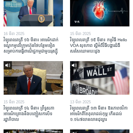
16 មីនា 2025
15 មីនា 2025
វិទ្យុពេលរាត្រី ១៦ មីនា៖ អាមេរិក​ដាក់​
វិទ្យុពេលរាត្រី ១៥ មីនា៖ កម្មវិធី ​Hello
ទណ្ឌកម្ម​លើ​ក្រុមហ៊ុន​ថៃ​បន្ថែម​ទៀត​
VOA សុខភាព ស្ដី​អំពី​វិធី​បង្ការ​ជំងឺ​
សម្រាប់​ការ​ធ្វើ​ពាណិជ្ជកម្ម​ជាមួយ​រុស្ស៊ី
សរសៃ​ឈាម​បេះដូង
15 មីនា 2025
13 មីនា 2025
វិទ្យុពេលរាត្រី ១៤ មីនា៖ ព្រឹទ្ធសភា
វិទ្យុពេលរាត្រី ១៣ មីនា៖ ឱនភាព​ថវិកា​
អាមេរិកគ្រោងនឹងបញ្ចៀសការបិទ
អាមេរិក​ពី​ខែ​តុលា​ដល់​កុម្ភៈ​កើន​ដល់​
រដ្ឋាភិបាល
១.១៤៧​លានលាន​ដុល្លារ