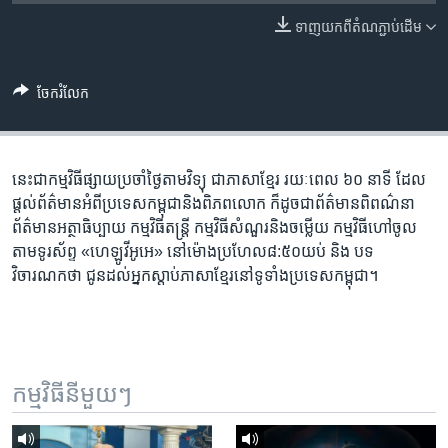
រចនា
សម្ព័ន្ធ​
ទាញ​យក​ពី​តំណភ្ជាប់​ដើម
Khmer English
រំលង​
និង​
បណ្តាញ​សង្គម
ចែករំលែក
ចូល​
ទៅ​
កាន់​
ទំព័រ​
នេះ​ជា​កម្ម​វិធី​ផ្សាយ​ប្រចាំ​ថ្ងៃ​តាម​វិទ្យុ ​ជាភាសា​ខ្មែរ​ រយៈ​ពេល​ ៦០​ នាទី ដែល​
ភាសា
ស្វែង​
ផ្តល់​ព័ត៌មាន​អំពី​ប្រទេស​កម្ពុជា​និង​ពិភព​លោក ​ក៏ដូច​ជា​ព័ត៌មាន​ពិពណ៌នា
រក
ព័ត៌មាន​អត្ថាធិប្បាយ​ កម្ម​វិធី​តន្ត្រី ​កម្មវិធី​​សំណួរ​និង​ចម្លើយ​ កម្ម​វិធី​ហៅ​ចូល​
តាម​ទូរ​ស័ព្ទ «ហេឡូវីអូអេ» នៅ​ម៉ោង​​ប្រហែល​៨:៥០​យប់ ​និង បទ​
វិចារណកថា​ ជូន​ដល់​អ្នក​ស្តាប់​ភាសា​ខ្មែរ​នៅ​ទូទាំង​ប្រទេស​កម្ពុជា។
កម្មវិធី​នីមួយៗ