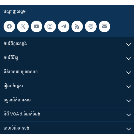
បណ្តាញ​សង្គម
កម្មវិធី​ទូរទស្សន៍
កម្មវិធី​វិទ្យុ
ព័ត៌មាន​តាមប្រធានបទ​
រៀន​​អង់គ្លេស
ទទួល​ព័ត៌មាន​តាម
អំពី​ VOA & ទំនាក់ទំនង
គេហទំព័រ​​ទាក់ទង