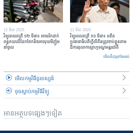
12 មីនា 2025
11 មីនា 2025
វិទ្យុពេលរាត្រី ១២ មីនា៖ អាមេរិក​ដាក់​
វិទ្យុពេលរាត្រី ១១ មីនា៖ អតីត​
ពន្ធគយ​លើ​ដែកថែក​និង​អាលុយ​មីញ៉ូម​
ប្រធានាធិបតីហ្វីលីពីន​ត្រូវ​ចាប់ខ្លួនតាម
នាំចូល
ដីការ​តុលាការ​ព្រហ្មទណ្ឌ​អន្តរជាតិ
មើល​វីដេអូ​ទាំង​អស់
មើល​កម្មវិធី​ទូរទស្សន៍
ចុចស្តាប់កម្មវិធីវិទ្យុ
អានអត្ថបទផ្សេងៗទៀត