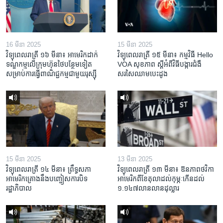
16 មីនា 2025
15 មីនា 2025
វិទ្យុពេលរាត្រី ១៦ មីនា៖ អាមេរិក​ដាក់​
វិទ្យុពេលរាត្រី ១៥ មីនា៖ កម្មវិធី ​Hello
ទណ្ឌកម្ម​លើ​ក្រុមហ៊ុន​ថៃ​បន្ថែម​ទៀត​
VOA សុខភាព ស្ដី​អំពី​វិធី​បង្ការ​ជំងឺ​
សម្រាប់​ការ​ធ្វើ​ពាណិជ្ជកម្ម​ជាមួយ​រុស្ស៊ី
សរសៃ​ឈាម​បេះដូង
15 មីនា 2025
13 មីនា 2025
វិទ្យុពេលរាត្រី ១៤ មីនា៖ ព្រឹទ្ធសភា
វិទ្យុពេលរាត្រី ១៣ មីនា៖ ឱនភាព​ថវិកា​
អាមេរិកគ្រោងនឹងបញ្ចៀសការបិទ
អាមេរិក​ពី​ខែ​តុលា​ដល់​កុម្ភៈ​កើន​ដល់​
រដ្ឋាភិបាល
១.១៤៧​លានលាន​ដុល្លារ