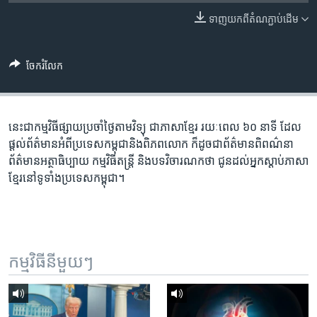
រចនា
សម្ព័ន្ធ​
ទាញ​យក​ពី​តំណភ្ជាប់​ដើម
Khmer English
រំលង​
និង​
បណ្តាញ​សង្គម
ចែករំលែក
ចូល​
ទៅ​
កាន់​
ទំព័រ​
នេះ​ជា​កម្ម​វិធី​ផ្សាយ​ប្រចាំ​ថ្ងៃ​តាម​វិទ្យុ ​ជាភាសា​ខ្មែរ​ រយៈ​ពេល​ ៦០​ នាទី ដែល​
ភាសា
ស្វែង​
ផ្តល់​ព័ត៌មាន​អំពី​ប្រទេស​កម្ពុជា​និង​ពិភព​លោក ​ក៏ដូច​ជា​ព័ត៌មាន​ពិពណ៌នា
រក
ព័ត៌មាន​អត្ថាធិប្បាយ​ កម្ម​វិធី​តន្ត្រី ​និង​បទ​វិចារណកថា​ ជូន​ដល់​អ្នក​ស្តាប់​ភាសា​
ខ្មែរ​នៅ​ទូទាំង​ប្រទេស​កម្ពុជា។
កម្មវិធី​នីមួយៗ