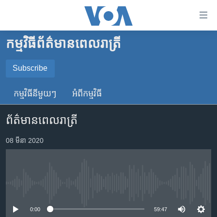
ភ្ជាប់​
ទៅ​
គេហទំព័រ​
កម្មវិធី​ព័ត៌មាន​ពេលរាត្រី
កម្ពុជា
ទាក់ទង
រំលង​
អន្តរជាតិ
Subscribe
និង​
SUBSCRIBE
អាមេរិក
ចូល​
កម្មវិធី​នីមួយៗ
អំពី​កម្មវិធី​
ទៅ​​
ចិន
YouTube Music
ទំព័រ​
ព័ត៌មានពេលរាត្រី
ហេឡូវីអូអេ
ព័ត៌មាន​​
តែ​
កម្ពុជាច្នៃប្រតិដ្ឋ
08 មីនា 2020
Spotify
ម្តង
ព្រឹត្តិការណ៍ព័ត៌មាន
រំលង​
ទទួល​​​សេវា​​​ Podcast
និង​
ទូរទស្សន៍ / វីដេអូ​
ចូល​
No media source currently available
វិទ្យុ / ផតខាសថ៍
ទៅ​
ទំព័រ​
កម្មវិធីទាំងអស់
0:00
59:47