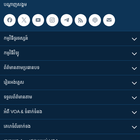
បណ្តាញ​សង្គម
កម្មវិធី​ទូរទស្សន៍
កម្មវិធី​វិទ្យុ
ព័ត៌មាន​តាមប្រធានបទ​
រៀន​​អង់គ្លេស
ទទួល​ព័ត៌មាន​តាម
អំពី​ VOA & ទំនាក់ទំនង
គេហទំព័រ​​ទាក់ទង