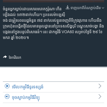
រចនា
សម្ព័ន្ធ​
ទាញ​យក​ពី​តំណភ្ជាប់​ដើម
Khmer English
ចំនួន​អ្នកស្លាប់​ដោយសារ​មេរោគ​កូរ៉ូណា កើន
រំលង​
ឡើង​ដល់ ១៣២នាក់​ហើយ។ ប្រទេស​ម៉ាឡេស៊ី
និង​
ចង់ ជម្លៀស​ពលរដ្ឋ​ចំនួន ៧៨ នាក់​របស់​ខ្លួន​ចេញ​ពី​ទីក្រុង​វូហាន ហើយនឹង​
បណ្តាញ​សង្គម
ចូល​
ក្រុមហ៊ុន​បង្កើត​ថ្មី​ដែល​មាន​មូលដ្ឋាន​នៅ​ប្រទេស​សិង្ហបុរី បណ្តុះ​សាច់​បង្គា និង​
ទៅ​
បង្កង​នៅក្នុង​បន្ទប់ពិសោធន៍។ នេះ ជា​កម្មវិធី VOA60 សម្រាប់​ថ្ងៃទី ២៩ ខែ
កាន់​
មករា ឆ្នាំ ២០២០៕
ទំព័រ​
ភាសា
ស្វែង​
រក
ចែករំលែក
មើល​កម្មវិធី​ទូរទស្សន៍
ចុចស្តាប់កម្មវិធីវិទ្យុ