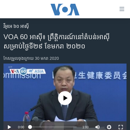
ភ្ជាប់​
ទៅ​
គេហទំព័រ​
វីអូអេ ៦០ អាស៊ី
កម្ពុជា
ទាក់ទង
VOA 60 អាស៊ី៖ ព្រឹត្តិការណ៍​នៅ​តំបន់​អាស៊ី​
រំលង​
អន្តរជាតិ
សម្រាប់​ថ្ងៃ​ទី២៩ ខែមករា ២០២០
និង​
អាមេរិក
ចូល​
កែសម្រួល​ចុង​ក្រោយ 30 មករា 2020
ទៅ​​
ចិន
ទំព័រ​
ហេឡូវីអូអេ
ព័ត៌មាន​​
តែ​
កម្ពុជាច្នៃប្រតិដ្ឋ
ម្តង
ព្រឹត្តិការណ៍ព័ត៌មាន
រំលង​
No media source currently available
និង​
ទូរទស្សន៍ / វីដេអូ​
ចូល​
វិទ្យុ / ផតខាសថ៍
ទៅ​
ទំព័រ​
កម្មវិធីទាំងអស់
0:00
1:00