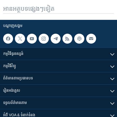
អានអត្ថបទផ្សេងៗទៀត
បណ្តាញ​សង្គម
កម្មវិធី​ទូរទស្សន៍
កម្មវិធី​វិទ្យុ
ព័ត៌មាន​តាមប្រធានបទ​
រៀន​​អង់គ្លេស
ទទួល​ព័ត៌មាន​តាម
អំពី​ VOA & ទំនាក់ទំនង