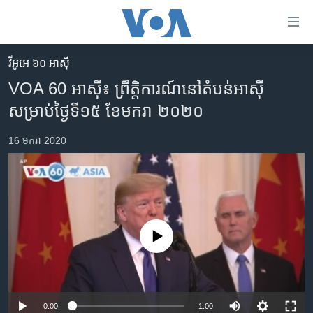
ភ្ជាប់​
ទៅ​
គេហទំព័រ​
វីអូអេ ៦០ អាស៊ី
កម្ពុជា
ទាក់ទង
VOA 60 អាស៊ី៖ ព្រឹត្តិការណ៍​នៅ​តំបន់​អាស៊ី​
រំលង​
អន្តរជាតិ
សម្រាប់​ថ្ងៃ​ទី១៥ ខែមករា ២០២០
និង​
អាមេរិក
ចូល​
16 មករា 2020
ទៅ​​
ចិន
ទំព័រ​
ហេឡូវីអូអេ
ព័ត៌មាន​​
តែ​
កម្ពុជាច្នៃប្រតិដ្ឋ
ម្តង
ព្រឹត្តិការណ៍ព័ត៌មាន
រំលង​
No media source currently available
និង​
ទូរទស្សន៍ / វីដេអូ​
ចូល​
វិទ្យុ / ផតខាសថ៍
ទៅ​
ទំព័រ​
កម្មវិធីទាំងអស់
0:00
1:00