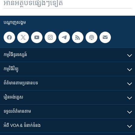
អានអត្ថបទផ្សេងៗទៀត
បណ្តាញ​សង្គម
កម្មវិធី​ទូរទស្សន៍
កម្មវិធី​វិទ្យុ
ព័ត៌មាន​តាមប្រធានបទ​
រៀន​​អង់គ្លេស
ទទួល​ព័ត៌មាន​តាម
អំពី​ VOA & ទំនាក់ទំនង