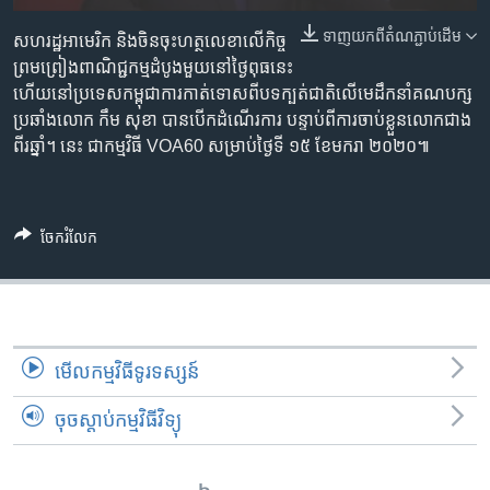
រចនា
សម្ព័ន្ធ​
ទាញ​យក​ពី​តំណភ្ជាប់​ដើម
Khmer English
សហរដ្ឋ​អាមេរិក និង​ចិន​ចុះ​ហត្ថលេខា​លើ​កិច្ច
រំលង​
ព្រមព្រៀង​ពាណិជ្ជកម្ម​ដំបូង​មួយ​នៅ​ថ្ងៃពុធ​នេះ
និង​
ហើយ​នៅ​ប្រទេស​កម្ពុជា​ការកាត់ទោស​ពី​បទ​ក្បត់ជាតិ​លើ​មេដឹកនាំ​គណបក្ស​
បណ្តាញ​សង្គម
ចូល​
ប្រឆាំង​លោក កឹម សុខា បាន​បើក​ដំណើរការ បន្ទាប់ពី​ការចាប់ខ្លួន​លោក​ជាង​
ទៅ​
ពីរឆ្នាំ។ នេះ ជា​កម្មវិធី VOA60 សម្រាប់​ថ្ងៃទី ១៥ ខែមករា ២០២០៕
កាន់​
ទំព័រ​
ភាសា
ស្វែង​
ចែករំលែក
រក
មើល​កម្មវិធី​ទូរទស្សន៍
ចុចស្តាប់កម្មវិធីវិទ្យុ