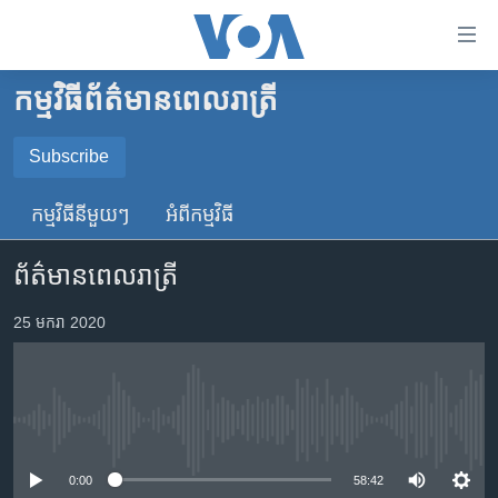
ភ្ជាប់​
ទៅ​
គេហទំព័រ​
កម្មវិធី​ព័ត៌មាន​ពេលរាត្រី
កម្ពុជា
ទាក់ទង
រំលង​
អន្តរជាតិ
Subscribe
និង​
SUBSCRIBE
អាមេរិក
ចូល​
កម្មវិធី​នីមួយៗ
អំពី​កម្មវិធី​
ទៅ​​
ចិន
YouTube Music
ទំព័រ​
ព័ត៌មានពេលរាត្រី
ហេឡូវីអូអេ
ព័ត៌មាន​​
តែ​
កម្ពុជាច្នៃប្រតិដ្ឋ
25 មករា 2020
Spotify
ម្តង
ព្រឹត្តិការណ៍ព័ត៌មាន
រំលង​
ទទួល​​​សេវា​​​ Podcast
និង​
ទូរទស្សន៍ / វីដេអូ​
ចូល​
No media source currently available
វិទ្យុ / ផតខាសថ៍
ទៅ​
ទំព័រ​
កម្មវិធីទាំងអស់
0:00
58:42