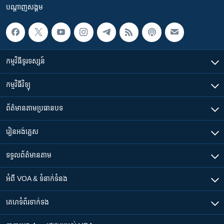
បណ្តាញ​សង្គម
កម្មវិធី​ទូរទស្សន៍
កម្មវិធី​វិទ្យុ
ព័ត៌មាន​តាមប្រធានបទ​
រៀន​​អង់គ្លេស
ទទួល​ព័ត៌មាន​តាម
អំពី​ VOA & ទំនាក់ទំនង
គេហទំព័រ​​ទាក់ទង