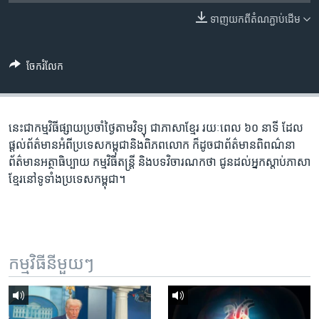
រចនា
សម្ព័ន្ធ​
ទាញ​យក​ពី​តំណភ្ជាប់​ដើម
Khmer English
រំលង​
និង​
បណ្តាញ​សង្គម
ចែករំលែក
ចូល​
ទៅ​
កាន់​
ទំព័រ​
នេះ​ជា​កម្ម​វិធី​ផ្សាយ​ប្រចាំ​ថ្ងៃ​តាម​វិទ្យុ ​ជាភាសា​ខ្មែរ​ រយៈ​ពេល​ ៦០​ នាទី ដែល​
ភាសា
ស្វែង​
ផ្តល់​ព័ត៌មាន​អំពី​ប្រទេស​កម្ពុជា​និង​ពិភព​លោក ​ក៏ដូច​ជា​ព័ត៌មាន​ពិពណ៌នា
រក
ព័ត៌មាន​អត្ថាធិប្បាយ​ កម្ម​វិធី​តន្ត្រី ​និង​បទ​វិចារណកថា​ ជូន​ដល់​អ្នក​ស្តាប់​ភាសា​
ខ្មែរ​នៅ​ទូទាំង​ប្រទេស​កម្ពុជា។
កម្មវិធី​នីមួយៗ