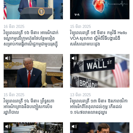
16 មីនា 2025
15 មីនា 2025
វិទ្យុពេលរាត្រី ១៦ មីនា៖ អាមេរិក​ដាក់​
វិទ្យុពេលរាត្រី ១៥ មីនា៖ កម្មវិធី ​Hello
ទណ្ឌកម្ម​លើ​ក្រុមហ៊ុន​ថៃ​បន្ថែម​ទៀត​
VOA សុខភាព ស្ដី​អំពី​វិធី​បង្ការ​ជំងឺ​
សម្រាប់​ការ​ធ្វើ​ពាណិជ្ជកម្ម​ជាមួយ​រុស្ស៊ី
សរសៃ​ឈាម​បេះដូង
15 មីនា 2025
13 មីនា 2025
វិទ្យុពេលរាត្រី ១៤ មីនា៖ ព្រឹទ្ធសភា
វិទ្យុពេលរាត្រី ១៣ មីនា៖ ឱនភាព​ថវិកា​
អាមេរិកគ្រោងនឹងបញ្ចៀសការបិទ
អាមេរិក​ពី​ខែ​តុលា​ដល់​កុម្ភៈ​កើន​ដល់​
រដ្ឋាភិបាល
១.១៤៧​លានលាន​ដុល្លារ