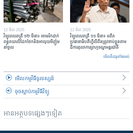
12 មីនា 2025
11 មីនា 2025
វិទ្យុពេលរាត្រី ១២ មីនា៖ អាមេរិក​ដាក់​
វិទ្យុពេលរាត្រី ១១ មីនា៖ អតីត​
ពន្ធគយ​លើ​ដែកថែក​និង​អាលុយ​មីញ៉ូម​
ប្រធានាធិបតីហ្វីលីពីន​ត្រូវ​ចាប់ខ្លួនតាម
នាំចូល
ដីការ​តុលាការ​ព្រហ្មទណ្ឌ​អន្តរជាតិ
មើល​វីដេអូ​ទាំង​អស់
មើល​កម្មវិធី​ទូរទស្សន៍
ចុចស្តាប់កម្មវិធីវិទ្យុ
អានអត្ថបទផ្សេងៗទៀត