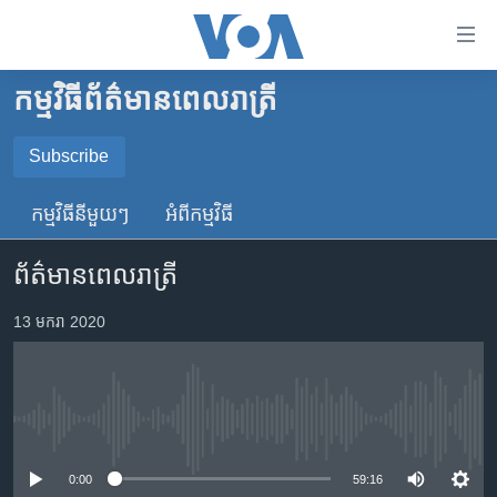
ភ្ជាប់​
ទៅ​
គេហទំព័រ​
កម្មវិធី​ព័ត៌មាន​ពេលរាត្រី
កម្ពុជា
ទាក់ទង
រំលង​
អន្តរជាតិ
Subscribe
និង​
SUBSCRIBE
អាមេរិក
ចូល​
កម្មវិធី​នីមួយៗ
អំពី​កម្មវិធី​
ទៅ​​
ចិន
YouTube Music
ទំព័រ​
ព័ត៌មានពេលរាត្រី
ហេឡូវីអូអេ
ព័ត៌មាន​​
តែ​
កម្ពុជាច្នៃប្រតិដ្ឋ
13 មករា 2020
Spotify
ម្តង
ព្រឹត្តិការណ៍ព័ត៌មាន
រំលង​
ទទួល​​​សេវា​​​ Podcast
និង​
ទូរទស្សន៍ / វីដេអូ​
ចូល​
No media source currently available
វិទ្យុ / ផតខាសថ៍
ទៅ​
ទំព័រ​
កម្មវិធីទាំងអស់
0:00
59:16