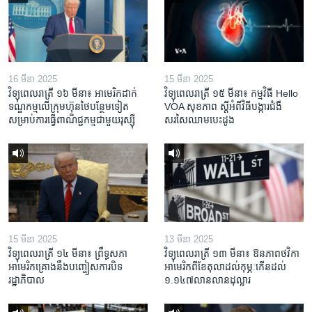
16 មីនា 2025
15 មីនា 2025
វិទ្យុពេលរាត្រី ១៦ មីនា៖ អាមេរិក​ដាក់​
វិទ្យុពេលរាត្រី ១៥ មីនា៖ កម្មវិធី ​Hello
ទណ្ឌកម្ម​លើ​ក្រុមហ៊ុន​ថៃ​បន្ថែម​ទៀត​
VOA សុខភាព ស្ដី​អំពី​វិធី​បង្ការ​ជំងឺ​
សម្រាប់​ការ​ធ្វើ​ពាណិជ្ជកម្ម​ជាមួយ​រុស្ស៊ី
សរសៃ​ឈាម​បេះដូង
15 មីនា 2025
13 មីនា 2025
វិទ្យុពេលរាត្រី ១៤ មីនា៖ ព្រឹទ្ធសភា
វិទ្យុពេលរាត្រី ១៣ មីនា៖ ឱនភាព​ថវិកា​
អាមេរិកគ្រោងនឹងបញ្ចៀសការបិទ
អាមេរិក​ពី​ខែ​តុលា​ដល់​កុម្ភៈ​កើន​ដល់​
រដ្ឋាភិបាល
១.១៤៧​លានលាន​ដុល្លារ