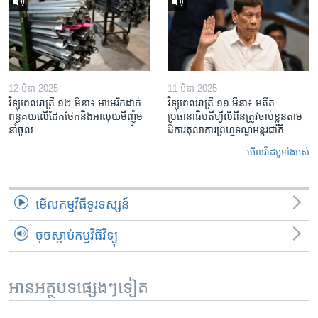
12 មីនា 2025
11 មីនា 2025
វិទ្យុពេលរាត្រី ១២ មីនា៖ អាមេរិក​ដាក់​
វិទ្យុពេលរាត្រី ១១ មីនា៖ អតីត​
ពន្ធគយ​លើ​ដែកថែក​និង​អាលុយ​មីញ៉ូម​
ប្រធានាធិបតីហ្វីលីពីន​ត្រូវ​ចាប់ខ្លួនតាម
នាំចូល
ដីការ​តុលាការ​ព្រហ្មទណ្ឌ​អន្តរជាតិ
មើល​វីដេអូ​ទាំង​អស់
មើល​កម្មវិធី​ទូរទស្សន៍
ចុចស្តាប់កម្មវិធីវិទ្យុ
អានអត្ថបទផ្សេងៗទៀត