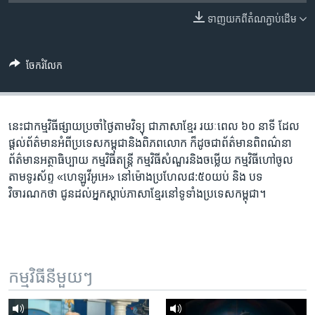
រចនា
សម្ព័ន្ធ​
ទាញ​យក​ពី​តំណភ្ជាប់​ដើម
Khmer English
រំលង​
និង​
បណ្តាញ​សង្គម
ចែករំលែក
ចូល​
ទៅ​
កាន់​
ទំព័រ​
នេះ​ជា​កម្ម​វិធី​ផ្សាយ​ប្រចាំ​ថ្ងៃ​តាម​វិទ្យុ ​ជាភាសា​ខ្មែរ​ រយៈ​ពេល​ ៦០​ នាទី ដែល​
ភាសា
ស្វែង​
ផ្តល់​ព័ត៌មាន​អំពី​ប្រទេស​កម្ពុជា​និង​ពិភព​លោក ​ក៏ដូច​ជា​ព័ត៌មាន​ពិពណ៌នា
រក
ព័ត៌មាន​អត្ថា​ធិប្បាយ​ កម្ម​វិធី​តន្ត្រី ​កម្មវិធី​​សំណួរ​និង​ចម្លើយ​ កម្ម​វិធី​ហៅ​ចូល​
តាម​ទូរ​ស័ព្ទ «ហេឡូវីអូអេ» នៅ​ម៉ោង​​ប្រហែល​៨:៥០​យប់ ​និង បទ​
វិចារណកថា​ ជូន​ដល់​អ្នក​ស្តាប់​ភាសា​ខ្មែរ​នៅ​ទូទាំង​ប្រទេស​កម្ពុជា។
កម្មវិធី​នីមួយៗ