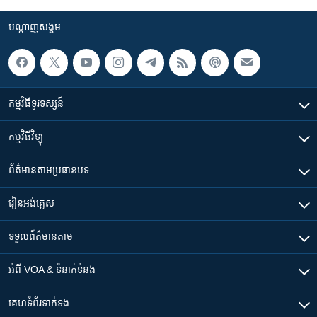
បណ្តាញ​សង្គម
កម្មវិធី​ទូរទស្សន៍
កម្មវិធី​វិទ្យុ
ព័ត៌មាន​តាមប្រធានបទ​
រៀន​​អង់គ្លេស
ទទួល​ព័ត៌មាន​តាម
អំពី​ VOA & ទំនាក់ទំនង
គេហទំព័រ​​ទាក់ទង