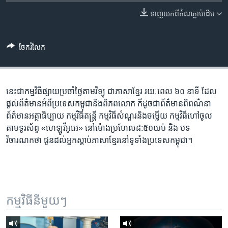
រចនា
សម្ព័ន្ធ​
ទាញ​យក​ពី​តំណភ្ជាប់​ដើម
Khmer English
រំលង​
និង​
បណ្តាញ​សង្គម
ចែករំលែក
ចូល​
ទៅ​
កាន់​
ទំព័រ​
នេះ​ជា​កម្ម​វិធី​ផ្សាយ​ប្រចាំ​ថ្ងៃ​តាម​វិទ្យុ ​ជាភាសា​ខ្មែរ​ រយៈ​ពេល​ ៦០​ នាទី ដែល​
ភាសា
ស្វែង​
ផ្តល់​ព័ត៌មាន​អំពី​ប្រទេស​កម្ពុជា​និង​ពិភព​លោក ​ក៏ដូច​ជា​ព័ត៌មាន​ពិពណ៌នា
រក
ព័ត៌មាន​អត្ថា​ធិប្បាយ​ កម្ម​វិធី​តន្ត្រី ​កម្មវិធី​​សំណួរ​និង​ចម្លើយ​ កម្ម​វិធី​ហៅ​ចូល​
តាម​ទូរ​ស័ព្ទ «ហេឡូវីអូអេ» នៅ​ម៉ោង​​ប្រហែល​៨:៥០​យប់ ​និង បទ​
វិចារណកថា​ ជូន​ដល់​អ្នក​ស្តាប់​ភាសា​ខ្មែរ​នៅ​ទូទាំង​ប្រទេស​កម្ពុជា។
កម្មវិធី​នីមួយៗ