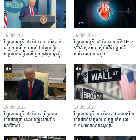
16 មីនា 2025
15 មីនា 2025
វិទ្យុពេលរាត្រី ១៦ មីនា៖ អាមេរិក​ដាក់​
វិទ្យុពេលរាត្រី ១៥ មីនា៖ កម្មវិធី ​Hello
ទណ្ឌកម្ម​លើ​ក្រុមហ៊ុន​ថៃ​បន្ថែម​ទៀត​
VOA សុខភាព ស្ដី​អំពី​វិធី​បង្ការ​ជំងឺ​
សម្រាប់​ការ​ធ្វើ​ពាណិជ្ជកម្ម​ជាមួយ​រុស្ស៊ី
សរសៃ​ឈាម​បេះដូង
15 មីនា 2025
13 មីនា 2025
វិទ្យុពេលរាត្រី ១៤ មីនា៖ ព្រឹទ្ធសភា
វិទ្យុពេលរាត្រី ១៣ មីនា៖ ឱនភាព​ថវិកា​
អាមេរិកគ្រោងនឹងបញ្ចៀសការបិទ
អាមេរិក​ពី​ខែ​តុលា​ដល់​កុម្ភៈ​កើន​ដល់​
រដ្ឋាភិបាល
១.១៤៧​លានលាន​ដុល្លារ