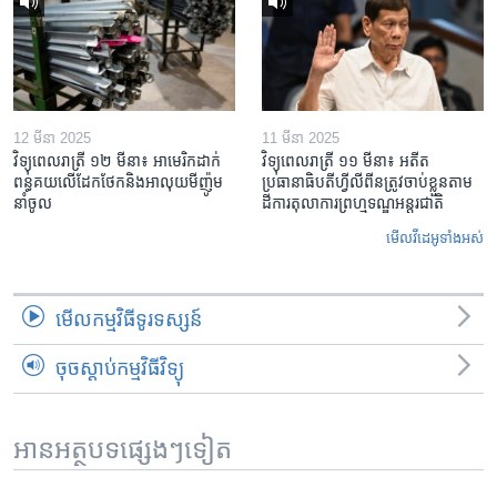
12 មីនា 2025
11 មីនា 2025
វិទ្យុពេលរាត្រី ១២ មីនា៖ អាមេរិក​ដាក់​
វិទ្យុពេលរាត្រី ១១ មីនា៖ អតីត​
ពន្ធគយ​លើ​ដែកថែក​និង​អាលុយ​មីញ៉ូម​
ប្រធានាធិបតីហ្វីលីពីន​ត្រូវ​ចាប់ខ្លួនតាម
នាំចូល
ដីការ​តុលាការ​ព្រហ្មទណ្ឌ​អន្តរជាតិ
មើល​វីដេអូ​ទាំង​អស់
មើល​កម្មវិធី​ទូរទស្សន៍
ចុចស្តាប់កម្មវិធីវិទ្យុ
អានអត្ថបទផ្សេងៗទៀត