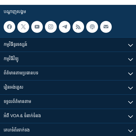
បណ្តាញ​សង្គម
កម្មវិធី​ទូរទស្សន៍
កម្មវិធី​វិទ្យុ
ព័ត៌មាន​តាមប្រធានបទ​
រៀន​​អង់គ្លេស
ទទួល​ព័ត៌មាន​តាម
អំពី​ VOA & ទំនាក់ទំនង
គេហទំព័រ​​ទាក់ទង