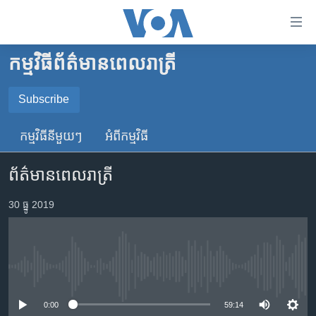
ភ្ជាប់​
ទៅ​
គេហទំព័រ​
កម្មវិធី​ព័ត៌មាន​ពេលរាត្រី
កម្ពុជា
ទាក់ទង
រំលង​
អន្តរជាតិ
Subscribe
និង​
SUBSCRIBE
អាមេរិក
ចូល​
កម្មវិធី​នីមួយៗ
អំពី​កម្មវិធី​
ទៅ​​
ចិន
YouTube Music
ទំព័រ​
ព័ត៌មានពេលរាត្រី
ហេឡូវីអូអេ
ព័ត៌មាន​​
តែ​
កម្ពុជាច្នៃប្រតិដ្ឋ
30 ធ្នូ 2019
Spotify
ម្តង
ព្រឹត្តិការណ៍ព័ត៌មាន
រំលង​
ទទួល​​​សេវា​​​ Podcast
និង​
ទូរទស្សន៍ / វីដេអូ​
ចូល​
No media source currently available
វិទ្យុ / ផតខាសថ៍
ទៅ​
ទំព័រ​
កម្មវិធីទាំងអស់
0:00
59:14