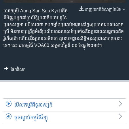
រចនា
សម្ព័ន្ធ​
ទាញ​យក​ពី​តំណភ្ជាប់​ដើម
Khmer English
លោកស្រី Aung San Suu Kyi អតីត​
រំលង​
និមិត្តរូប​អ្នកគាំទ្រ​លិទ្ធិ​ប្រជាធិបតេយ្យ​នៃ​
និង​
ប្រទេស​ភូមា បដិសេធ​ថា កងកម្លាំងប្រដាប់អាវុធ​នៅក្នុងប្រទេស​របស់លោក
បណ្តាញ​សង្គម
ចូល​
ស្រី មិនបាន​ប្រព្រឹត្តអំពើ​ប្រល័យពូជសាសន៍​ប្រឆាំងនឹង​ប្រជាពលរដ្ឋ​ភាគតិច​
ទៅ​
រ៉ូហីងយ៉ា ហើយនឹង​ប្រទេស​ចិន​ថា គ្មាន​បទដ្ឋាន​សិទ្ធិ​មនុស្ស​ជាសាកល​នោះ​
កាន់​
ទេ។ នេះ ជា​កម្មវិធី VOA60 សម្រាប់​ថ្ងៃទី ១១ ខែធ្នូ ២០១៩៕
ទំព័រ​
ភាសា
ស្វែង​
រក
ចែករំលែក
មើល​កម្មវិធី​ទូរទស្សន៍
ចុចស្តាប់កម្មវិធីវិទ្យុ