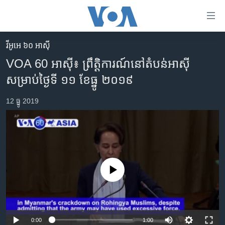
ភ្ជាប់​
ទៅ​
គេហទំព័រ​
វីអូអេ ៦០ អាស៊ី
កម្ពុជា
ទាក់ទង
VOA 60 អាស៊ី៖ ព្រឹត្តិការណ៍​នៅ​តំបន់​អាស៊ី​
រំលង​
អន្តរជាតិ
សម្រាប់​ថ្ងៃ​ទី ១១ ខែធ្នូ ២០១៩
និង​
អាមេរិក
ចូល​
12 ធ្នូ 2019
ទៅ​​
ចិន
ទំព័រ​
ហេឡូវីអូអេ
ព័ត៌មាន​​
តែ​
កម្ពុជាច្នៃប្រតិដ្ឋ
ម្តង
ព្រឹត្តិការណ៍ព័ត៌មាន
រំលង​
No media source currently available
និង​
ទូរទស្សន៍ / វីដេអូ​
ចូល​
វិទ្យុ / ផតខាសថ៍
ទៅ​
ទំព័រ​
កម្មវិធីទាំងអស់
0:00
1:00