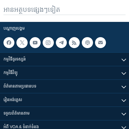
អានអត្ថបទផ្សេងៗទៀត
បណ្តាញ​សង្គម
កម្មវិធី​ទូរទស្សន៍
កម្មវិធី​វិទ្យុ
ព័ត៌មាន​តាមប្រធានបទ​
រៀន​​អង់គ្លេស
ទទួល​ព័ត៌មាន​តាម
អំពី​ VOA & ទំនាក់ទំនង