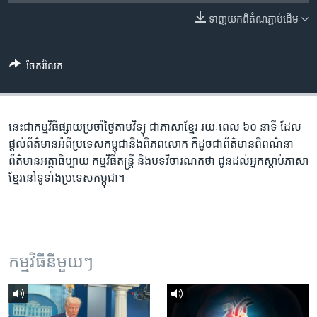
រចនា
សម្ព័ន្ធ​
ទាញ​យក​ពី​តំណភ្ជាប់​ដើម
Khmer English
រំលង​
និង​
បណ្តាញ​សង្គម
ចែករំលែក
ចូល​
ទៅ​
កាន់​
ទំព័រ​
នេះ​ជា​កម្ម​វិធី​ផ្សាយ​ប្រចាំ​ថ្ងៃ​តាម​វិទ្យុ ​ជាភាសា​ខ្មែរ​ រយៈ​ពេល​ ៦០​ នាទី ដែល​
ភាសា
ស្វែង​
ផ្តល់​ព័ត៌មាន​អំពី​ប្រទេស​កម្ពុជា​និង​ពិភព​លោក ​ក៏ដូច​ជា​ព័ត៌មាន​ពិពណ៌នា
រក
ព័ត៌មាន​អត្ថាធិប្បាយ​ កម្ម​វិធី​តន្ត្រី ​និង​បទ​វិចារណកថា​ ជូន​ដល់​អ្នក​ស្តាប់​ភាសា​
ខ្មែរ​នៅ​ទូទាំង​ប្រទេស​កម្ពុជា។
កម្មវិធី​នីមួយៗ