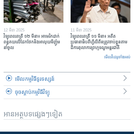
12 មីនា 2025
11 មីនា 2025
វិទ្យុពេលរាត្រី ១២ មីនា៖ អាមេរិក​ដាក់​
វិទ្យុពេលរាត្រី ១១ មីនា៖ អតីត​
ពន្ធគយ​លើ​ដែកថែក​និង​អាលុយ​មីញ៉ូម​
ប្រធានាធិបតីហ្វីលីពីន​ត្រូវ​ចាប់ខ្លួនតាម
នាំចូល
ដីការ​តុលាការ​ព្រហ្មទណ្ឌ​អន្តរជាតិ
មើល​វីដេអូ​ទាំង​អស់
មើល​កម្មវិធី​ទូរទស្សន៍
ចុចស្តាប់កម្មវិធីវិទ្យុ
អានអត្ថបទផ្សេងៗទៀត