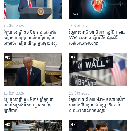
16 មីនា 2025
15 មីនា 2025
វិទ្យុពេលរាត្រី ១៦ មីនា៖ អាមេរិក​ដាក់​
វិទ្យុពេលរាត្រី ១៥ មីនា៖ កម្មវិធី ​Hello
ទណ្ឌកម្ម​លើ​ក្រុមហ៊ុន​ថៃ​បន្ថែម​ទៀត​
VOA សុខភាព ស្ដី​អំពី​វិធី​បង្ការ​ជំងឺ​
សម្រាប់​ការ​ធ្វើ​ពាណិជ្ជកម្ម​ជាមួយ​រុស្ស៊ី
សរសៃ​ឈាម​បេះដូង
15 មីនា 2025
13 មីនា 2025
វិទ្យុពេលរាត្រី ១៤ មីនា៖ ព្រឹទ្ធសភា
វិទ្យុពេលរាត្រី ១៣ មីនា៖ ឱនភាព​ថវិកា​
អាមេរិកគ្រោងនឹងបញ្ចៀសការបិទ
អាមេរិក​ពី​ខែ​តុលា​ដល់​កុម្ភៈ​កើន​ដល់​
រដ្ឋាភិបាល
១.១៤៧​លានលាន​ដុល្លារ