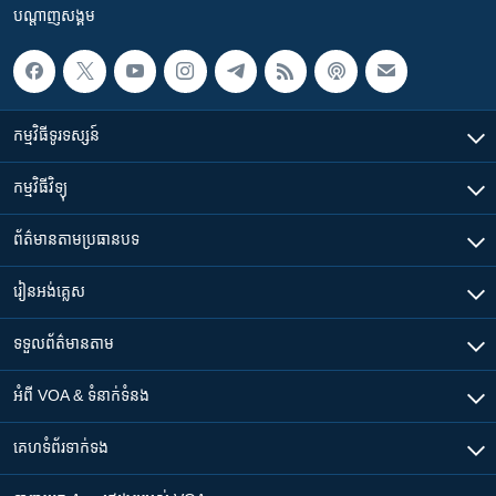
បណ្តាញ​សង្គម
កម្មវិធី​ទូរទស្សន៍
កម្មវិធី​វិទ្យុ
ព័ត៌មាន​តាមប្រធានបទ​
រៀន​​អង់គ្លេស
ទទួល​ព័ត៌មាន​តាម
អំពី​ VOA & ទំនាក់ទំនង
គេហទំព័រ​​ទាក់ទង