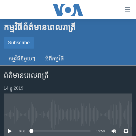
ភ្ជាប់​
ទៅ​
គេហទំព័រ​
កម្មវិធី​ព័ត៌មាន​ពេលរាត្រី
កម្ពុជា
ទាក់ទង
រំលង​
អន្តរជាតិ
Subscribe
និង​
SUBSCRIBE
អាមេរិក
ចូល​
កម្មវិធី​នីមួយៗ
អំពី​កម្មវិធី​
ទៅ​​
ចិន
YouTube Music
ទំព័រ​
ព័ត៌មានពេលរាត្រី
ហេឡូវីអូអេ
ព័ត៌មាន​​
តែ​
កម្ពុជាច្នៃប្រតិដ្ឋ
14 ធ្នូ 2019
Spotify
ម្តង
ព្រឹត្តិការណ៍ព័ត៌មាន
រំលង​
ទទួល​​​សេវា​​​ Podcast
និង​
ទូរទស្សន៍ / វីដេអូ​
ចូល​
No media source currently available
វិទ្យុ / ផតខាសថ៍
ទៅ​
ទំព័រ​
កម្មវិធីទាំងអស់
0:00
59:59