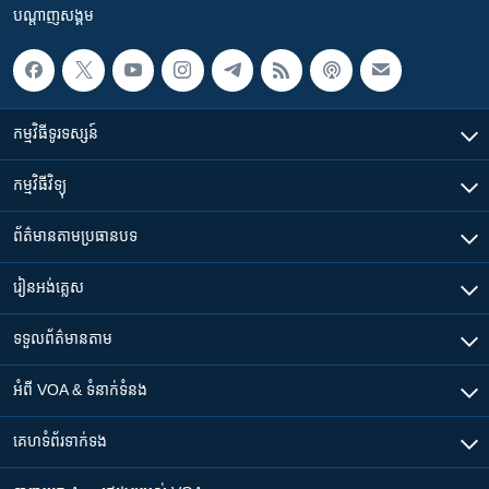
បណ្តាញ​សង្គម
កម្មវិធី​ទូរទស្សន៍
កម្មវិធី​វិទ្យុ
ព័ត៌មាន​តាមប្រធានបទ​
រៀន​​អង់គ្លេស
ទទួល​ព័ត៌មាន​តាម
អំពី​ VOA & ទំនាក់ទំនង
គេហទំព័រ​​ទាក់ទង