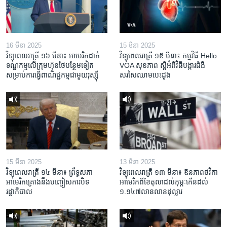
16 មីនា 2025
15 មីនា 2025
វិទ្យុពេលរាត្រី ១៦ មីនា៖ អាមេរិក​ដាក់​
វិទ្យុពេលរាត្រី ១៥ មីនា៖ កម្មវិធី ​Hello
ទណ្ឌកម្ម​លើ​ក្រុមហ៊ុន​ថៃ​បន្ថែម​ទៀត​
VOA សុខភាព ស្ដី​អំពី​វិធី​បង្ការ​ជំងឺ​
សម្រាប់​ការ​ធ្វើ​ពាណិជ្ជកម្ម​ជាមួយ​រុស្ស៊ី
សរសៃ​ឈាម​បេះដូង
15 មីនា 2025
13 មីនា 2025
វិទ្យុពេលរាត្រី ១៤ មីនា៖ ព្រឹទ្ធសភា
វិទ្យុពេលរាត្រី ១៣ មីនា៖ ឱនភាព​ថវិកា​
អាមេរិកគ្រោងនឹងបញ្ចៀសការបិទ
អាមេរិក​ពី​ខែ​តុលា​ដល់​កុម្ភៈ​កើន​ដល់​
រដ្ឋាភិបាល
១.១៤៧​លានលាន​ដុល្លារ