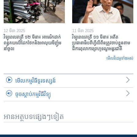
12 មីនា 2025
11 មីនា 2025
វិទ្យុពេលរាត្រី ១២ មីនា៖ អាមេរិក​ដាក់​
វិទ្យុពេលរាត្រី ១១ មីនា៖ អតីត​
ពន្ធគយ​លើ​ដែកថែក​និង​អាលុយ​មីញ៉ូម​
ប្រធានាធិបតីហ្វីលីពីន​ត្រូវ​ចាប់ខ្លួនតាម
នាំចូល
ដីការ​តុលាការ​ព្រហ្មទណ្ឌ​អន្តរជាតិ
មើល​វីដេអូ​ទាំង​អស់
មើល​កម្មវិធី​ទូរទស្សន៍
ចុចស្តាប់កម្មវិធីវិទ្យុ
អានអត្ថបទផ្សេងៗទៀត