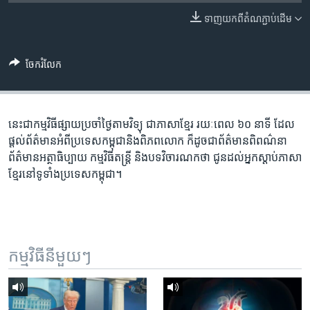
រចនា
សម្ព័ន្ធ​
ទាញ​យក​ពី​តំណភ្ជាប់​ដើម
Khmer English
រំលង​
និង​
បណ្តាញ​សង្គម
ចែករំលែក
ចូល​
ទៅ​
កាន់​
ទំព័រ​
នេះ​ជា​កម្ម​វិធី​ផ្សាយ​ប្រចាំ​ថ្ងៃ​តាម​វិទ្យុ ​ជាភាសា​ខ្មែរ​ រយៈ​ពេល​ ៦០​ នាទី ដែល​
ភាសា
ស្វែង​
ផ្តល់​ព័ត៌មាន​អំពី​ប្រទេស​កម្ពុជា​និង​ពិភព​លោក ​ក៏ដូច​ជា​ព័ត៌មាន​ពិពណ៌នា
រក
ព័ត៌មាន​អត្ថាធិប្បាយ​ កម្ម​វិធី​តន្ត្រី ​និង​បទ​វិចារណកថា​ ជូន​ដល់​អ្នក​ស្តាប់​ភាសា​
ខ្មែរ​នៅ​ទូទាំង​ប្រទេស​កម្ពុជា។
កម្មវិធី​នីមួយៗ