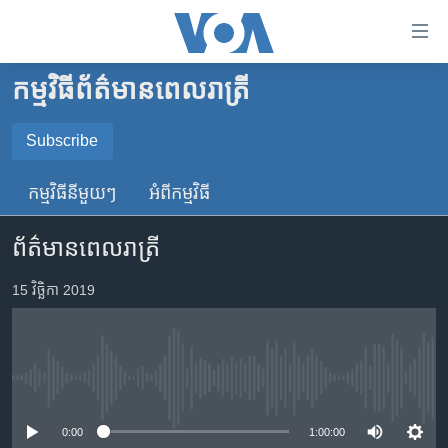
ភ្ជាប់​
ទៅ​
គេហទំព័រ​
កម្មវិធី​ព័ត៌មាន​ពេលរាត្រី
កម្ពុជា
ទាក់ទង
រំលង​
អន្តរជាតិ
Subscribe
និង​
SUBSCRIBE
អាមេរិក
ចូល​
កម្មវិធី​នីមួយៗ
អំពី​កម្មវិធី​
ទៅ​​
ចិន
YouTube Music
ទំព័រ​
ព័ត៌មានពេលរាត្រី
ហេឡូវីអូអេ
ព័ត៌មាន​​
តែ​
កម្ពុជាច្នៃប្រតិដ្ឋ
15 វិច្ឆិកា 2019
Spotify
ម្តង
ព្រឹត្តិការណ៍ព័ត៌មាន
រំលង​
ទទួល​​​សេវា​​​ Podcast
និង​
ទូរទស្សន៍ / វីដេអូ​
ចូល​
No media source currently available
វិទ្យុ / ផតខាសថ៍
ទៅ​
ទំព័រ​
កម្មវិធីទាំងអស់
0:00
1:00:00