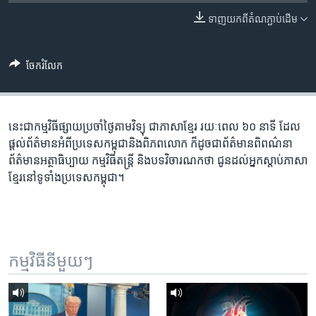
រចនា
សម្ព័ន្ធ​
ទាញ​យក​ពី​តំណភ្ជាប់​ដើម
Khmer English
រំលង​
និង​
បណ្តាញ​សង្គម
ចែករំលែក
ចូល​
ទៅ​
កាន់​
ទំព័រ​
នេះ​ជា​កម្ម​វិធី​ផ្សាយ​ប្រចាំ​ថ្ងៃ​តាម​វិទ្យុ ​ជាភាសា​ខ្មែរ​ រយៈ​ពេល​ ៦០​ នាទី ដែល​
ភាសា
ស្វែង​
ផ្តល់​ព័ត៌មាន​អំពី​ប្រទេស​កម្ពុជា​និង​ពិភព​លោក ​ក៏ដូច​ជា​ព័ត៌មាន​ពិពណ៌នា
រក
ព័ត៌មាន​អត្ថាធិប្បាយ​ កម្ម​វិធី​តន្ត្រី ​និង​បទ​វិចារណកថា​ ជូន​ដល់​អ្នក​ស្តាប់​ភាសា​
ខ្មែរ​នៅ​ទូទាំង​ប្រទេស​កម្ពុជា។
កម្មវិធី​នីមួយៗ