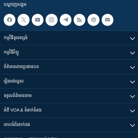
បណ្តាញ​សង្គម
កម្មវិធី​ទូរទស្សន៍
កម្មវិធី​វិទ្យុ
ព័ត៌មាន​តាមប្រធានបទ​
រៀន​​អង់គ្លេស
ទទួល​ព័ត៌មាន​តាម
អំពី​ VOA & ទំនាក់ទំនង
គេហទំព័រ​​ទាក់ទង