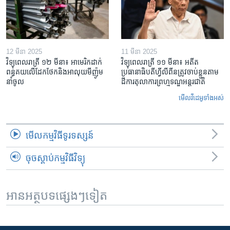
12 មីនា 2025
11 មីនា 2025
វិទ្យុពេលរាត្រី ១២ មីនា៖ អាមេរិក​ដាក់​
វិទ្យុពេលរាត្រី ១១ មីនា៖ អតីត​
ពន្ធគយ​លើ​ដែកថែក​និង​អាលុយ​មីញ៉ូម​
ប្រធានាធិបតីហ្វីលីពីន​ត្រូវ​ចាប់ខ្លួនតាម
នាំចូល
ដីការ​តុលាការ​ព្រហ្មទណ្ឌ​អន្តរជាតិ
មើល​វីដេអូ​ទាំង​អស់
មើល​កម្មវិធី​ទូរទស្សន៍
ចុចស្តាប់កម្មវិធីវិទ្យុ
អានអត្ថបទផ្សេងៗទៀត