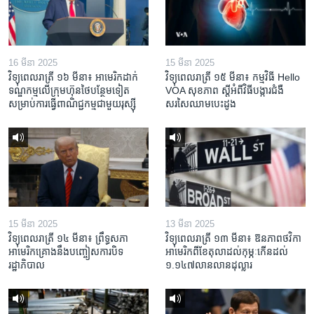
16 មីនា 2025
15 មីនា 2025
វិទ្យុពេលរាត្រី ១៦ មីនា៖ អាមេរិក​ដាក់​
វិទ្យុពេលរាត្រី ១៥ មីនា៖ កម្មវិធី ​Hello
ទណ្ឌកម្ម​លើ​ក្រុមហ៊ុន​ថៃ​បន្ថែម​ទៀត​
VOA សុខភាព ស្ដី​អំពី​វិធី​បង្ការ​ជំងឺ​
សម្រាប់​ការ​ធ្វើ​ពាណិជ្ជកម្ម​ជាមួយ​រុស្ស៊ី
សរសៃ​ឈាម​បេះដូង
15 មីនា 2025
13 មីនា 2025
វិទ្យុពេលរាត្រី ១៤ មីនា៖ ព្រឹទ្ធសភា
វិទ្យុពេលរាត្រី ១៣ មីនា៖ ឱនភាព​ថវិកា​
អាមេរិកគ្រោងនឹងបញ្ចៀសការបិទ
អាមេរិក​ពី​ខែ​តុលា​ដល់​កុម្ភៈ​កើន​ដល់​
រដ្ឋាភិបាល
១.១៤៧​លានលាន​ដុល្លារ