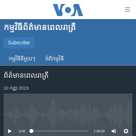
ភ្ជាប់​
ទៅ​
គេហទំព័រ​
កម្មវិធី​ព័ត៌មាន​ពេលរាត្រី
កម្ពុជា
ទាក់ទង
រំលង​
អន្តរជាតិ
Subscribe
និង​
SUBSCRIBE
អាមេរិក
ចូល​
កម្មវិធី​នីមួយៗ
អំពី​កម្មវិធី​
ទៅ​​
ចិន
YouTube Music
ទំព័រ​
ព័ត៌មានពេលរាត្រី
ហេឡូវីអូអេ
ព័ត៌មាន​​
តែ​
កម្ពុជាច្នៃប្រតិដ្ឋ
10 កញ្ញា 2019
Spotify
ម្តង
ព្រឹត្តិការណ៍ព័ត៌មាន
រំលង​
ទទួល​​​សេវា​​​ Podcast
និង​
ទូរទស្សន៍ / វីដេអូ​
ចូល​
No media source currently available
វិទ្យុ / ផតខាសថ៍
ទៅ​
ទំព័រ​
កម្មវិធីទាំងអស់
0:00
1:00:00