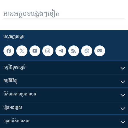
អានអត្ថបទផ្សេងៗទៀត
បណ្តាញ​សង្គម
កម្មវិធី​ទូរទស្សន៍
កម្មវិធី​វិទ្យុ
ព័ត៌មាន​តាមប្រធានបទ​
រៀន​​អង់គ្លេស
ទទួល​ព័ត៌មាន​តាម