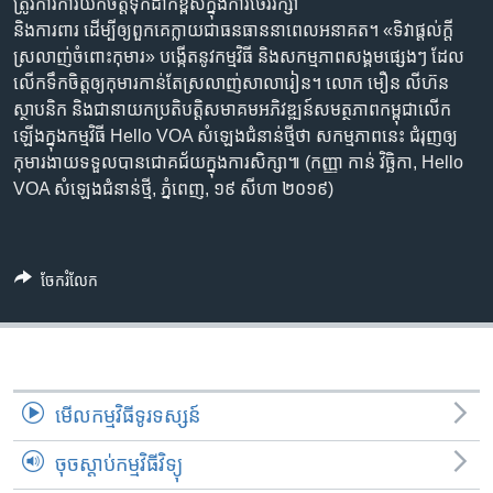
រចនា
ត្រូវ​ការ​ការ​យក​ចិត្ត​ទុក​ដាក់​ខ្ពស់​ក្នុង​ការ​ថែររក្សា
សម្ព័ន្ធ​
និង​ការពារ ដើម្បី​ឲ្យ​ពួកគេ​ក្លាយ​ជា​​ធនធាន​នា​ពេល​អនាគត។​ «ទិវា​ផ្តល់​ក្តី​
Khmer English
រំលង​
ស្រលាញ់​ចំពោះ​កុមារ» ​បង្កើត​នូវ​កម្មវិធី និង​សកម្មភាព​សង្គម​ផ្សេងៗ ដែល​
និង​
លើក​ទឹក​ចិត្ត​​ឲ្យ​កុមារ​កាន់​តែ​ស្រលាញ់​សាលារៀន​​។ លោក មឿន លីហ៊ន
បណ្តាញ​សង្គម
ចូល​
ស្ថាបនិក និង​ជា​នាយក​ប្រតិបត្តិ​សមាគម​អភិវឌ្ឍន៍​សមត្ថភាព​កម្ពុជា​លើក​
ទៅ​
ឡើង​​ក្នុង​កម្មវិធី​ Hello VOA សំឡេង​ជំនាន់​ថ្មី​ថា សកម្មភាព​នេះ ជំរុញ​ឲ្យ​
កាន់​
កុមារ​ងាយ​ទទួល​បាន​ជោគ​ជ័យ​ក្នុង​ការ​សិក្សា៕ (កញ្ញា កាន់ វិច្ឆិកា, Hello
ទំព័រ​
VOA សំឡេង​ជំនាន់​ថ្មី, ភ្នំពេញ, ១៩​ សីហា ២០១៩)
ភាសា
ស្វែង​
រក
ចែករំលែក
មើល​កម្មវិធី​ទូរទស្សន៍
ចុចស្តាប់កម្មវិធីវិទ្យុ