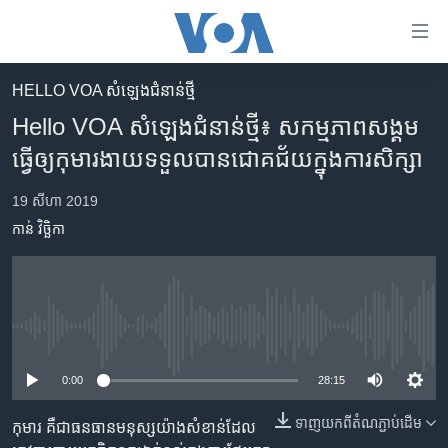
ភ្ជាប់​
ទៅ​
គេហទំព័រ​
HELLO VOA សំឡេង​ជំនាន់​ថ្មី
កម្ពុជា
ទាក់ទង
Hello VOA សំឡេង​ជំនាន់​ថ្មី៖ សកម្មភាព​សង្គម​
រំលង​
អន្តរជាតិ
ធ្វើ​ឲ្យ​កុមារ​ងាយ​ទទួល​បាន​ជោគ​ជ័យ​ក្នុង​ការ​សិក្សា
និង​
អាមេរិក
ចូល​
19 សីហា 2019
ទៅ​​
ចិន
កាន់ វិច្ឆិកា
ទំព័រ​
ហេឡូវីអូអេ
ព័ត៌មាន​​
តែ​
កម្ពុជាច្នៃប្រតិដ្ឋ
ម្តង
ព្រឹត្តិការណ៍ព័ត៌មាន
រំលង​
No media source currently available
និង​
ទូរទស្សន៍ / វីដេអូ​
ចូល​
0:00
28:15
វិទ្យុ / ផតខាសថ៍
ទៅ​
ទាញ​យក​ពី​តំណភ្ជាប់​ដើម
ទំព័រ​
កុមារ គឺជា​ធនធាន​មនុស្ស​យ៉ាង​សំខាន់​ដែល​
កម្មវិធីទាំងអស់