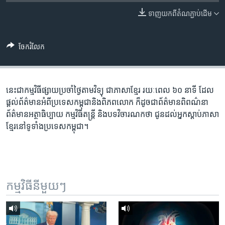
រចនា
សម្ព័ន្ធ​
ទាញ​យក​ពី​តំណភ្ជាប់​ដើម
Khmer English
រំលង​
និង​
បណ្តាញ​សង្គម
ចែករំលែក
ចូល​
ទៅ​
កាន់​
ទំព័រ​
នេះ​ជា​កម្ម​វិធី​ផ្សាយ​ប្រចាំ​ថ្ងៃ​តាម​វិទ្យុ ​ជាភាសា​ខ្មែរ​ រយៈ​ពេល​ ៦០​ នាទី ដែល​
ភាសា
ស្វែង​
ផ្តល់​ព័ត៌មាន​អំពី​ប្រទេស​កម្ពុជា​និង​ពិភព​លោក ​ក៏ដូច​ជា​ព័ត៌មាន​ពិពណ៌នា
រក
ព័ត៌មាន​អត្ថាធិប្បាយ​ កម្ម​វិធី​តន្ត្រី ​និង​បទ​វិចារណកថា​ ជូន​ដល់​អ្នក​ស្តាប់​ភាសា​
ខ្មែរ​នៅ​ទូទាំង​ប្រទេស​កម្ពុជា។
កម្មវិធី​នីមួយៗ