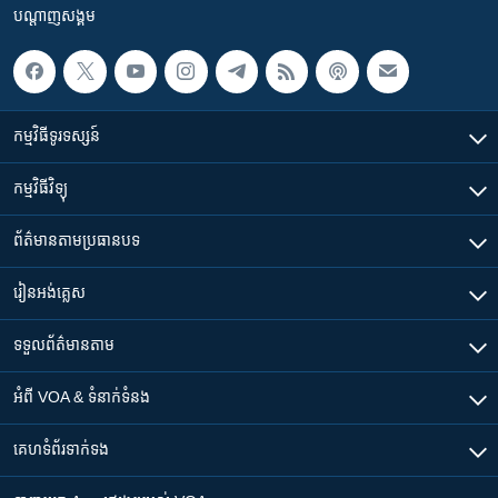
បណ្តាញ​សង្គម
កម្មវិធី​ទូរទស្សន៍
កម្មវិធី​វិទ្យុ
ព័ត៌មាន​តាមប្រធានបទ​
រៀន​​អង់គ្លេស
ទទួល​ព័ត៌មាន​តាម
អំពី​ VOA & ទំនាក់ទំនង
គេហទំព័រ​​ទាក់ទង