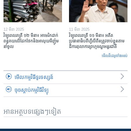
12 មីនា 2025
11 មីនា 2025
វិទ្យុពេលរាត្រី ១២ មីនា៖ អាមេរិក​ដាក់​
វិទ្យុពេលរាត្រី ១១ មីនា៖ អតីត​
ពន្ធគយ​លើ​ដែកថែក​និង​អាលុយ​មីញ៉ូម​
ប្រធានាធិបតីហ្វីលីពីន​ត្រូវ​ចាប់ខ្លួនតាម
នាំចូល
ដីការ​តុលាការ​ព្រហ្មទណ្ឌ​អន្តរជាតិ
មើល​វីដេអូ​ទាំង​អស់
មើល​កម្មវិធី​ទូរទស្សន៍
ចុចស្តាប់កម្មវិធីវិទ្យុ
អានអត្ថបទផ្សេងៗទៀត