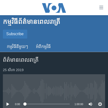
ភ្ជាប់​
ទៅ​
គេហទំព័រ​
កម្មវិធី​ព័ត៌មាន​ពេលរាត្រី
កម្ពុជា
ទាក់ទង
រំលង​
អន្តរជាតិ
Subscribe
និង​
SUBSCRIBE
អាមេរិក
ចូល​
កម្មវិធី​នីមួយៗ
អំពី​កម្មវិធី​
ទៅ​​
ចិន
YouTube Music
ទំព័រ​
ព័ត៌មានពេលរាត្រី
ហេឡូវីអូអេ
ព័ត៌មាន​​
តែ​
កម្ពុជាច្នៃប្រតិដ្ឋ
25 សីហា 2019
Spotify
ម្តង
ព្រឹត្តិការណ៍ព័ត៌មាន
រំលង​
ទទួល​​​សេវា​​​ Podcast
និង​
ទូរទស្សន៍ / វីដេអូ​
ចូល​
No media source currently available
វិទ្យុ / ផតខាសថ៍
ទៅ​
ទំព័រ​
កម្មវិធីទាំងអស់
0:00
1:00:00