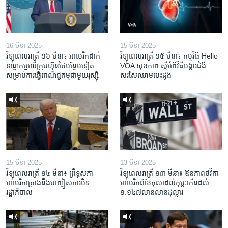
16 មីនា 2025
15 មីនា 2025
វិទ្យុពេលរាត្រី ១៦ មីនា៖ អាមេរិក​ដាក់​
វិទ្យុពេលរាត្រី ១៥ មីនា៖ កម្មវិធី ​Hello
ទណ្ឌកម្ម​លើ​ក្រុមហ៊ុន​ថៃ​បន្ថែម​ទៀត​
VOA សុខភាព ស្ដី​អំពី​វិធី​បង្ការ​ជំងឺ​
សម្រាប់​ការ​ធ្វើ​ពាណិជ្ជកម្ម​ជាមួយ​រុស្ស៊ី
សរសៃ​ឈាម​បេះដូង
15 មីនា 2025
13 មីនា 2025
វិទ្យុពេលរាត្រី ១៤ មីនា៖ ព្រឹទ្ធសភា
វិទ្យុពេលរាត្រី ១៣ មីនា៖ ឱនភាព​ថវិកា​
អាមេរិកគ្រោងនឹងបញ្ចៀសការបិទ
អាមេរិក​ពី​ខែ​តុលា​ដល់​កុម្ភៈ​កើន​ដល់​
រដ្ឋាភិបាល
១.១៤៧​លានលាន​ដុល្លារ