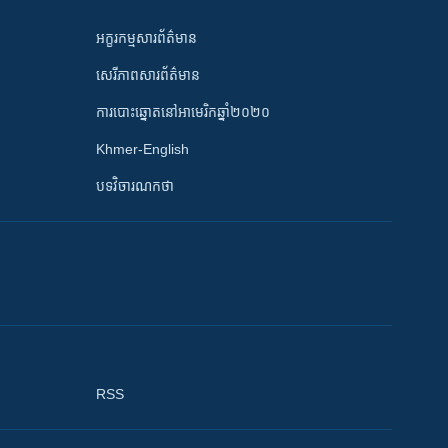
អក្ខរកម្មសារព័ត៌មាន
សេរីភាពសារព័ត៌មាន
ការបោះឆ្នោតនៅអាមេរិកឆ្នាំ២០២០
Khmer-English
បទវិចារណកថា
RSS