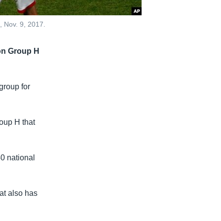
, Nov. 9, 2017.
ion Group H
group for
oup H that
0 national
at also has