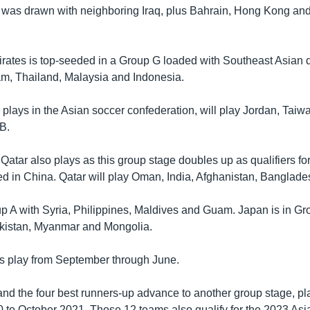
 was drawn with neighboring Iraq, plus Bahrain, Hong Kong an
rates is top-seeded in a Group G loaded with Southeast Asian 
am, Thailand, Malaysia and Indonesia.
 plays in the Asian soccer confederation, will play Jordan, Tai
B.
Qatar also plays as this group stage doubles up as qualifiers fo
d in China. Qatar will play Oman, India, Afghanistan, Banglade
up A with Syria, Philippines, Maldives and Guam. Japan is in Gr
ikistan, Myanmar and Mongolia.
s play from September through June.
nd the four best runners-up advance to another group stage, pl
to October 2021. Those 12 teams also qualify for the 2023 Asi