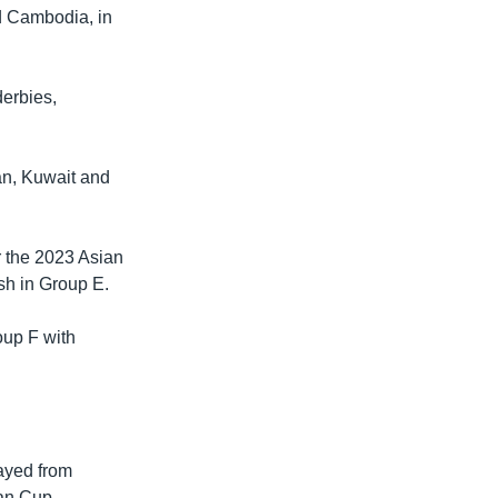
d Cambodia, in
derbies,
wan, Kuwait and
r the 2023 Asian
sh in Group E.
oup F with
ayed from
an Cup.