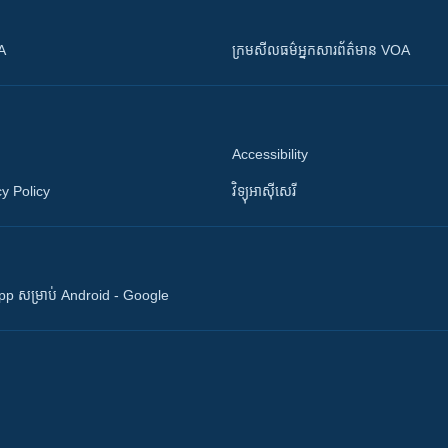
OA
ក្រម​​​សីលធម៌​​​អ្នក​​​សារព័ត៌មាន VOA
Accessibility
y Policy
វិទ្យុ​អាស៊ី​សេរី
 App សម្រាប់ Android - Google