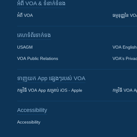
អំពី​ VOA & ទំនាក់ទំនង
អំពី​ VOA
ធម្មនុញ្ញ​នៃ V
គេហទំព័រ​​ទាក់ទង
USAGM
VOA English
VOA Public Relations
VOA's Privac
ទាញយក​ App ផ្សេងៗ​របស់​ VOA
Khmer English
កម្មវិធី​ VOA App សម្រាប់ iOS - Apple
កម្មវិធី​ VOA
បណ្តាញ​សង្គម
Accessibility
Accessibility
ភាសា