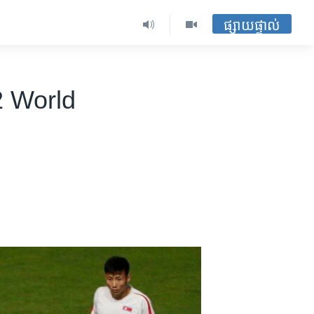
ផ្សាយផ្ទាល់
2 World