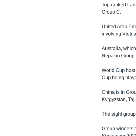
Top-ranked Iran
Group C.
United Arab Emi
involving Vietn
Australia, which
Nepal in Group 
World Cup host 
Cup being playe
China is in Gro
Kyrgyzstan, Taj
The eight group
Group winners a
September 2020 