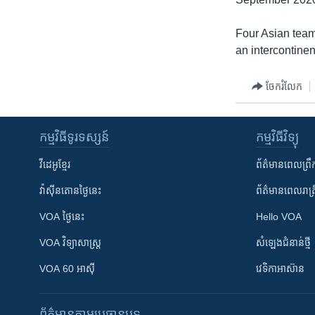
Four Asian teams
an intercontinen
ចែករំលែក
កម្មវិធី​ទូរទស្សន៍
កម្មវិធី​វិទ្យុ
វីដេអូ​ខ្មែរ
ព័ត៌មាន​ពេល​ព្រឹ
វ៉ាស៊ីនតោន​ថ្ងៃ​នេះ
ព័ត៌មាន​​ពេល​រាត្រ
VOA ថ្ងៃនេះ
Hello VOA
VOA ​វិទ្យាសាស្ត្រ
សំឡេង​ជំនាន់​ថ្មី
VOA 60 អាស៊ី
វេទិកា​អាស៊ាន
ព័ត៌មាន​តាមប្រធានបទ​