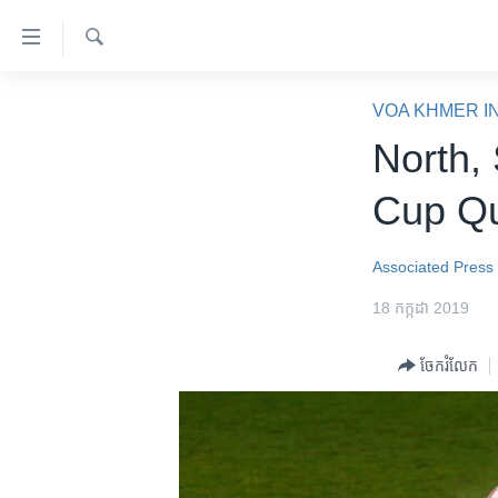
ភ្ជាប់​
ទៅ​
គេហទំព័រ​
ស្វែង​
កម្ពុជា
រក
VOA KHMER I
ទាក់ទង
អន្តរជាតិ
North,
រំលង​
និង​
អាមេរិក
Cup Qu
ចូល​
ចិន
ទៅ​​
ទំព័រ​
ហេឡូវីអូអេ
Associated Press
ព័ត៌មាន​​
កម្ពុជាច្នៃប្រតិដ្ឋ
18 កក្កដា 2019
តែ​
ម្តង
ព្រឹត្តិការណ៍ព័ត៌មាន
ចែករំលែក
រំលង​
ទូរទស្សន៍ / វីដេអូ​
និង​
ចូល​
វិទ្យុ / ផតខាសថ៍
ទៅ​
កម្មវិធីទាំងអស់
ទំព័រ​