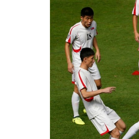
រចនា
សម្ព័ន្ធ​
រំលង​
និង​
ចូល​
ទៅ​
កាន់​
ទំព័រ​
ស្វែង​
រក