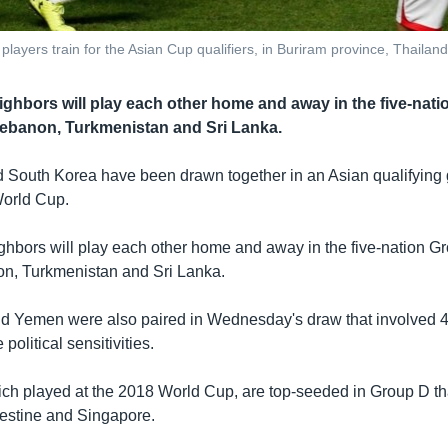
layers train for the Asian Cup qualifiers, in Buriram province, Thailand
ghbors will play each other home and away in the five-nat
Lebanon, Turkmenistan and Sri Lanka.
 South Korea have been drawn together in an Asian qualifying 
World Cup.
hbors will play each other home and away in the five-nation Gr
n, Turkmenistan and Sri Lanka.
d Yemen were also paired in Wednesday's draw that involved 4
olitical sensitivities.
ch played at the 2018 World Cup, are top-seeded in Group D th
estine and Singapore.