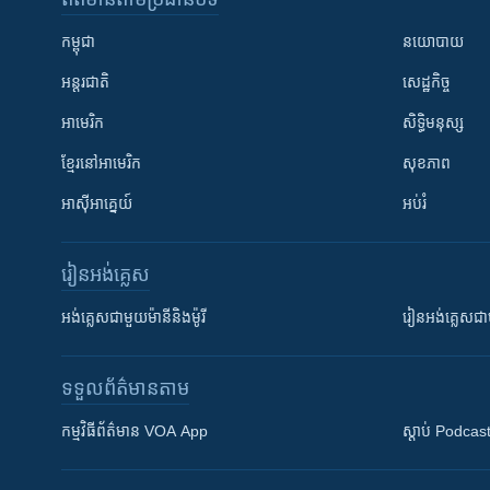
កម្ពុជា
នយោបាយ
អន្តរជាតិ
សេដ្ឋកិច្ច
អាមេរិក
សិទ្ធិមនុស្ស
ខ្មែរ​នៅអាមេរិក
សុខភាព
អាស៊ីអាគ្នេយ៍
អប់រំ
រៀន​​អង់គ្លេស
អង់គ្លេស​ជាមួយ​ម៉ានី​និង​ម៉ូរី
រៀន​​​​​​អង់គ្លេ
ទទួល​ព័ត៌មាន​តាម
កម្មវិធី​ព័ត៌មាន VOA App
ស្តាប់ Podcas