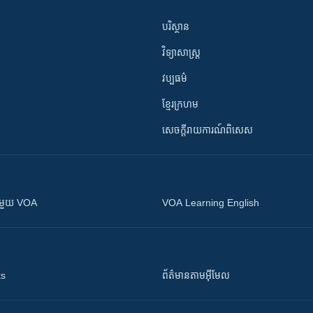
បរិស្ថាន
វិទ្យាសាស្រ្ត
វប្បធម៌
ខ្មែរក្រហម
សេចក្តីរាយការណ៍ពិសេស
ស​​ជាមួយ VOA
VOA Learning English
ts
ព័ត៌មាន​តាម​អ៊ីមែល