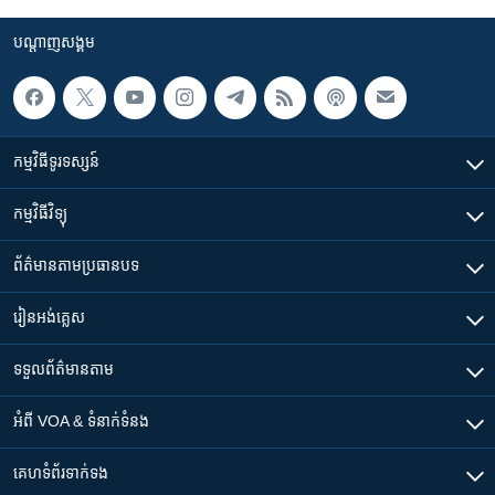
បណ្តាញ​សង្គម
កម្មវិធី​ទូរទស្សន៍
កម្មវិធី​វិទ្យុ
ព័ត៌មាន​តាមប្រធានបទ​
រៀន​​អង់គ្លេស
ទទួល​ព័ត៌មាន​តាម
អំពី​ VOA & ទំនាក់ទំនង
គេហទំព័រ​​ទាក់ទង