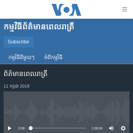
ភ្ជាប់​
ទៅ​
គេហទំព័រ​
កម្មវិធី​ព័ត៌មាន​ពេលរាត្រី
កម្ពុជា
ទាក់ទង
រំលង​
អន្តរជាតិ
Subscribe
និង​
SUBSCRIBE
អាមេរិក
ចូល​
កម្មវិធី​នីមួយៗ
អំពី​កម្មវិធី​
ទៅ​​
ចិន
YouTube Music
ទំព័រ​
ព័ត៌មានពេលរាត្រី
ហេឡូវីអូអេ
ព័ត៌មាន​​
តែ​
កម្ពុជាច្នៃប្រតិដ្ឋ
11 កក្កដា 2019
Spotify
ម្តង
ព្រឹត្តិការណ៍ព័ត៌មាន
រំលង​
ទទួល​​​សេវា​​​ Podcast
និង​
ទូរទស្សន៍ / វីដេអូ​
ចូល​
No media source currently available
វិទ្យុ / ផតខាសថ៍
ទៅ​
ទំព័រ​
កម្មវិធីទាំងអស់
0:00
1:00:00