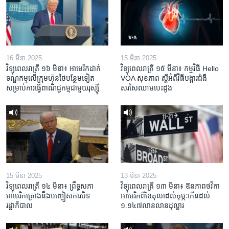
16 មីនា 2025
15 មីនា 2025
វិទ្យុពេលរាត្រី ១៦ មីនា៖ អាមេរិក​ដាក់​
វិទ្យុពេលរាត្រី ១៥ មីនា៖ កម្មវិធី ​Hello
ទណ្ឌកម្ម​លើ​ក្រុមហ៊ុន​ថៃ​បន្ថែម​ទៀត​
VOA សុខភាព ស្ដី​អំពី​វិធី​បង្ការ​ជំងឺ​
សម្រាប់​ការ​ធ្វើ​ពាណិជ្ជកម្ម​ជាមួយ​រុស្ស៊ី
សរសៃ​ឈាម​បេះដូង
15 មីនា 2025
13 មីនា 2025
វិទ្យុពេលរាត្រី ១៤ មីនា៖ ព្រឹទ្ធសភា
វិទ្យុពេលរាត្រី ១៣ មីនា៖ ឱនភាព​ថវិកា​
អាមេរិកគ្រោងនឹងបញ្ចៀសការបិទ
អាមេរិក​ពី​ខែ​តុលា​ដល់​កុម្ភៈ​កើន​ដល់​
រដ្ឋាភិបាល
១.១៤៧​លានលាន​ដុល្លារ