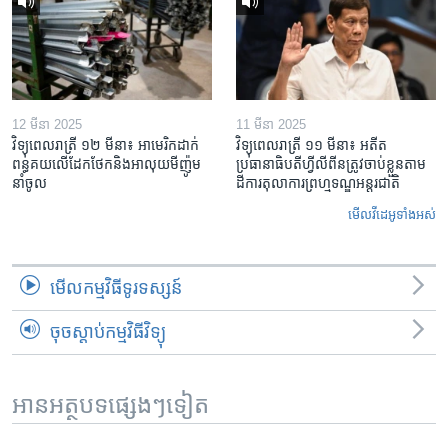
12 មីនា 2025
11 មីនា 2025
វិទ្យុពេលរាត្រី ១២ មីនា៖ អាមេរិក​ដាក់​
វិទ្យុពេលរាត្រី ១១ មីនា៖ អតីត​
ពន្ធគយ​លើ​ដែកថែក​និង​អាលុយ​មីញ៉ូម​
ប្រធានាធិបតីហ្វីលីពីន​ត្រូវ​ចាប់ខ្លួនតាម
នាំចូល
ដីការ​តុលាការ​ព្រហ្មទណ្ឌ​អន្តរជាតិ
មើល​វីដេអូ​ទាំង​អស់
មើល​កម្មវិធី​ទូរទស្សន៍
ចុចស្តាប់កម្មវិធីវិទ្យុ
អានអត្ថបទផ្សេងៗទៀត