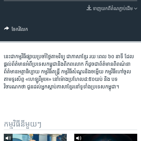
រចនា
សម្ព័ន្ធ​
ទាញ​យក​ពី​តំណភ្ជាប់​ដើម
Khmer English
រំលង​
និង​
បណ្តាញ​សង្គម
ចែករំលែក
ចូល​
ទៅ​
កាន់​
ទំព័រ​
នេះ​ជា​កម្ម​វិធី​ផ្សាយ​ប្រចាំ​ថ្ងៃ​តាម​វិទ្យុ ​ជាភាសា​ខ្មែរ​ រយៈ​ពេល​ ៦០​ នាទី ដែល​
ភាសា
ស្វែង​
ផ្តល់​ព័ត៌មាន​អំពី​ប្រទេស​កម្ពុជា​និង​ពិភព​លោក ​ក៏ដូច​ជា​ព័ត៌មាន​ពិពណ៌នា
រក
ព័ត៌មាន​អត្ថាធិប្បាយ​ កម្ម​វិធី​តន្ត្រី ​កម្មវិធី​​សំណួរ​និង​ចម្លើយ​ កម្ម​វិធី​ហៅ​ចូល​
តាម​ទូរ​ស័ព្ទ «ហេឡូវីអូអេ» នៅ​ម៉ោង​​ប្រហែល​៨:៥០​យប់ ​និង បទ​
វិចារណកថា​ ជូន​ដល់​អ្នក​ស្តាប់​ភាសា​ខ្មែរ​នៅ​ទូទាំង​ប្រទេស​កម្ពុជា។
កម្មវិធី​នីមួយៗ