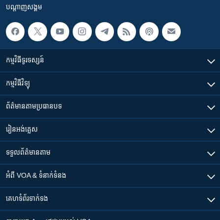
បណ្តាញ​សង្គម
កម្មវិធី​ទូរទស្សន៍
កម្មវិធី​វិទ្យុ
ព័ត៌មាន​តាមប្រធានបទ​
រៀន​​អង់គ្លេស
ទទួល​ព័ត៌មាន​តាម
អំពី​ VOA & ទំនាក់ទំនង
គេហទំព័រ​​ទាក់ទង