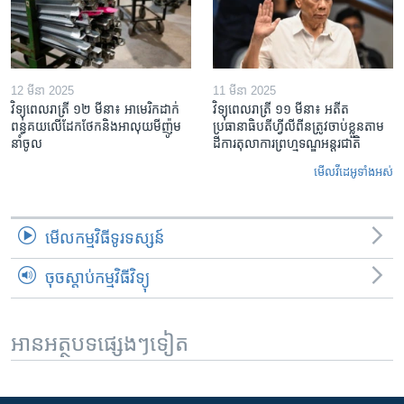
12 មីនា 2025
11 មីនា 2025
វិទ្យុពេលរាត្រី ១២ មីនា៖ អាមេរិក​ដាក់​
វិទ្យុពេលរាត្រី ១១ មីនា៖ អតីត​
ពន្ធគយ​លើ​ដែកថែក​និង​អាលុយ​មីញ៉ូម​
ប្រធានាធិបតីហ្វីលីពីន​ត្រូវ​ចាប់ខ្លួនតាម
នាំចូល
ដីការ​តុលាការ​ព្រហ្មទណ្ឌ​អន្តរជាតិ
មើល​វីដេអូ​ទាំង​អស់
មើល​កម្មវិធី​ទូរទស្សន៍
ចុចស្តាប់កម្មវិធីវិទ្យុ
អានអត្ថបទផ្សេងៗទៀត