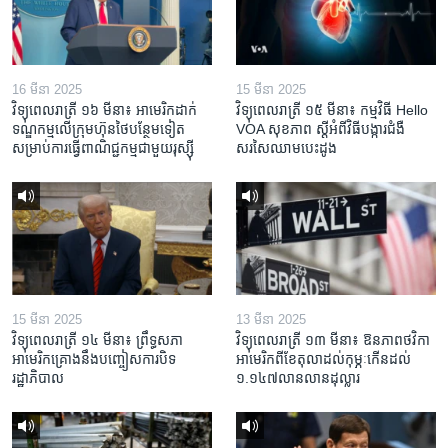
16 មីនា 2025
15 មីនា 2025
វិទ្យុពេលរាត្រី ១៦ មីនា៖ អាមេរិក​ដាក់​
វិទ្យុពេលរាត្រី ១៥ មីនា៖ កម្មវិធី ​Hello
ទណ្ឌកម្ម​លើ​ក្រុមហ៊ុន​ថៃ​បន្ថែម​ទៀត​
VOA សុខភាព ស្ដី​អំពី​វិធី​បង្ការ​ជំងឺ​
សម្រាប់​ការ​ធ្វើ​ពាណិជ្ជកម្ម​ជាមួយ​រុស្ស៊ី
សរសៃ​ឈាម​បេះដូង
15 មីនា 2025
13 មីនា 2025
វិទ្យុពេលរាត្រី ១៤ មីនា៖ ព្រឹទ្ធសភា
វិទ្យុពេលរាត្រី ១៣ មីនា៖ ឱនភាព​ថវិកា​
អាមេរិកគ្រោងនឹងបញ្ចៀសការបិទ
អាមេរិក​ពី​ខែ​តុលា​ដល់​កុម្ភៈ​កើន​ដល់​
រដ្ឋាភិបាល
១.១៤៧​លានលាន​ដុល្លារ