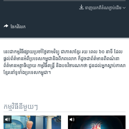
រចនា
សម្ព័ន្ធ​
ទាញ​យក​ពី​តំណភ្ជាប់​ដើម
Khmer English
រំលង​
និង​
បណ្តាញ​សង្គម
ចែករំលែក
ចូល​
ទៅ​
កាន់​
ទំព័រ​
នេះ​ជា​កម្ម​វិធី​ផ្សាយ​ប្រចាំ​ថ្ងៃ​តាម​វិទ្យុ ​ជាភាសា​ខ្មែរ​ រយៈ​ពេល​ ៦០​ នាទី ដែល​
ភាសា
ស្វែង​
ផ្តល់​ព័ត៌មាន​អំពី​ប្រទេស​កម្ពុជា​និង​ពិភព​លោក ​ក៏ដូច​ជា​ព័ត៌មាន​ពិពណ៌នា
រក
ព័ត៌មាន​អត្ថាធិប្បាយ​ កម្ម​វិធី​តន្ត្រី ​និង​បទ​វិចារណកថា​ ជូន​ដល់​អ្នក​ស្តាប់​ភាសា​
ខ្មែរ​នៅ​ទូទាំង​ប្រទេស​កម្ពុជា។
កម្មវិធី​នីមួយៗ