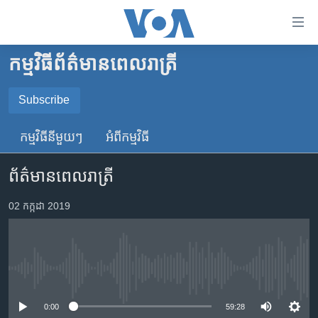
ភ្ជាប់​
ទៅ​
គេហទំព័រ​
កម្មវិធី​ព័ត៌មាន​ពេលរាត្រី
កម្ពុជា
ទាក់ទង
រំលង​
អន្តរជាតិ
Subscribe
និង​
SUBSCRIBE
អាមេរិក
ចូល​
កម្មវិធី​នីមួយៗ
អំពី​កម្មវិធី​
ទៅ​​
ចិន
YouTube Music
ទំព័រ​
ព័ត៌មានពេលរាត្រី
ហេឡូវីអូអេ
ព័ត៌មាន​​
តែ​
កម្ពុជាច្នៃប្រតិដ្ឋ
02 កក្កដា 2019
Spotify
ម្តង
ព្រឹត្តិការណ៍ព័ត៌មាន
រំលង​
ទទួល​​​សេវា​​​ Podcast
និង​
ទូរទស្សន៍ / វីដេអូ​
ចូល​
No media source currently available
វិទ្យុ / ផតខាសថ៍
ទៅ​
ទំព័រ​
កម្មវិធីទាំងអស់
0:00
59:28