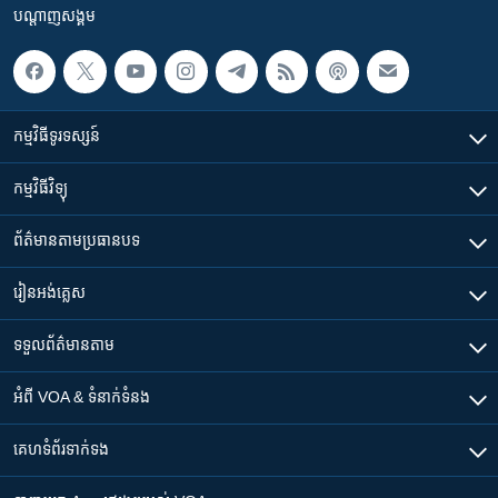
បណ្តាញ​សង្គម
កម្មវិធី​ទូរទស្សន៍
កម្មវិធី​វិទ្យុ
ព័ត៌មាន​តាមប្រធានបទ​
រៀន​​អង់គ្លេស
ទទួល​ព័ត៌មាន​តាម
អំពី​ VOA & ទំនាក់ទំនង
គេហទំព័រ​​ទាក់ទង