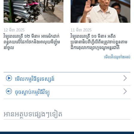
12 មីនា 2025
11 មីនា 2025
វិទ្យុពេលរាត្រី ១២ មីនា៖ អាមេរិក​ដាក់​
វិទ្យុពេលរាត្រី ១១ មីនា៖ អតីត​
ពន្ធគយ​លើ​ដែកថែក​និង​អាលុយ​មីញ៉ូម​
ប្រធានាធិបតីហ្វីលីពីន​ត្រូវ​ចាប់ខ្លួនតាម
នាំចូល
ដីការ​តុលាការ​ព្រហ្មទណ្ឌ​អន្តរជាតិ
មើល​វីដេអូ​ទាំង​អស់
មើល​កម្មវិធី​ទូរទស្សន៍
ចុចស្តាប់កម្មវិធីវិទ្យុ
អានអត្ថបទផ្សេងៗទៀត