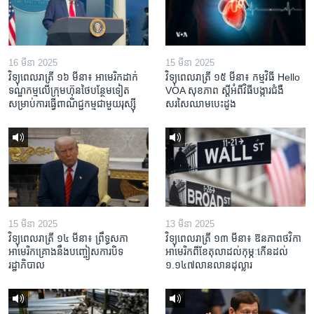
16 មីនា 2025
15 មីនា 2025
វិទ្យុពេលរាត្រី ១៦ មីនា៖ អាមេរិក​ដាក់​
វិទ្យុពេលរាត្រី ១៥ មីនា៖ កម្មវិធី ​Hello
ទណ្ឌកម្ម​លើ​ក្រុមហ៊ុន​ថៃ​បន្ថែម​ទៀត​
VOA សុខភាព ស្ដី​អំពី​វិធី​បង្ការ​ជំងឺ​
សម្រាប់​ការ​ធ្វើ​ពាណិជ្ជកម្ម​ជាមួយ​រុស្ស៊ី
សរសៃ​ឈាម​បេះដូង
15 មីនា 2025
13 មីនា 2025
វិទ្យុពេលរាត្រី ១៤ មីនា៖ ព្រឹទ្ធសភា
វិទ្យុពេលរាត្រី ១៣ មីនា៖ ឱនភាព​ថវិកា​
អាមេរិកគ្រោងនឹងបញ្ចៀសការបិទ
អាមេរិក​ពី​ខែ​តុលា​ដល់​កុម្ភៈ​កើន​ដល់​
រដ្ឋាភិបាល
១.១៤៧​លានលាន​ដុល្លារ