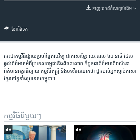
រចនា
សម្ព័ន្ធ​
ទាញ​យក​ពី​តំណភ្ជាប់​ដើម
Khmer English
រំលង​
និង​
បណ្តាញ​សង្គម
ចែករំលែក
ចូល​
ទៅ​
កាន់​
ទំព័រ​
នេះ​ជា​កម្ម​វិធី​ផ្សាយ​ប្រចាំ​ថ្ងៃ​តាម​វិទ្យុ ​ជាភាសា​ខ្មែរ​ រយៈ​ពេល​ ៦០​ នាទី ដែល​
ភាសា
ស្វែង​
ផ្តល់​ព័ត៌មាន​អំពី​ប្រទេស​កម្ពុជា​និង​ពិភព​លោក ​ក៏ដូច​ជា​ព័ត៌មាន​ពិពណ៌នា
រក
ព័ត៌មាន​អត្ថាធិប្បាយ​ កម្ម​វិធី​តន្ត្រី ​និង​បទ​វិចារណកថា​ ជូន​ដល់​អ្នក​ស្តាប់​ភាសា​
ខ្មែរ​នៅ​ទូទាំង​ប្រទេស​កម្ពុជា។
កម្មវិធី​នីមួយៗ