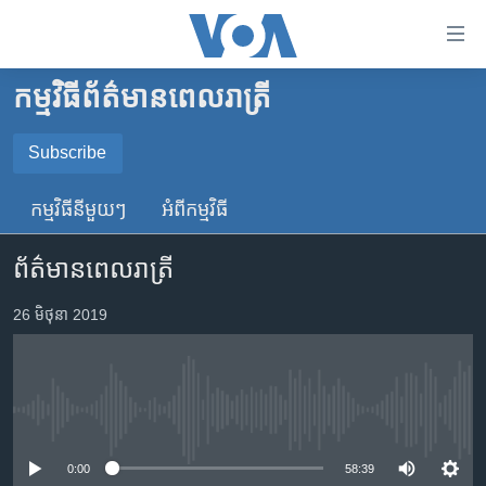
ភ្ជាប់​
ទៅ​
គេហទំព័រ​
កម្មវិធី​ព័ត៌មាន​ពេលរាត្រី
កម្ពុជា
ទាក់ទង
រំលង​
អន្តរជាតិ
Subscribe
និង​
SUBSCRIBE
អាមេរិក
ចូល​
កម្មវិធី​នីមួយៗ
អំពី​កម្មវិធី​
ទៅ​​
ចិន
YouTube Music
ទំព័រ​
ព័ត៌មានពេលរាត្រី
ហេឡូវីអូអេ
ព័ត៌មាន​​
តែ​
កម្ពុជាច្នៃប្រតិដ្ឋ
26 មិថុនា 2019
Spotify
ម្តង
ព្រឹត្តិការណ៍ព័ត៌មាន
រំលង​
ទទួល​​​សេវា​​​ Podcast
និង​
ទូរទស្សន៍ / វីដេអូ​
ចូល​
No media source currently available
វិទ្យុ / ផតខាសថ៍
ទៅ​
ទំព័រ​
កម្មវិធីទាំងអស់
0:00
58:39