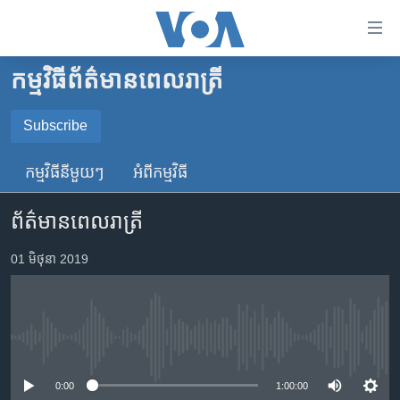
ភ្ជាប់​
ទៅ​
គេហទំព័រ​
កម្មវិធី​ព័ត៌មាន​ពេលរាត្រី
កម្ពុជា
ទាក់ទង
រំលង​
អន្តរជាតិ
Subscribe
និង​
SUBSCRIBE
អាមេរិក
ចូល​
កម្មវិធី​នីមួយៗ
អំពី​កម្មវិធី​
ទៅ​​
ចិន
YouTube Music
ទំព័រ​
ព័ត៌មានពេលរាត្រី
ហេឡូវីអូអេ
ព័ត៌មាន​​
តែ​
កម្ពុជាច្នៃប្រតិដ្ឋ
01 មិថុនា 2019
Spotify
ម្តង
ព្រឹត្តិការណ៍ព័ត៌មាន
រំលង​
ទទួល​​​សេវា​​​ Podcast
និង​
ទូរទស្សន៍ / វីដេអូ​
ចូល​
No media source currently available
វិទ្យុ / ផតខាសថ៍
ទៅ​
ទំព័រ​
កម្មវិធីទាំងអស់
0:00
1:00:00