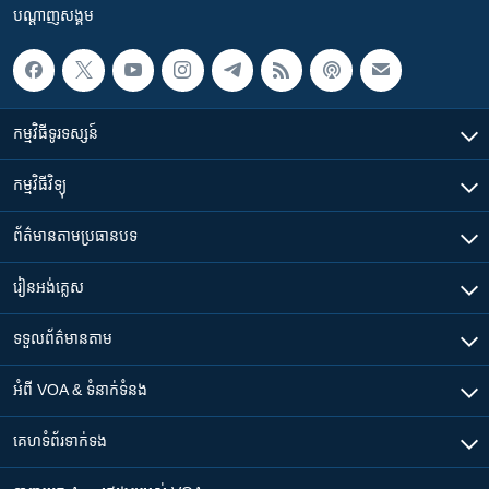
បណ្តាញ​សង្គម
កម្មវិធី​ទូរទស្សន៍
កម្មវិធី​វិទ្យុ
ព័ត៌មាន​តាមប្រធានបទ​
រៀន​​អង់គ្លេស
ទទួល​ព័ត៌មាន​តាម
អំពី​ VOA & ទំនាក់ទំនង
គេហទំព័រ​​ទាក់ទង