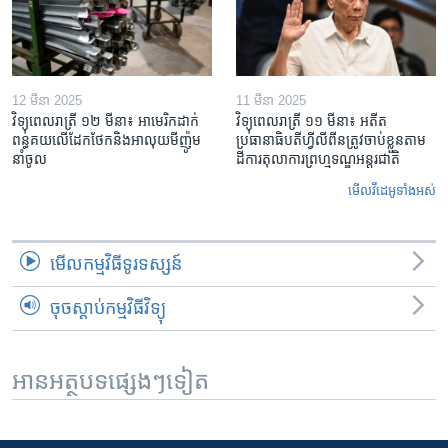
12 មីនា 2025
11 មីនា 2025
វិទ្យុពេលរាត្រី ១២ មីនា៖ អាមេរិក​ដាក់​
វិទ្យុពេលរាត្រី ១១ មីនា៖ អតីត​
ពន្ធគយ​លើ​ដែកថែក​និង​អាលុយ​មីញ៉ូម​
ប្រធានាធិបតីហ្វីលីពីន​ត្រូវ​ចាប់ខ្លួនតាម
នាំចូល
ដីការ​តុលាការ​ព្រហ្មទណ្ឌ​អន្តរជាតិ
មើល​វីដេអូ​ទាំង​អស់
មើល​កម្មវិធី​ទូរទស្សន៍
ចុចស្តាប់កម្មវិធីវិទ្យុ
អានអត្ថបទផ្សេងៗទៀត