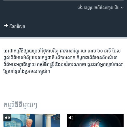
រចនា
សម្ព័ន្ធ​
ទាញ​យក​ពី​តំណភ្ជាប់​ដើម
Khmer English
រំលង​
និង​
បណ្តាញ​សង្គម
ចែករំលែក
ចូល​
ទៅ​
កាន់​
ទំព័រ​
នេះ​ជា​កម្ម​វិធី​ផ្សាយ​ប្រចាំ​ថ្ងៃ​តាម​វិទ្យុ ​ជាភាសា​ខ្មែរ​ រយៈ​ពេល​ ៦០​ នាទី ដែល​
ភាសា
ស្វែង​
ផ្តល់​ព័ត៌មាន​អំពី​ប្រទេស​កម្ពុជា​និង​ពិភព​លោក ​ក៏ដូច​ជា​ព័ត៌មាន​ពិពណ៌នា
រក
ព័ត៌មាន​អត្ថាធិប្បាយ​ កម្ម​វិធី​តន្ត្រី ​និង​បទ​វិចារណកថា​ ជូន​ដល់​អ្នក​ស្តាប់​ភាសា​
ខ្មែរ​នៅ​ទូទាំង​ប្រទេស​កម្ពុជា។
កម្មវិធី​នីមួយៗ