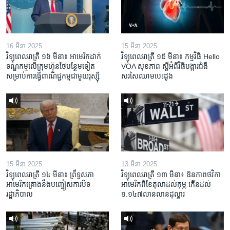
16 មីនា 2025
15 មីនា 2025
វិទ្យុពេលរាត្រី ១៦ មីនា៖ អាមេរិក​ដាក់​
វិទ្យុពេលរាត្រី ១៥ មីនា៖ កម្មវិធី ​Hello
ទណ្ឌកម្ម​លើ​ក្រុមហ៊ុន​ថៃ​បន្ថែម​ទៀត​
VOA សុខភាព ស្ដី​អំពី​វិធី​បង្ការ​ជំងឺ​
សម្រាប់​ការ​ធ្វើ​ពាណិជ្ជកម្ម​ជាមួយ​រុស្ស៊ី
សរសៃ​ឈាម​បេះដូង
15 មីនា 2025
13 មីនា 2025
វិទ្យុពេលរាត្រី ១៤ មីនា៖ ព្រឹទ្ធសភា
វិទ្យុពេលរាត្រី ១៣ មីនា៖ ឱនភាព​ថវិកា​
អាមេរិកគ្រោងនឹងបញ្ចៀសការបិទ
អាមេរិក​ពី​ខែ​តុលា​ដល់​កុម្ភៈ​កើន​ដល់​
រដ្ឋាភិបាល
១.១៤៧​លានលាន​ដុល្លារ