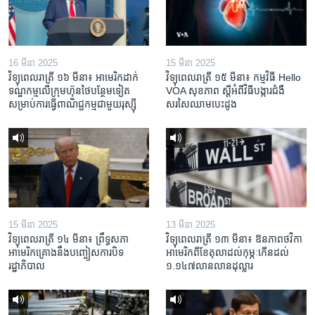
16 មីនា 2025
15 មីនា 2025
វិទ្យុពេលរាត្រី ១៦ មីនា៖ អាមេរិក​ដាក់​
វិទ្យុពេលរាត្រី ១៥ មីនា៖ កម្មវិធី ​Hello
ទណ្ឌកម្ម​លើ​ក្រុមហ៊ុន​ថៃ​បន្ថែម​ទៀត​
VOA សុខភាព ស្ដី​អំពី​វិធី​បង្ការ​ជំងឺ​
សម្រាប់​ការ​ធ្វើ​ពាណិជ្ជកម្ម​ជាមួយ​រុស្ស៊ី
សរសៃ​ឈាម​បេះដូង
15 មីនា 2025
13 មីនា 2025
វិទ្យុពេលរាត្រី ១៤ មីនា៖ ព្រឹទ្ធសភា
វិទ្យុពេលរាត្រី ១៣ មីនា៖ ឱនភាព​ថវិកា​
អាមេរិកគ្រោងនឹងបញ្ចៀសការបិទ
អាមេរិក​ពី​ខែ​តុលា​ដល់​កុម្ភៈ​កើន​ដល់​
រដ្ឋាភិបាល
១.១៤៧​លានលាន​ដុល្លារ