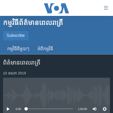
ភ្ជាប់​
ទៅ​
គេហទំព័រ​
កម្មវិធី​ព័ត៌មាន​ពេលរាត្រី
កម្ពុជា
ទាក់ទង
រំលង​
អន្តរជាតិ
Subscribe
និង​
SUBSCRIBE
អាមេរិក
ចូល​
កម្មវិធី​នីមួយៗ
អំពី​កម្មវិធី​
ទៅ​​
ចិន
YouTube Music
ទំព័រ​
ព័ត៌មានពេលរាត្រី
ហេឡូវីអូអេ
ព័ត៌មាន​​
តែ​
កម្ពុជាច្នៃប្រតិដ្ឋ
10 ឧសភា 2019
Spotify
ម្តង
ព្រឹត្តិការណ៍ព័ត៌មាន
រំលង​
ទទួល​​​សេវា​​​ Podcast
និង​
ទូរទស្សន៍ / វីដេអូ​
ចូល​
No media source currently available
វិទ្យុ / ផតខាសថ៍
ទៅ​
ទំព័រ​
កម្មវិធីទាំងអស់
0:00
1:00:00