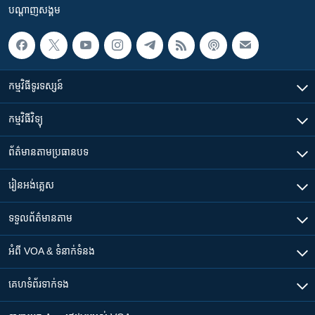
បណ្តាញ​សង្គម
កម្មវិធី​ទូរទស្សន៍
កម្មវិធី​វិទ្យុ
ព័ត៌មាន​តាមប្រធានបទ​
រៀន​​អង់គ្លេស
ទទួល​ព័ត៌មាន​តាម
អំពី​ VOA & ទំនាក់ទំនង
គេហទំព័រ​​ទាក់ទង