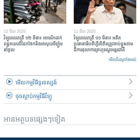
12 មីនា 2025
11 មីនា 2025
វិទ្យុពេលរាត្រី ១២ មីនា៖ អាមេរិក​ដាក់​
វិទ្យុពេលរាត្រី ១១ មីនា៖ អតីត​
ពន្ធគយ​លើ​ដែកថែក​និង​អាលុយ​មីញ៉ូម​
ប្រធានាធិបតីហ្វីលីពីន​ត្រូវ​ចាប់ខ្លួនតាម
នាំចូល
ដីការ​តុលាការ​ព្រហ្មទណ្ឌ​អន្តរជាតិ
មើល​វីដេអូ​ទាំង​អស់
មើល​កម្មវិធី​ទូរទស្សន៍
ចុចស្តាប់កម្មវិធីវិទ្យុ
អានអត្ថបទផ្សេងៗទៀត