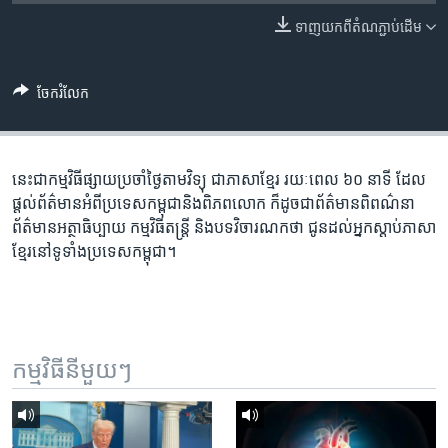
រចនា
សម្ព័ន្ធ​
ទាញ​យក​ពី​តំណភ្ជាប់​ដើម
Khmer English
រំលង​
និង​
បណ្តាញ​សង្គម
ចែករំលែក
ចូល​
ទៅ​
កាន់​
ទំព័រ​
នេះ​ជា​កម្ម​វិធី​ផ្សាយ​ប្រចាំ​ថ្ងៃ​តាម​វិទ្យុ ​ជាភាសា​ខ្មែរ​ រយៈ​ពេល​ ៦០​ នាទី ដែល​
ភាសា
ស្វែង​
ផ្តល់​ព័ត៌មាន​អំពី​ប្រទេស​កម្ពុជា​និង​ពិភព​លោក ​ក៏ដូច​ជា​ព័ត៌មាន​ពិពណ៌នា
រក
ព័ត៌មាន​អត្ថាធិប្បាយ​ កម្ម​វិធី​តន្ត្រី ​និង​បទ​វិចារណកថា​ ជូន​ដល់​អ្នក​ស្តាប់​ភាសា​
ខ្មែរ​នៅ​ទូទាំង​ប្រទេស​កម្ពុជា។
កម្មវិធី​នីមួយៗ