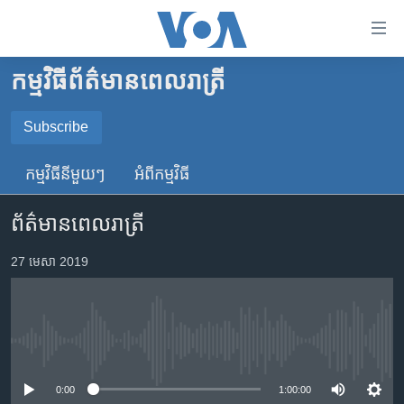
ភ្ជាប់​
ទៅ​
គេហទំព័រ​
កម្មវិធី​ព័ត៌មាន​ពេលរាត្រី
កម្ពុជា
ទាក់ទង
រំលង​
អន្តរជាតិ
Subscribe
និង​
SUBSCRIBE
អាមេរិក
ចូល​
កម្មវិធី​នីមួយៗ
អំពី​កម្មវិធី​
ទៅ​​
ចិន
YouTube Music
ទំព័រ​
ព័ត៌មានពេលរាត្រី
ហេឡូវីអូអេ
ព័ត៌មាន​​
តែ​
កម្ពុជាច្នៃប្រតិដ្ឋ
27 មេសា 2019
Spotify
ម្តង
ព្រឹត្តិការណ៍ព័ត៌មាន
រំលង​
ទទួល​​​សេវា​​​ Podcast
និង​
ទូរទស្សន៍ / វីដេអូ​
ចូល​
No media source currently available
វិទ្យុ / ផតខាសថ៍
ទៅ​
ទំព័រ​
កម្មវិធីទាំងអស់
0:00
1:00:00