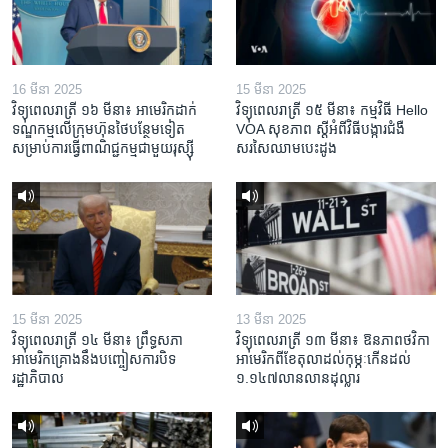
16 មីនា 2025
15 មីនា 2025
វិទ្យុពេលរាត្រី ១៦ មីនា៖ អាមេរិក​ដាក់​
វិទ្យុពេលរាត្រី ១៥ មីនា៖ កម្មវិធី ​Hello
ទណ្ឌកម្ម​លើ​ក្រុមហ៊ុន​ថៃ​បន្ថែម​ទៀត​
VOA សុខភាព ស្ដី​អំពី​វិធី​បង្ការ​ជំងឺ​
សម្រាប់​ការ​ធ្វើ​ពាណិជ្ជកម្ម​ជាមួយ​រុស្ស៊ី
សរសៃ​ឈាម​បេះដូង
15 មីនា 2025
13 មីនា 2025
វិទ្យុពេលរាត្រី ១៤ មីនា៖ ព្រឹទ្ធសភា
វិទ្យុពេលរាត្រី ១៣ មីនា៖ ឱនភាព​ថវិកា​
អាមេរិកគ្រោងនឹងបញ្ចៀសការបិទ
អាមេរិក​ពី​ខែ​តុលា​ដល់​កុម្ភៈ​កើន​ដល់​
រដ្ឋាភិបាល
១.១៤៧​លានលាន​ដុល្លារ