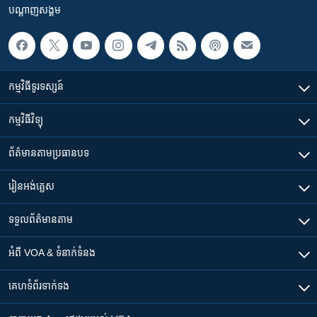
បណ្តាញ​សង្គម
កម្មវិធី​ទូរទស្សន៍
កម្មវិធី​វិទ្យុ
ព័ត៌មាន​តាមប្រធានបទ​
រៀន​​អង់គ្លេស
ទទួល​ព័ត៌មាន​តាម
អំពី​ VOA & ទំនាក់ទំនង
គេហទំព័រ​​ទាក់ទង