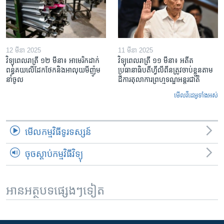
12 មីនា 2025
11 មីនា 2025
វិទ្យុពេលរាត្រី ១២ មីនា៖ អាមេរិក​ដាក់​
វិទ្យុពេលរាត្រី ១១ មីនា៖ អតីត​
ពន្ធគយ​លើ​ដែកថែក​និង​អាលុយ​មីញ៉ូម​
ប្រធានាធិបតីហ្វីលីពីន​ត្រូវ​ចាប់ខ្លួនតាម
នាំចូល
ដីការ​តុលាការ​ព្រហ្មទណ្ឌ​អន្តរជាតិ
មើល​វីដេអូ​ទាំង​អស់
មើល​កម្មវិធី​ទូរទស្សន៍
ចុចស្តាប់កម្មវិធីវិទ្យុ
អានអត្ថបទផ្សេងៗទៀត