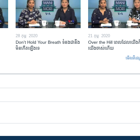
28 កុម្ភៈ 2020
21 កុម្ភៈ 2020
Don't Hold Your Breath ទំនងជា​នឹង​
Over the Hill ពេល​ដែល​យើង​គ
មិន​កើត​ឡើង​ទេ
យើង​ចាស់​ហើយ
មើល​វីដេអ