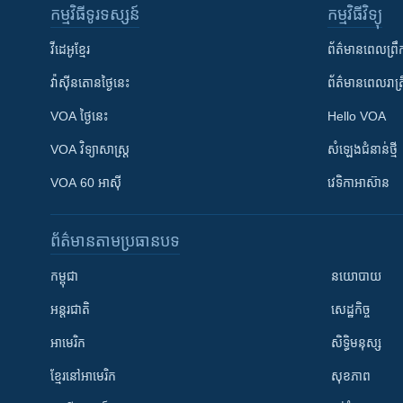
កម្មវិធី​ទូរទស្សន៍
កម្មវិធី​វិទ្យុ
វីដេអូ​ខ្មែរ
ព័ត៌មាន​ពេល​ព្រឹ
វ៉ាស៊ីនតោន​ថ្ងៃ​នេះ
ព័ត៌មាន​​ពេល​រាត្រ
VOA ថ្ងៃនេះ
Hello VOA
VOA ​វិទ្យាសាស្ត្រ
សំឡេង​ជំនាន់​ថ្មី
VOA 60 អាស៊ី
វេទិកា​អាស៊ាន
ព័ត៌មាន​តាមប្រធានបទ​
កម្ពុជា
នយោបាយ
អន្តរជាតិ
សេដ្ឋកិច្ច
អាមេរិក
សិទ្ធិមនុស្ស
ខ្មែរ​នៅអាមេរិក
សុខភាព