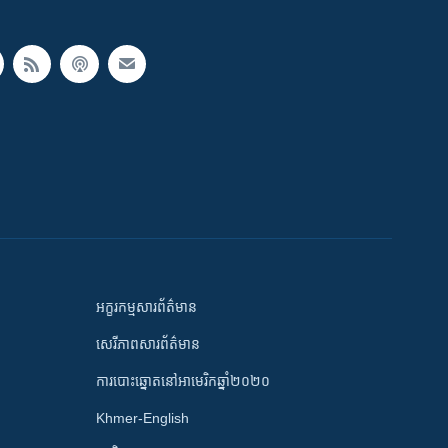
អក្ខរកម្មសារព័ត៌មាន
សេរីភាពសារព័ត៌មាន
ការបោះឆ្នោតនៅអាមេរិកឆ្នាំ២០២០
Khmer-English