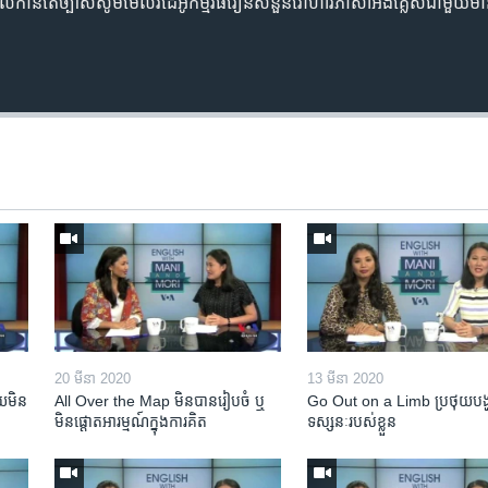
ឲ្យ​យល់​កាន់តែ​ច្បាស់​សូម​មើល​វីដេអូ​កម្មវិធី​រៀន​សំនួនវោហារភាសា​អង់គ្លេស​ជាមួយ​ម៉ានី
20 មីនា 2020
13 មីនា 2020
​មិន​
All Over the Map មិន​បាន​រៀបចំ ឬ
Go Out on a Limb ប្រថុយ​បង្
មិន​ផ្តោត​អារម្មណ៍​ក្នុងការ​គិត
ទស្សនៈ​របស់​ខ្លួន