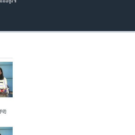
​និង​ម៉ូរី៕
ហាញ​