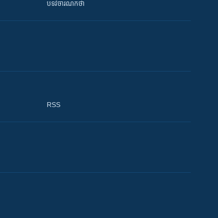
បទវិចារណកថា
RSS