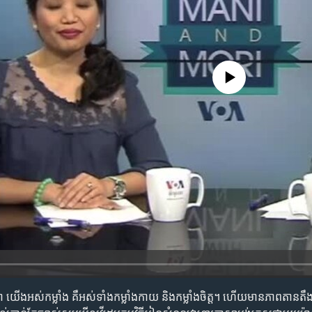
No media source currently availa
ង​អស់​កម្លាំង គឺ​អស់​ទាំង​កម្លាំង​កាយ និង​កម្លាំង​ចិត្ត។ ហើយ​មាន​ភាពតានតឹង​ក្នុង