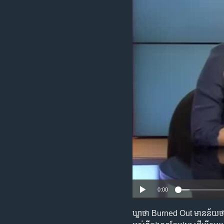
រចនា
សម្ព័ន្ធ​
រំលង​
និង​
ចូល​
ទៅ​
កាន់​
ទំព័រ​
ស្វែង​
រក
0:00
ឃ្លា​ថា Burned Out មាន​ន័យ​ថា យើ