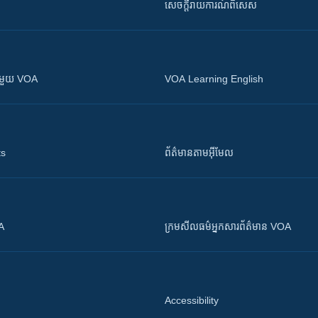
សេចក្តីរាយការណ៍ពិសេស
ស​​ជាមួយ VOA
VOA Learning English
ts
ព័ត៌មាន​តាម​អ៊ីមែល
OA
ក្រម​​​សីលធម៌​​​អ្នក​​​សារព័ត៌មាន VOA
Accessibility