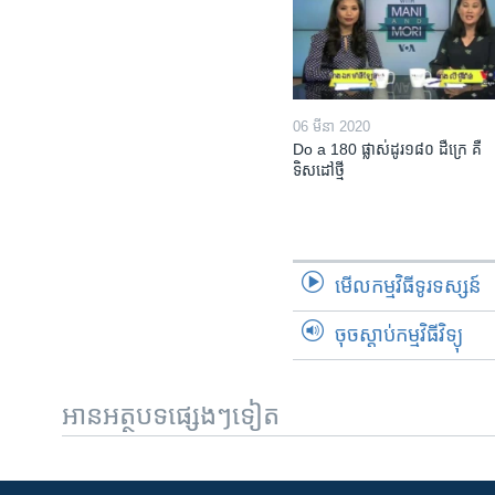
06 មីនា 2020
Do a 180 ផ្លាស់ដូរ១៨០ ដឺក្រេ គឺ
ទិសដៅថ្មី
មើល​កម្មវិធី​ទូរទស្សន៍
ចុចស្តាប់កម្មវិធីវិទ្យុ
អានអត្ថបទផ្សេងៗទៀត