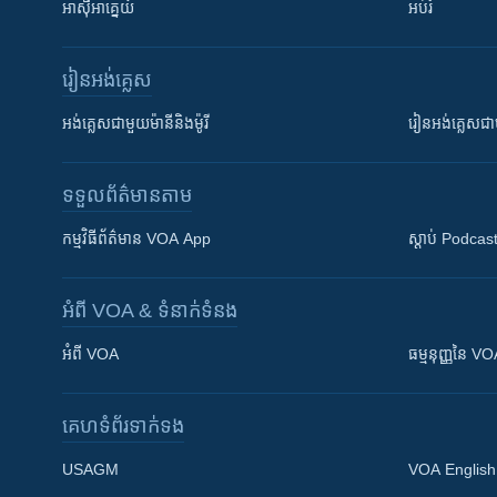
អាស៊ីអាគ្នេយ៍
អប់រំ
រៀន​​អង់គ្លេស
អង់គ្លេស​ជាមួយ​ម៉ានី​និង​ម៉ូរី
រៀន​​​​​​អង់គ្លេ
ទទួល​ព័ត៌មាន​តាម
កម្មវិធី​ព័ត៌មាន VOA App
ស្តាប់ Podcas
អំពី​ VOA & ទំនាក់ទំនង
អំពី​ VOA
ធម្មនុញ្ញ​នៃ V
គេហទំព័រ​​ទាក់ទង
USAGM
VOA English