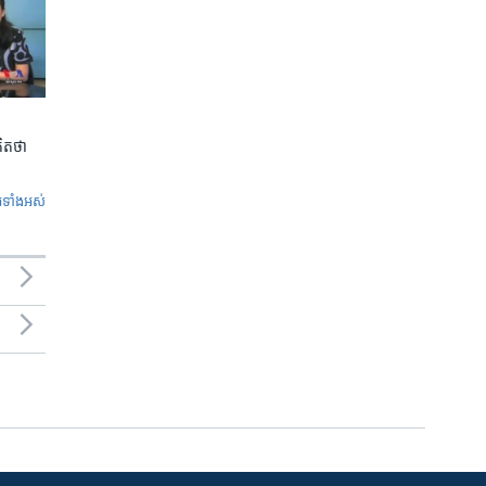
ិត​ថា
ូ​ទាំង​អស់