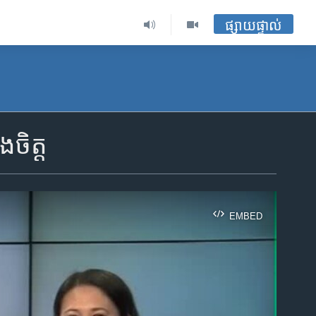
ផ្សាយផ្ទាល់
​ចិត្ត
EMBED