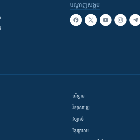
បណ្តាញ​សង្គម
ក
ី
បរិស្ថាន
វិទ្យាសាស្រ្ត
វប្បធម៌
ខ្មែរក្រហម