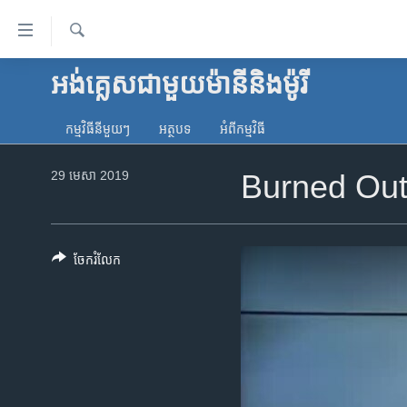
ភ្ជាប់​
ទៅ​
គេហទំព័រ​
ស្វែង​
អង់គ្លេស​ជាមួយ​ម៉ានី​និង​ម៉ូរី
កម្ពុជា
រក
ទាក់ទង
អន្តរជាតិ
រំលង​
កម្មវិធី​នីមួយៗ
អត្ថបទ​
អំពី​កម្មវិធី​
និង​
អាមេរិក
ចូល​
29 មេសា 2019
Burned Out អស់
ចិន
ទៅ​​
ទំព័រ​
ហេឡូវីអូអេ
ព័ត៌មាន​​
កម្ពុជាច្នៃប្រតិដ្ឋ
តែ​
ចែករំលែក
ម្តង
ព្រឹត្តិការណ៍ព័ត៌មាន
រំលង​
ទូរទស្សន៍ / វីដេអូ​
និង​
ចូល​
វិទ្យុ / ផតខាសថ៍
ទៅ​
កម្មវិធីទាំងអស់
ទំព័រ​