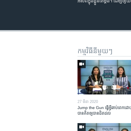
អស់ពី​ក្នុង​ខ្លួន​តែ​ម្តង។ ដើម្បី​
កម្មវិធី​នីមួយៗ
27 មីនា 2020
Jump the Gun ធ្វើ​អ្វី​ឆាប់ពេក​ដោយ
បាន​គិត​ឲ្យ​បាន​ដិតដល់