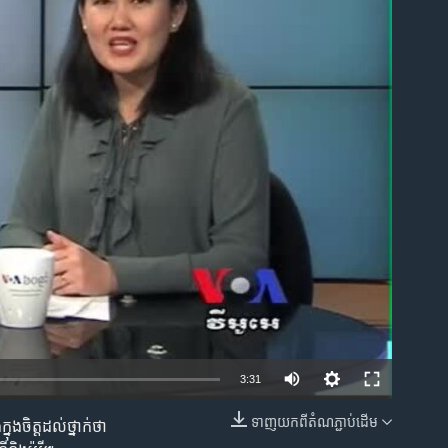
ble
3:31
ទាញ​យក​ពី​តំណភ្ជាប់​ដើម
​ចិត្ត​ដល់​ថ្នាក់​ថា
EMBED