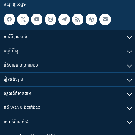
បណ្តាញ​សង្គម
កម្មវិធី​ទូរទស្សន៍
កម្មវិធី​វិទ្យុ
ព័ត៌មាន​តាមប្រធានបទ​
រៀន​​អង់គ្លេស
ទទួល​ព័ត៌មាន​តាម
អំពី​ VOA & ទំនាក់ទំនង
គេហទំព័រ​​ទាក់ទង