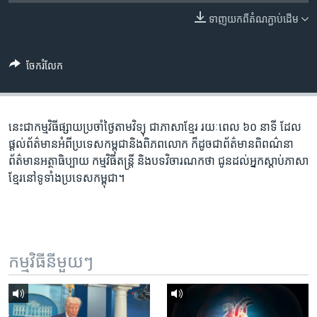
រចនា
សម្ព័ន្ធ​
ទាញ​យក​ពី​តំណភ្ជាប់​ដើម
Khmer English
រំលង​
និង​
បណ្តាញ​សង្គម
ចែករំលែក
ចូល​
ទៅ​
កាន់​
ទំព័រ​
នេះ​ជា​កម្ម​វិធី​ផ្សាយ​ប្រចាំ​ថ្ងៃ​តាម​វិទ្យុ ​ជាភាសា​ខ្មែរ​ រយៈ​ពេល​ ៦០​ នាទី ដែល​
ភាសា
ស្វែង​
ផ្តល់​ព័ត៌មាន​អំពី​ប្រទេស​កម្ពុជា​និង​ពិភព​លោក ​ក៏ដូច​ជា​ព័ត៌មាន​ពិពណ៌នា
រក
ព័ត៌មាន​អត្ថាធិប្បាយ​ កម្ម​វិធី​តន្ត្រី ​និង​បទ​វិចារណកថា​ ជូន​ដល់​អ្នក​ស្តាប់​ភាសា​
ខ្មែរ​នៅ​ទូទាំង​ប្រទេស​កម្ពុជា។
កម្មវិធី​នីមួយៗ