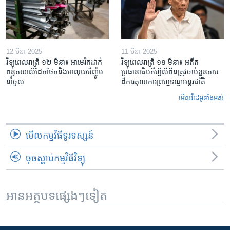
12 មីនា 2025
11 មីនា 2025
វិទ្យុពេលរាត្រី ១២ មីនា៖ អាមេរិក​ដាក់​
វិទ្យុពេលរាត្រី ១១ មីនា៖ អតីត​
ពន្ធគយ​លើ​ដែកថែក​និង​អាលុយ​មីញ៉ូម​
ប្រធានាធិបតីហ្វីលីពីន​ត្រូវ​ចាប់ខ្លួនតាម
នាំចូល
ដីការ​តុលាការ​ព្រហ្មទណ្ឌ​អន្តរជាតិ
មើល​វីដេអូ​ទាំង​អស់
មើល​កម្មវិធី​ទូរទស្សន៍
ចុចស្តាប់កម្មវិធីវិទ្យុ
អានអត្ថបទផ្សេងៗទៀត