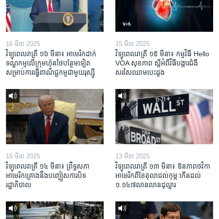
16 មីនា 2025
15 មីនា 2025
វិទ្យុពេលរាត្រី ១៦ មីនា៖ អាមេរិក​ដាក់​
វិទ្យុពេលរាត្រី ១៥ មីនា៖ កម្មវិធី ​Hello
ទណ្ឌកម្ម​លើ​ក្រុមហ៊ុន​ថៃ​បន្ថែម​ទៀត​
VOA សុខភាព ស្ដី​អំពី​វិធី​បង្ការ​ជំងឺ​
សម្រាប់​ការ​ធ្វើ​ពាណិជ្ជកម្ម​ជាមួយ​រុស្ស៊ី
សរសៃ​ឈាម​បេះដូង
15 មីនា 2025
13 មីនា 2025
វិទ្យុពេលរាត្រី ១៤ មីនា៖ ព្រឹទ្ធសភា
វិទ្យុពេលរាត្រី ១៣ មីនា៖ ឱនភាព​ថវិកា​
អាមេរិកគ្រោងនឹងបញ្ចៀសការបិទ
អាមេរិក​ពី​ខែ​តុលា​ដល់​កុម្ភៈ​កើន​ដល់​
រដ្ឋាភិបាល
១.១៤៧​លានលាន​ដុល្លារ