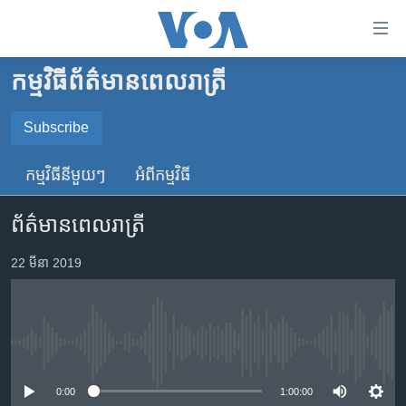
ភ្ជាប់​
ទៅ​
គេហទំព័រ​
កម្មវិធី​ព័ត៌មាន​ពេលរាត្រី
កម្ពុជា
ទាក់ទង
រំលង​
អន្តរជាតិ
Subscribe
និង​
SUBSCRIBE
អាមេរិក
ចូល​
កម្មវិធី​នីមួយៗ
អំពី​កម្មវិធី​
ទៅ​​
ចិន
YouTube Music
ទំព័រ​
ព័ត៌មានពេលរាត្រី
ហេឡូវីអូអេ
ព័ត៌មាន​​
តែ​
កម្ពុជាច្នៃប្រតិដ្ឋ
22 មីនា 2019
Spotify
ម្តង
ព្រឹត្តិការណ៍ព័ត៌មាន
រំលង​
ទទួល​​​សេវា​​​ Podcast
និង​
ទូរទស្សន៍ / វីដេអូ​
ចូល​
No media source currently available
វិទ្យុ / ផតខាសថ៍
ទៅ​
ទំព័រ​
កម្មវិធីទាំងអស់
0:00
1:00:00